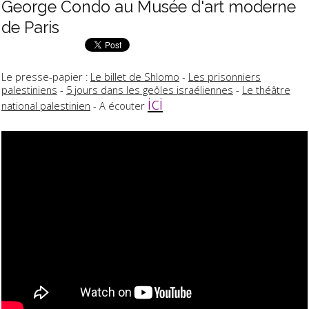
George Condo au Musée d'art moderne
de Paris
Le presse-papier :
Le billet de Shlomo
-
Les prisonniers
palestiniens
-
5 jours dans les geôles israéliennes
-
Le théâtre
ici
national palestinien
- A écouter