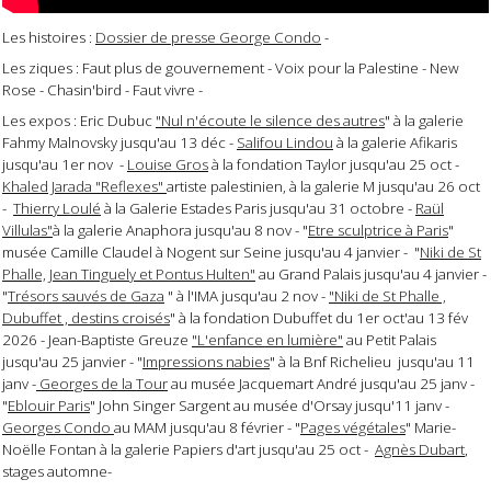
Les histoires :
Dossier de presse George Condo
-
Les ziques : Faut plus de gouvernement - Voix pour la Palestine - New
Rose - Chasin'bird - Faut vivre -
Les expos : Eric Dubuc
"Nul n'écoute le silence des autres
" à la galerie
Fahmy Malnovsky jusqu'au 13 déc -
Salifou Lindou
à la galerie Afikaris
jusqu'au 1er nov -
Louise Gros
à la fondation Taylor jusqu'au 25 oct -
Khaled Jarada "Reflexes"
artiste palestinien, à la galerie M jusqu'au 26 oct
-
Thierry Loulé
à la Galerie Estades Paris jusqu'au 31 octobre -
Raül
Villulas"
à la galerie Anaphora jusqu'au 8 nov - "
Etre sculptrice à Paris
"
musée Camille Claudel à Nogent sur Seine jusqu'au 4 janvier - "
Niki de St
Phalle, Jean Tinguely et Pontus Hulten"
au Grand Palais jusqu'au 4 janvier -
"
Trésors sauvés de Gaza
" à l'IMA jusqu'au 2 nov -
"Niki de St Phalle ,
Dubuffet , destins croisés
" à la fondation Dubuffet du 1er oct'au 13 fév
2026 - Jean-Baptiste Greuze
"L'enfance en lumière"
au Petit Palais
jusqu'au 25 janvier - "
Impressions nabies
" à la Bnf Richelieu jusqu'au 11
janv -
Georges de la Tour
au musée Jacquemart André jusqu'au 25 janv -
"
Eblouir Paris
" John Singer Sargent au musée d'Orsay jusqu'11 janv -
Georges Condo
au MAM jusqu'au 8 février - "
Pages végétales
" Marie-
Noëlle Fontan à la galerie Papiers d'art jusqu'au 25 oct -
Agnès Dubart
,
stages automne-