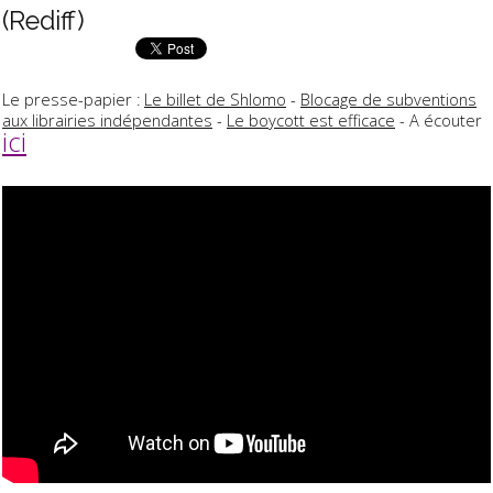
(Rediff)
Le presse-papier :
Le billet de Shlomo
-
Blocage de subventions
aux librairies indépendantes
-
Le boycott est efficace
- A écouter
ici