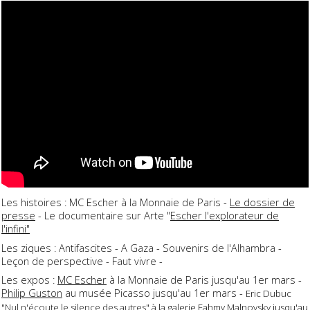
Les histoires : MC Escher à la Monnaie de Paris -
Le dossier de
presse
- Le documentaire sur Arte "
Escher l'explorateur de
l'infini"
Les ziques : Antifascites - A Gaza - Souvenirs de l'Alhambra -
Leçon de perspective - Faut vivre -
Les expos :
MC Escher
à la Monnaie de Paris jusqu'au 1er mars -
Philip Guston
au musée Picasso jusqu'au 1er mars -
Eric Dubuc
"Nul n'écoute le silence des autres
" à la galerie Fahmy Malnovsky jusqu'au