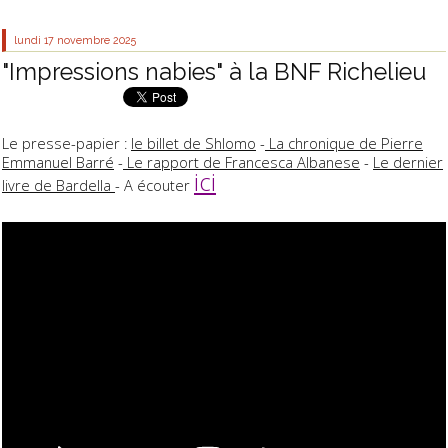
lundi 17
novembre 2025
"Impressions nabies" à la BNF Richelieu
Le presse-papier :
le billet de Shlomo
-
La chronique de Pierre
Emmanuel Barré
-
Le rapport de Francesca Albanese
-
Le dernier
ici
livre de Bardella
- A écouter