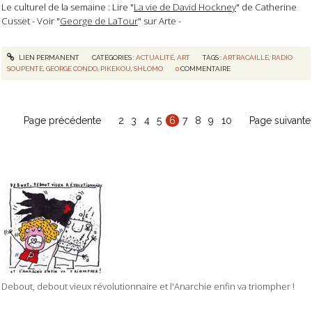
Le culturel de la semaine : Lire "
La vie de David Hockney
" de Catherine
Cusset - Voir "
George de LaTour
" sur Arte -
LIEN PERMANENT
CATÉGORIES :
ACTUALITÉ
,
ART
TAGS :
ARTRACAILLE
,
RADIO
SOUPENTE
,
GEORGE CONDO
,
PIKEKOU
,
SHLOMO
0
COMMENTAIRE
Page précédente
2
3
4
5
6
7
8
9
10
Page suivante
Debout, debout vieux révolutionnaire et l'Anarchie enfin va triompher !