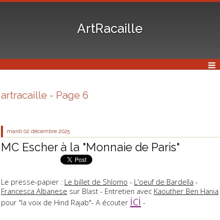
ArtRacaille
artracaille - Page 6
mardi 02
décembre 2025
MC Escher à la "Monnaie de Paris"
Le presse-papier :
Le billet de Shlomo
-
L'oeuf de Bardella
-
Francesca Albanese
sur Blast - Entretien avec
Kaouther Ben Hania
ici
pour "la voix de Hind Rajab"- A écouter
-