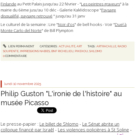
Finlande
au Petit Palais jusqu'au 22 février - "
Les peintres graveurs
" à la
mairie du 6ème jusu'au 10 déc - Galerie Kaléïdoscope "
Paysage
disqualifié, paysage retrouvé
" jusqu'au 31 janv
Le culturel de la semaine : Lire "
Noir d'os
" de bell hooks - Voir "
Duel à
Monte Carlo del Norte
" de Bill Plympton
LIEN PERMANENT
CATÉGORIES :
ACTUALITÉ
,
ART
TAGS :
ARTRACAILLE
,
RADIO
SOUPENTE
,
IMPRESSIONS NABIES
,
BNF RICHELIEU
,
PIKEKOU
,
SHLOMO
0
COMMENTAIRE
lundi 10
novembre 2025
Philip Guston "L'ironie de l'histoire" au
musée Picasso
Le presse-papier :
Le billet de Shlomo
-
Le Sénat abrite un
colloque financé par Israêl
-
Les violences policières à St Soline
-