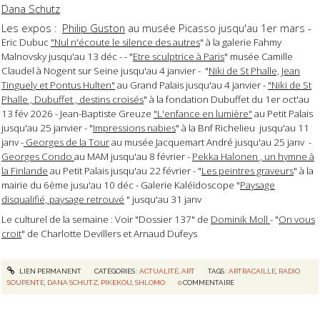
Dana Schutz
Les expos :
Philip Guston
au musée Picasso jusqu'au 1er mars -
Eric Dubuc
"Nul n'écoute le silence des autres
" à la galerie Fahmy
Malnovsky jusqu'au 13 déc - - "
Etre sculptrice à Paris
" musée Camille
Claudel à Nogent sur Seine jusqu'au 4 janvier - "
Niki de St Phalle, Jean
Tinguely et Pontus Hulten"
au Grand Palais jusqu'au 4 janvier -
"Niki de St
Phalle , Dubuffet , destins croisés
" à la fondation Dubuffet du 1er oct'au
13 fév 2026 - Jean-Baptiste Greuze
"L'enfance en lumière"
au Petit Palais
jusqu'au 25 janvier - "
Impressions nabies
" à la Bnf Richelieu jusqu'au 11
janv -
Georges de la Tour
au musée Jacquemart André jusqu'au 25 janv -
Georges Condo
au MAM jusqu'au 8 février -
Pekka Halonen , un hymne à
la Finlande
au Petit Palais jusqu'au 22 février - "
Les peintres graveurs
" à la
mairie du 6ème jusu'au 10 déc - Galerie Kaléïdoscope "
Paysage
disqualifié, paysage retrouvé
" jusqu'au 31 janv
Le culturel de la semaine : Voir "Dossier 137" de
Dominik Moll
- "
On vous
croit
" de Charlotte Devillers et Arnaud Dufeys
LIEN PERMANENT
CATÉGORIES :
ACTUALITÉ
,
ART
TAGS :
ARTRACAILLE
,
RADIO
SOUPENTE
,
DANA SCHUTZ
,
PIKEKOU
,
SHLOMO
0
COMMENTAIRE