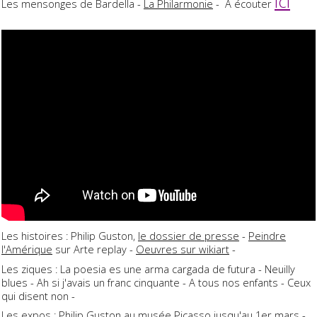
ici
Les mensonges de Bardella -
La Philarmonie
- A écouter
Les histoires : Philip Guston,
le dossier de presse
-
Peindre
l'Amérique
sur Arte replay -
Oeuvres sur wikiart
-
Les ziques : La poesia es une arma cargada de futura - Neuilly
blues - Ah si j'avais un franc cinquante - A tous nos enfants - Ceux
qui disent non -
Les expos :
Philip Guston
au musée Picasso jusqu'au 1er mars -