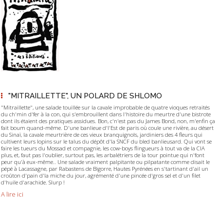
"MITRAILLETTE", UN POLARD DE SHLOMO
"Mitraillette", une salade touillée sur la cavale improbable de quatre vioques retraités
du ch'min d'fer à la con, qui s'embrouillent dans l'histoire du meurtre d'une bistrote
dont ils étaient des pratiques assidues. Bon, c'n'est pas du James Bond, non, m'enfin ça
fait boum quand-même. D'une banlieue d'l'Est de paris où coule une rivière, au désert
du Sinaï, la cavale meurtrière de ces vieux branquignols, jardiniers des 4 fleurs qui
cultivent leurs lopins sur le talus du dépôt d'la SNCF du bled banlieusard. Qui vont se
faire les tueurs du Mossad et compagnie, les cow-boys flingueurs à tout va de la CIA
plus, et, faut pas l'oublier, surtout pas, les arbalétriers de la tour pointue qui n'font
peur qu'à eux-même.. Une salade vraiment palpitante ou pilpatante comme disait le
pépé à Lacassagne, par Rabastens de Bigorre, Hautes Pyrénées en s'tartinant d'ail un
croûton d'pain d'la miche du jour, agrémenté d'une pincée d'gros sel et d'un filet
d'huile d'arachide. Slurp !
A lire ici