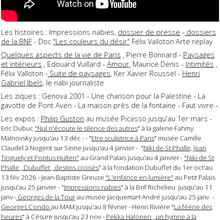
Les histoires : Impressions nabies,
dossier de presse
-
dossiers
de la BNF
- Doc
"Les couleurs du désir"
Félix Valloton Arte replay
Quelques aspects de la vie de Paris
, Pierre Bonnard -
Paysages
et intérieurs
, Edouard Vuillard -
Amour
, Maurice Denis -
Intimités
,
Félix Valloton -
Suite de paysages
, Ker Xavier Roussel -
Henri
Gabriel Ibels,
le nabi journaliste
Les ziques : Genova 2001 - Une chanson pour la Palestine - La
gavotte de Pont Aven - La maison près de la fontaine - Faut vivre -
Les expos :
Philip Guston
au musée Picasso jusqu'au 1er mars -
Eric Dubuc
"Nul n'écoute le silence des autres
" à la galerie Fahmy
Malnovsky jusqu'au 13 déc - - "
Etre sculptrice à Paris
" musée Camille
Claudel à Nogent sur Seine jusqu'au 4 janvier - "
Niki de St Phalle, Jean
Tinguely et Pontus Hulten"
au Grand Palais jusqu'au 4 janvier -
"Niki de St
Phalle , Dubuffet , destins croisés
" à la fondation Dubuffet du 1er oct'au
13 fév 2026 - Jean-Baptiste Greuze
"L'enfance en lumière"
au Petit Palais
jusqu'au 25 janvier - "
Impressions nabies
" à la Bnf Richelieu jusqu'au 11
janv -
Georges de la Tour
au musée Jacquemart André jusqu'au 25 janv -
Georges Condo
au MAM jusqu'au 8 février - Henri Rivière "
La féérie des
heures
" à Césure jusqu'au 23 nov -
Pekka Halonen , un hymne à la