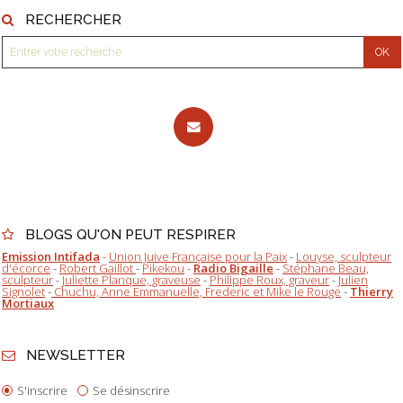
RECHERCHER
BLOGS QU'ON PEUT RESPIRER
Emission Intifada
-
Union Juive Française pour la Paix
-
Louyse, sculpteur
d'écorce
-
Robert Gaillot
-
Pikekou
-
Radio Bigaille
-
Stéphane Beau,
sculpteur
-
Juliette Planque, graveuse
-
Philippe Roux, graveur
-
Julien
Signolet
-
Chuchu, Anne Emmanuelle, Frederic et Mike le Rouge
-
Thierry
Mortiaux
NEWSLETTER
S'inscrire
Se désinscrire