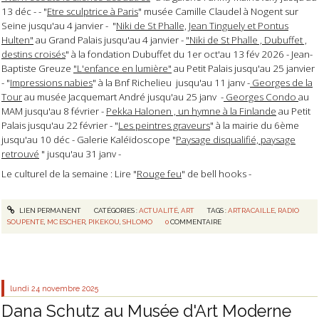
13 déc - - "
Etre sculptrice à Paris
" musée Camille Claudel à Nogent sur
Seine jusqu'au 4 janvier - "
Niki de St Phalle, Jean Tinguely et Pontus
Hulten"
au Grand Palais jusqu'au 4 janvier -
"Niki de St Phalle , Dubuffet ,
destins croisés
" à la fondation Dubuffet du 1er oct'au 13 fév 2026 - Jean-
Baptiste Greuze
"L'enfance en lumière"
au Petit Palais jusqu'au 25 janvier
- "
Impressions nabies
" à la Bnf Richelieu jusqu'au 11 janv -
Georges de la
Tour
au musée Jacquemart André jusqu'au 25 janv -
Georges Condo
au
MAM jusqu'au 8 février -
Pekka Halonen , un hymne à la Finlande
au Petit
Palais jusqu'au 22 février - "
Les peintres graveurs
" à la mairie du 6ème
jusqu'au 10 déc - Galerie Kaléïdoscope "
Paysage disqualifié, paysage
retrouvé
" jusqu'au 31 janv -
Le culturel de la semaine : Lire "
Rouge feu
" de bell hooks -
LIEN PERMANENT
CATÉGORIES :
ACTUALITÉ
,
ART
TAGS :
ARTRACAILLE
,
RADIO
SOUPENTE
,
MC ESCHER
,
PIKEKOU
,
SHLOMO
0
COMMENTAIRE
lundi 24
novembre 2025
Dana Schutz au Musée d'Art Moderne