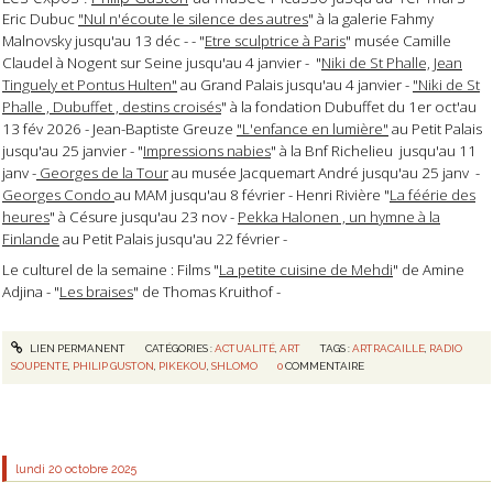
Eric Dubuc
"Nul n'écoute le silence des autres
" à la galerie Fahmy
Malnovsky jusqu'au 13 déc - - "
Etre sculptrice à Paris
" musée Camille
Claudel à Nogent sur Seine jusqu'au 4 janvier - "
Niki de St Phalle, Jean
Tinguely et Pontus Hulten"
au Grand Palais jusqu'au 4 janvier -
"Niki de St
Phalle , Dubuffet , destins croisés
" à la fondation Dubuffet du 1er oct'au
13 fév 2026 - Jean-Baptiste Greuze
"L'enfance en lumière"
au Petit Palais
jusqu'au 25 janvier - "
Impressions nabies
" à la Bnf Richelieu jusqu'au 11
janv -
Georges de la Tour
au musée Jacquemart André jusqu'au 25 janv -
Georges Condo
au MAM jusqu'au 8 février - Henri Rivière "
La féérie des
heures
" à Césure jusqu'au 23 nov -
Pekka Halonen , un hymne à la
Finlande
au Petit Palais jusqu'au 22 février -
Le culturel de la semaine : Films "
La petite cuisine de Mehdi
" de Amine
Adjina - "
Les braises
" de Thomas Kruithof -
LIEN PERMANENT
CATÉGORIES :
ACTUALITÉ
,
ART
TAGS :
ARTRACAILLE
,
RADIO
SOUPENTE
,
PHILIP GUSTON
,
PIKEKOU
,
SHLOMO
0
COMMENTAIRE
lundi 20
octobre 2025