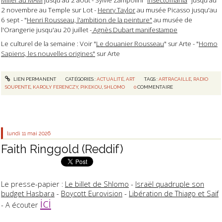
2 novembre au Temple sur Lot -
Henry Taylor
au musée Picasso jusqu'au
6 sept - "
Henri Rousseau, l'ambition de la peinture"
au musée de
l'Orangerie jusqu'au 20 juillet -
Agnès Dubart manifestampe
Le culturel de la semaine : Voir "
Le douanier Rousseau
" sur Arte - "
Homo
Sapiens, les nouvelles origines"
sur Arte
LIEN PERMANENT
CATÉGORIES :
ACTUALITÉ
,
ART
TAGS :
ARTRACAILLE
,
RADIO
SOUPENTE
,
KAROLY FERENCZY
,
PIKEKOU
,
SHLOMO
0
COMMENTAIRE
lundi 11
mai 2026
Faith Ringgold (Reddif)
Le presse-papier :
Le billet de Shlomo
-
Israël quadruple son
budget Hasbara
-
Boycott Eurovision
-
Libération de Thiago et Saif
ici
- A écouter