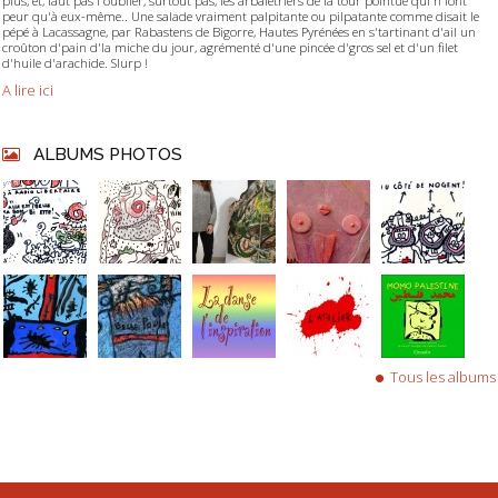
plus, et, faut pas l'oublier, surtout pas, les arbalétriers de la tour pointue qui n'font
peur qu'à eux-même.. Une salade vraiment palpitante ou pilpatante comme disait le
pépé à Lacassagne, par Rabastens de Bigorre, Hautes Pyrénées en s'tartinant d'ail un
croûton d'pain d'la miche du jour, agrémenté d'une pincée d'gros sel et d'un filet
d'huile d'arachide. Slurp !
A lire ici
ALBUMS PHOTOS
Tous les albums