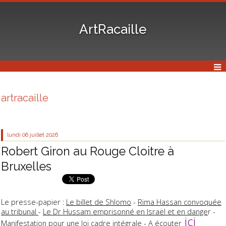
ArtRacaille
artracaille
lundi 06
juillet 2026
Robert Giron au Rouge Cloitre à
Bruxelles
Le presse-papier :
Le billet de Shlomo
-
Rima Hassan convoquée
au tribunal
-
Le Dr Hussam emprisonné en Israël et en dange
r -
ici
Manifestation pour une loi cadre intégrale
- A écouter