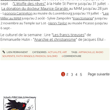
sept
"L'étoffe des rêves"
à la Halle St Pierre jusqu'au 31 juillet -
-
La donation du docteur Maurice Girardin
au MAM jusqu'au 28 juin
-
L
eonora Carrington
au musée du Luxembourg jusqu'au 19 juillet - "
Lee
Miller au MAM
jusqu'au 2 août - Sylvie Zampolini "
Insectomania
" jusqu'au
2 novembre au Temple sur Lot -
Henry Taylor
au musée Picasso jusqu'au
6 sept -
Le culturel de la semaine : Lire "
Les francs tireuses
" de
Emmanuelle Hutin - "
Anarchie et christianisme
" de Jacques Ellul -
LIEN PERMANENT
CATÉGORIES :
ACTUALITÉ
,
ART
TAGS :
ARTRACAILLE
,
RADIO
SOUPENTE
,
FAITH RINGOLD
,
PIKEKOU
,
SHLOMO
0
COMMENTAIRE
1
2
3
4
5
Page suivante