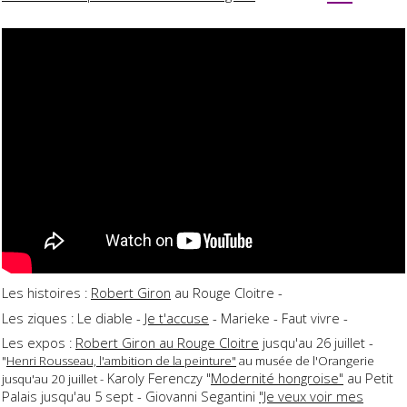
Les histoires :
Robert Giron
au Rouge Cloitre -
Les ziques : Le diable -
Je t'accuse
- Marieke - Faut vivre -
Les expos :
Robert Giron au Rouge Cloitre
jusqu'au 26 juillet -
"
Henri Rousseau, l'ambition de la peinture"
au musée de l'Orangerie
Karoly Ferenczy "
Modernité hongroise"
au Petit
jusqu'au 20 juillet -
Palais jusqu'au 5 sept - Giovanni Segantini
"Je veux voir mes