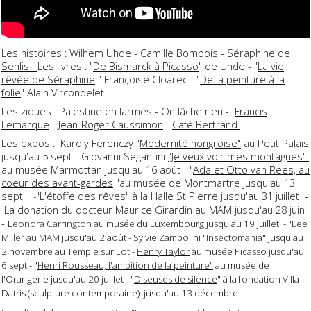
Les histoires :
Wilhem Uhde
-
Camille Bombois
-
Séraphine de
Senlis
Les livres : "
De Bismarck à Picasso
" de Uhde - "
La vie
rêvée de Séraphine
" Françoise Cloarec - "
De la peinture à la
folie
" Alain Vircondelet.
Les ziques : Palestine en larmes - On lâche rien -
Francis
Lemarque
-
Jean-Roger Caussimon
-
Café Bertrand
-
Les expos : Karoly Ferenczy "
Modernité hongroise"
au Petit Palais
jusqu'au 5 sept - Giovanni Segantini
"Je veux voir mes montagnes"
au musée Marmottan jusqu'au 16 août - "
Ada et Otto van Rees, au
coeur des avant-gardes
"au musée de Montmartre jusqu'au 13
sept
"L'étoffe des rêves"
à la Halle St Pierre jusqu'au 31 juillet -
-
La donation du docteur Maurice Girardin
au MAM jusqu'au 28 juin
-
L
eonora Carrington
au musée du Luxembourg jusqu'au 19 juillet - "
Lee
Miller au MAM
jusqu'au 2 août - Sylvie Zampolini "
Insectomania
" jusqu'au
2 novembre au Temple sur Lot -
Henry Taylor
au musée Picasso jusqu'au
6 sept - "
Henri Rousseau, l'ambition de la peinture"
au musée de
l'Orangerie jusqu'au 20 juillet - "
Diseuses de silence
" à la fondation Villa
Datris (sculpture contemporaine) jusqu'au 13 décembre -