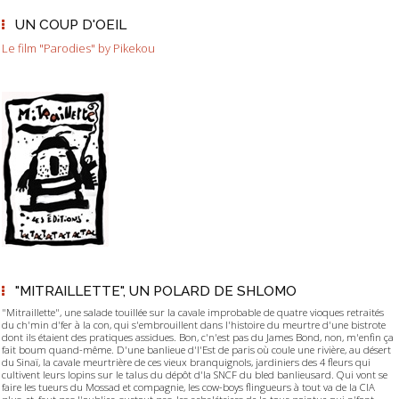
UN COUP D'OEIL
Le film "Parodies" by Pikekou
"MITRAILLETTE", UN POLARD DE SHLOMO
"Mitraillette", une salade touillée sur la cavale improbable de quatre vioques retraités
du ch'min d'fer à la con, qui s'embrouillent dans l'histoire du meurtre d'une bistrote
dont ils étaient des pratiques assidues. Bon, c'n'est pas du James Bond, non, m'enfin ça
fait boum quand-même. D'une banlieue d'l'Est de paris où coule une rivière, au désert
du Sinaï, la cavale meurtrière de ces vieux branquignols, jardiniers des 4 fleurs qui
cultivent leurs lopins sur le talus du dépôt d'la SNCF du bled banlieusard. Qui vont se
faire les tueurs du Mossad et compagnie, les cow-boys flingueurs à tout va de la CIA