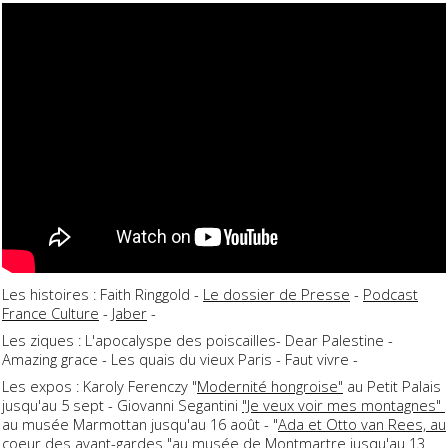
Les histoires : Faith Ringgold -
Le dossier de Presse
-
Podcast
France Culture
-
Jaber
-
Les ziques : L'apocalyspe des poiscailles- Dear Palestine -
Amazing grace - Les quais du vieux Paris - Faut vivre -
Les expos : Karoly Ferenczy "
Modernité hongroise"
au Petit Palais
jusqu'au 5 sept - Giovanni Segantini
"Je veux voir mes montagnes"
au musée Marmottan jusqu'au 16 août - "
Ada et Otto van Rees, au
coeur des avant-gardes
"au musée de Montmartre jusqu'au 13