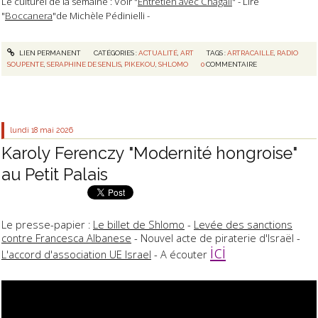
Le culturel de la semaine : Voir "
Entretien avec Chagall
" - Lire
"
Boccanera
"de Michèle Pédinielli -
LIEN PERMANENT
CATÉGORIES :
ACTUALITÉ
,
ART
TAGS :
ARTRACAILLE
,
RADIO
SOUPENTE
,
SERAPHINE DE SENLIS
,
PIKEKOU
,
SHLOMO
0
COMMENTAIRE
lundi 18
mai 2026
Karoly Ferenczy "Modernité hongroise"
au Petit Palais
Le presse-papier :
Le billet de Shlomo
-
Levée des sanctions
contre Francesca Albanese
- Nouvel acte de piraterie d'Israël -
ici
L'accord d'association UE Israel
- A écouter