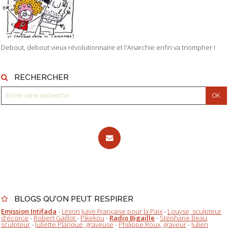
Debout, debout vieux révolutionnaire et l'Anarchie enfin va triompher !
RECHERCHER
BLOGS QU'ON PEUT RESPIRER
Emission Intifada
-
Union Juive Française pour la Paix
-
Louyse, sculpteur
d'écorce
-
Robert Gaillot
-
Pikekou
-
Radio Bigaille
-
Stéphane Beau,
sculpteur
-
Juliette Planque, graveuse
-
Philippe Roux, graveur
-
Julien