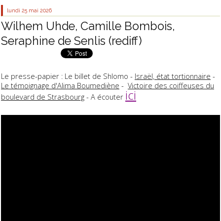
lundi 25
mai 2026
Wilhem Uhde, Camille Bombois,
Seraphine de Senlis (rediff)
Le presse-papier : Le billet de Shlomo -
Israël, état tortionnaire
-
Le témoignage d'Alima Boumediène
-
Victoire des coiffeuses du
ici
boulevard de Strasbourg
- A écouter