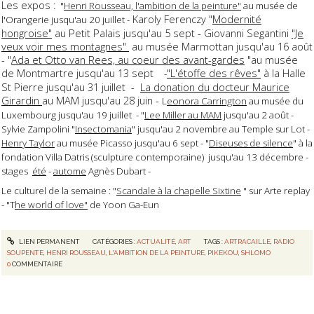
Les expos :
"
Henri Rousseau, l'ambition de la peinture"
au musée de
Karoly Ferenczy "
Modernité
l'Orangerie jusqu'au 20 juillet -
hongroise"
au Petit Palais jusqu'au 5 sept - Giovanni Segantini
"Je
veux voir mes montagnes"
au musée Marmottan jusqu'au 16 août
- "
Ada et Otto van Rees, au coeur des avant-gardes
"au musée
de Montmartre jusqu'au 13 sept
"L'étoffe des rêves"
à la Halle
-
St Pierre jusqu'au 31 juillet -
La donation du docteur Maurice
Girardin
au MAM jusqu'au 28 juin -
L
eonora Carrington
au musée du
Luxembourg jusqu'au 19 juillet - "
Lee Miller au MAM
jusqu'au 2 août -
Sylvie Zampolini "
Insectomania
" jusqu'au 2 novembre au Temple sur Lot -
Henry Taylor
au musée Picasso jusqu'au 6 sept - "
Diseuses de silence
" à la
fondation Villa Datris (sculpture contemporaine) jusqu'au 13 décembre -
stages
été
-
autome
Agnès Dubart -
Le culturel de la semaine : "
Scandale à la chapelle Sixtine
" sur Arte replay
- "T
he world of love"
de Yoon Ga-Eun
LIEN PERMANENT
CATÉGORIES :
ACTUALITÉ
,
ART
TAGS :
ARTRACAILLE
,
RADIO
SOUPENTE
,
HENRI ROUSSEAU
,
L'AMBITION DE LA PEINTURE
,
PIKEKOU
,
SHLOMO
0
COMMENTAIRE