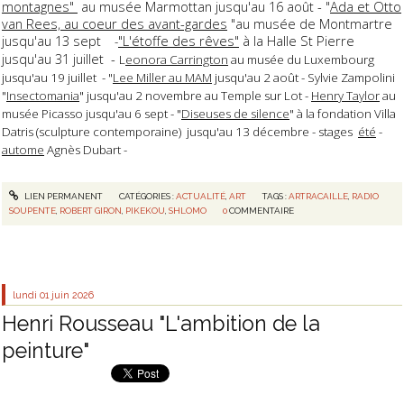
montagnes"
au musée Marmottan jusqu'au 16 août - "
Ada et Otto
van Rees, au coeur des avant-gardes
"au musée de Montmartre
jusqu'au 13 sept
"L'étoffe des rêves"
à la Halle St Pierre
-
jusqu'au 31 juillet -
L
eonora Carrington
au musée du Luxembourg
jusqu'au 19 juillet - "
Lee Miller au MAM
jusqu'au 2 août - Sylvie Zampolini
"
Insectomania
" jusqu'au 2 novembre au Temple sur Lot -
Henry Taylor
au
musée Picasso jusqu'au 6 sept - "
Diseuses de silence
" à la fondation Villa
Datris (sculpture contemporaine) jusqu'au 13 décembre - stages
été
-
autome
Agnès Dubart -
LIEN PERMANENT
CATÉGORIES :
ACTUALITÉ
,
ART
TAGS :
ARTRACAILLE
,
RADIO
SOUPENTE
,
ROBERT GIRON
,
PIKEKOU
,
SHLOMO
0
COMMENTAIRE
lundi 01
juin 2026
Henri Rousseau "L'ambition de la
peinture"