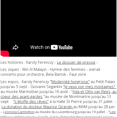
Les histoires : Karoly Ferenczy -
Le dossier de presse
-
Les ziques : Win Al Malayin - Hymne des femmes - extrait
concerto pour orchestre, Bela Bartok - Faut vivre
Les expos : Karoly Ferenczy "
Modernité hongroise"
au Petit Palais
jusqu'au 5 sept - Giovanni Segantini
"Je veux voir mes montagnes"
au musée Marmottan jusqu'au 16 août - "
Ada et Otto van Rees, au
coeur des avant-gardes
"au musée de Montmartre jusqu'au 13
sept
"L'étoffe des rêves"
à la Halle St Pierre jusqu'au 31 juillet -
-
La donation du docteur Maurice Girardin
au MAM jusqu'au 28 juin
-
L
eonora Carrington
au musée du Luxembourg jusqu'au 19 juillet - "
Lee
Miller au MAM
jusqu'au 2 août - Sylvie Zampolini "
Insectomania
" jusqu'au