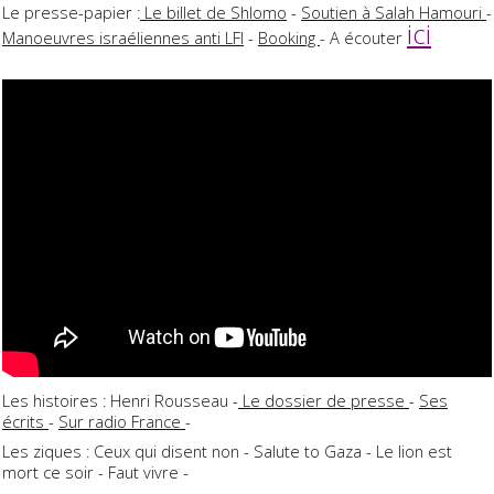
Le presse-papier :
Le billet de Shlomo
-
Soutien à Salah Hamouri
-
ici
Manoeuvres israéliennes anti LFI
-
Booking
- A écouter
Les histoires : Henri Rousseau -
Le dossier de presse
-
Ses
écrits
-
Sur radio France
-
Les ziques : Ceux qui disent non - Salute to Gaza - Le lion est
mort ce soir - Faut vivre -