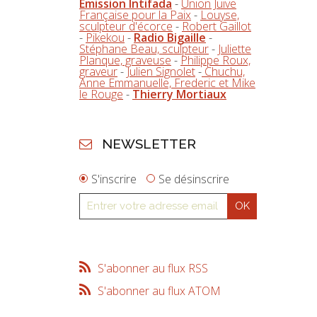
Emission Intifada
-
Union Juive
Française pour la Paix
-
Louyse,
sculpteur d'écorce
-
Robert Gaillot
-
Pikekou
-
Radio Bigaille
-
Stéphane Beau, sculpteur
-
Juliette
Planque, graveuse
-
Philippe Roux,
graveur
-
Julien Signolet
-
Chuchu,
Anne Emmanuelle, Frederic et Mike
le Rouge
-
Thierry Mortiaux
NEWSLETTER
S'inscrire
Se désinscrire
S'abonner au flux RSS
S'abonner au flux ATOM