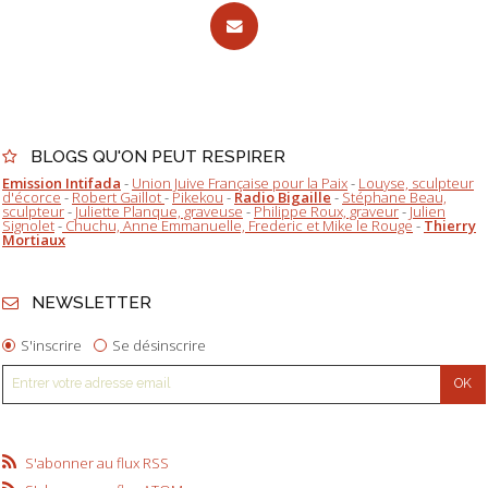
BLOGS QU'ON PEUT RESPIRER
Emission Intifada
-
Union Juive Française pour la Paix
-
Louyse, sculpteur
d'écorce
-
Robert Gaillot
-
Pikekou
-
Radio Bigaille
-
Stéphane Beau,
sculpteur
-
Juliette Planque, graveuse
-
Philippe Roux, graveur
-
Julien
Signolet
-
Chuchu, Anne Emmanuelle, Frederic et Mike le Rouge
-
Thierry
Mortiaux
NEWSLETTER
S'inscrire
Se désinscrire
S'abonner au flux RSS