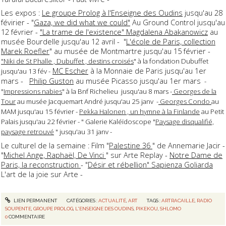
Les expos :
Le groupe Prolog à l'Enseigne des Oudins
jusqu'au 28
févirier - "
Gaza, we did what we could"
Au Ground Control jusqu'au
12 février -
"La trame de l'existence" Magdalena Abakanowicz
au
musée Bourdelle jusqu'au 12 avril - "
L'école de Paris, collection
Marek Roefler
" au musée de Montmartre jusqu'au 15 février -
"Niki de St Phalle , Dubuffet , destins croisés
" à la fondation Dubuffet
MC Escher
à la Monnaie de Paris jusqu'au 1er
jusqu'au 13 fév -
mars -
Philip Guston
au musée Picasso jusqu'au 1er mars
-
"
Impressions nabies
" à la Bnf Richelieu jusqu'au 8 mars -
Georges de la
Tour
au musée Jacquemart André jusqu'au 25 janv -
Georges Condo
au
MAM jusqu'au 15 février -
Pekka Halonen , un hymne à la Finlande
au Petit
Palais jusqu'au 22 février - " Galerie Kaléïdoscope "
Paysage disqualifié,
paysage retrouvé
" jusqu'au 31 janv -
Le culturel de la semaine : Film "
Palestine 36
" de Annemarie Jacir -
"
Michel Ange, Raphaël, De Vinci
" sur Arte Replay -
Notre Dame de
Paris, la reconstruction
- "
Désir et rébellion" Sapienza Goliarda
L'art de la joie sur Arte -
LIEN PERMANENT
CATÉGORIES :
ACTUALITÉ
,
ART
TAGS :
ARTRACAILLE
,
RADIO
SOUPENTE
,
GROUPE PROLOG
,
L'ENSEIGNE DES OUDINS
,
PIKEKOU
,
SHLOMO
0
COMMENTAIRE