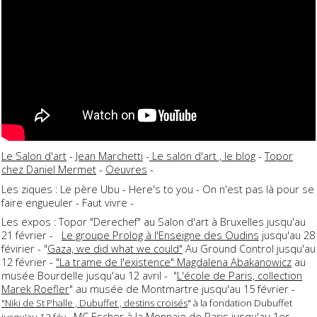
Le Salon d'art
-
Jean Marchetti
-
Le salon d'art , le blog
-
Topor
chez Daniel Mermet
-
Oeuvres
-
Les ziques : Le père Ubu - Here's to you - On n'est pas là pour se
faire engueuler - Faut vivre -
Les expos : Topor "Derechef" au Salon d'art à Bruxelles jusqu'au
21 février -
Le groupe Prolog à l'Enseigne des Oudins
jusqu'au 28
févirier - "
Gaza, we did what we could"
Au Ground Control jusqu'au
12 février -
"La trame de l'existence" Magdalena Abakanowicz
au
musée Bourdelle jusqu'au 12 avril - "
L'école de Paris, collection
Marek Roefler
" au musée de Montmartre jusqu'au 15 février -
"Niki de St Phalle , Dubuffet , destins croisés
" à la fondation Dubuffet
MC Escher
à la Monnaie de Paris jusqu'au 1er
jusqu'au 13 fév -