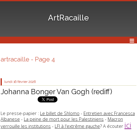
ArtRacaille
artracaille - Page 4
lundi 16
février 2026
Johanna Bonger Van Gogh (rediff)
Le presse-papier :
Le billet de Shlomo
-
Entretien avec Francesca
Albanese
-
La peine de mort pour les Palestiniens
-
Macron
ici
verrouille les institutions
-
LFI à l'extrême gauche
? A écouter