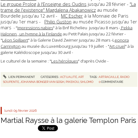
Le groupe Prolog à l'Enseigne des Oudins
jusqu'au 28 février -
"La
trame de l'existence" Magdalena Abakanowicz
au musée
Bourdelle jusqu'au 12 avril -
MC Escher
à la Monnaie de Paris
jusqu'au 1er mars -
Philip Guston
au musée Picasso jusqu'au 1er
mars
- "
Impressions nabies
" à la Bnf Richelieu jusqu'au 8 mars -
Pekka
Halonen , un hymne à la Finlande
au Petit Palais jusqu'au 22 février -
"
Léon Spillaert
" à la Galerie David Zwirner jusqu'au 28 mars -L
eonora
Carrington
au musée du Luxembourg jusqu'au 19 juillet - "
Art cruel
" à la
galerie Kaléïdoscope jusqu'au 30 avril -
Le culturel de la semaine : "
Les héroÏques
" d'après Ovide -
LIEN PERMANENT
CATÉGORIES :
ACTUALITÉ
,
ART
TAGS :
ARTRACAILLE
,
RADIO
SOUPENTE
,
JOHANNA BONGER VAN GOGH
,
PIKEKOU
,
SHLOMO
0
COMMENTAIRE
lundi 09
février 2026
Martial Raysse à la galerie Templon Paris