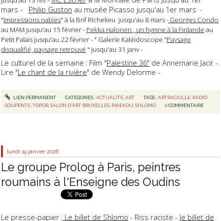
mars -
Philip Guston
au musée Picasso jusqu'au 1er mars
-
"
Impressions nabies
" à la Bnf Richelieu jusqu'au 8 mars -
Georges Condo
au MAM jusqu'au 15 février -
Pekka Halonen , un hymne à la Finlande
au
Petit Palais jusqu'au 22 février - " Galerie Kaléïdoscope "
Paysage
disqualifié, paysage retrouvé
" jusqu'au 31 janv -
Le culturel de la semaine : Film "
Palestine 36"
de Annemarie Jacir -
Lire "
Le chant de la rivière
" de Wendy Delorme -
LIEN PERMANENT
CATÉGORIES :
ACTUALITÉ
,
ART
TAGS :
ARTRACAILLE
,
RADIO
SOUPENTE
,
TOPOR
,
SALON D'ART BRUXELLES
,
PIKEKOU
,
SHLOMO
0
COMMENTAIRE
lundi 19
janvier 2026
Le groupe Prolog à Paris, peintres
roumains à l'Enseigne des Oudins
Le presse-papier :
Le billet de Shlomo
- Riss raciste -
le billet de