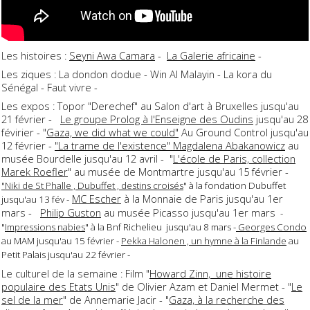
Les histoires :
Seyni Awa Camara
-
La Galerie africaine
-
Les ziques : La dondon dodue - Win Al Malayin - La kora du
Sénégal - Faut vivre -
Les expos : Topor "Derechef" au Salon d'art à Bruxelles jusqu'au
21 février -
Le groupe Prolog à l'Enseigne des Oudins
jusqu'au 28
févirier - "
Gaza, we did what we could"
Au Ground Control jusqu'au
12 février -
"La trame de l'existence" Magdalena Abakanowicz
au
musée Bourdelle jusqu'au 12 avril - "
L'école de Paris, collection
Marek Roefler
" au musée de Montmartre jusqu'au 15 février -
"Niki de St Phalle , Dubuffet , destins croisés
" à la fondation Dubuffet
MC Escher
à la Monnaie de Paris jusqu'au 1er
jusqu'au 13 fév -
mars -
Philip Guston
au musée Picasso jusqu'au 1er mars
-
"
Impressions nabies
" à la Bnf Richelieu jusqu'au 8 mars -
Georges Condo
au MAM jusqu'au 15 février -
Pekka Halonen , un hymne à la Finlande
au
Petit Palais jusqu'au 22 février -
Le culturel de la semaine : Film "
Howard Zinn, une histoire
populaire des Etats Unis
" de Olivier Azam et Daniel Mermet - "
Le
sel de la mer
" de Annemarie Jacir - "
Gaza, à la recherche des