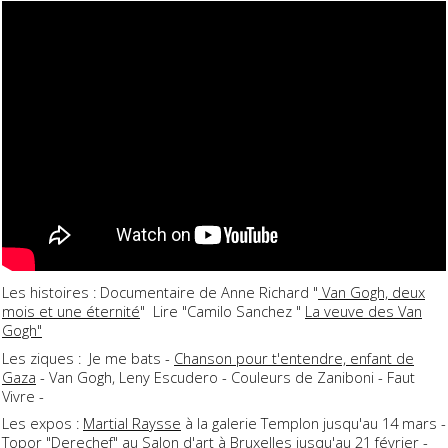
Les histoires : Documentaire de Anne Richard "
Van Gogh, deux
mois et une éternité
" Lire "Camilo Sanchez "
La veuve des Van
Gogh"
Les ziques : Je me bats -
Chanson pour t'entendre, enfant de
Gaza
- Van Gogh, Leny Escudero - Couleurs de Zaniboni - Faut
Vivre -
Les expos :
Martial Raysse
à la galerie Templon jusqu'au 14 mars -
Topor "Derechef"
au Salon d'art à Bruxelles jusqu'au 21 février -