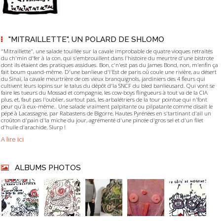
"MITRAILLETTE", UN POLARD DE SHLOMO
"Mitraillette", une salade touillée sur la cavale improbable de quatre vioques retraités
du ch'min d'fer à la con, qui s'embrouillent dans l'histoire du meurtre d'une bistrote
dont ils étaient des pratiques assidues. Bon, c'n'est pas du James Bond, non, m'enfin ça
fait boum quand-même. D'une banlieue d'l'Est de paris où coule une rivière, au désert
du Sinaï, la cavale meurtrière de ces vieux branquignols, jardiniers des 4 fleurs qui
cultivent leurs lopins sur le talus du dépôt d'la SNCF du bled banlieusard. Qui vont se
faire les tueurs du Mossad et compagnie, les cow-boys flingueurs à tout va de la CIA
plus, et, faut pas l'oublier, surtout pas, les arbalétriers de la tour pointue qui n'font
peur qu'à eux-même.. Une salade vraiment palpitante ou pilpatante comme disait le
pépé à Lacassagne, par Rabastens de Bigorre, Hautes Pyrénées en s'tartinant d'ail un
croûton d'pain d'la miche du jour, agrémenté d'une pincée d'gros sel et d'un filet
d'huile d'arachide. Slurp !
A lire ici
ALBUMS PHOTOS