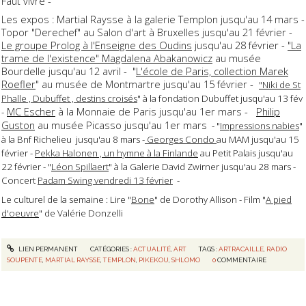
Faut vivre -
Les expos : Martial Raysse à la galerie Templon jusqu'au 14 mars -
Topor "Derechef" au Salon d'art à Bruxelles jusqu'au 21 février -
Le groupe Prolog à l'Enseigne des Oudins
jusqu'au 28 février -
"La
trame de l'existence" Magdalena Abakanowicz
au musée
Bourdelle jusqu'au 12 avril - "
L'école de Paris, collection Marek
Roefler
" au musée de Montmartre jusqu'au 15 février -
"Niki de St
Phalle , Dubuffet , destins croisés
" à la fondation Dubuffet jusqu'au 13 fév
MC Escher
à la Monnaie de Paris jusqu'au 1er mars -
Philip
-
Guston
au musée Picasso jusqu'au 1er mars
- "
Impressions nabies
"
à la Bnf Richelieu jusqu'au 8 mars -
Georges Condo
au MAM jusqu'au 15
février -
Pekka Halonen , un hymne à la Finlande
au Petit Palais jusqu'au
22 février - "
Léon Spillaert
" à la Galerie David Zwirner jusqu'au 28 mars -
Concert
Padam Swing vendredi 13 février
-
Le culturel de la semaine : Lire "
Bone
" de Dorothy Allison - Film "
A pied
d'oeuvre
" de Valérie Donzelli
LIEN PERMANENT
CATÉGORIES :
ACTUALITÉ
,
ART
TAGS :
ARTRACAILLE
,
RADIO
SOUPENTE
,
MARTIAL RAYSSE
,
TEMPLON
,
PIKEKOU
,
SHLOMO
0
COMMENTAIRE