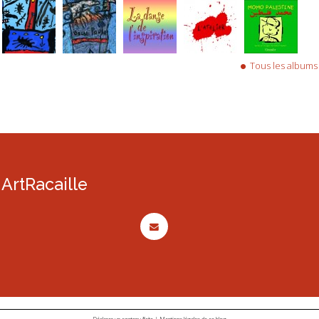
Tous les albums
ArtRacaille