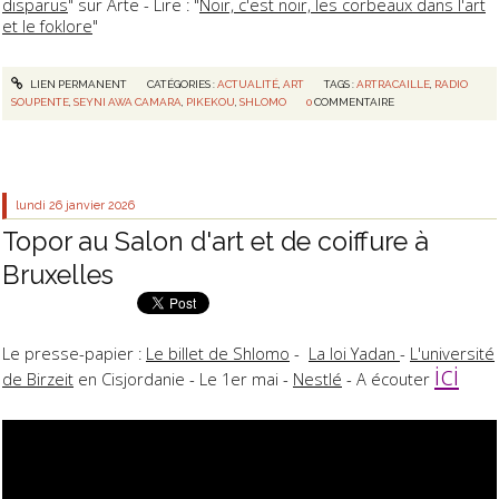
disparus
" sur Arte - Lire : "
Noir, c'est noir, les corbeaux dans l'art
et le foklore
"
LIEN PERMANENT
CATÉGORIES :
ACTUALITÉ
,
ART
TAGS :
ARTRACAILLE
,
RADIO
SOUPENTE
,
SEYNI AWA CAMARA
,
PIKEKOU
,
SHLOMO
0
COMMENTAIRE
lundi 26
janvier 2026
Topor au Salon d'art et de coiffure à
Bruxelles
Le presse-papier :
Le billet de Shlomo
-
La loi Yadan
-
L'université
ici
de Birzeit
en Cisjordanie - Le 1er mai -
Nestlé
- A écouter