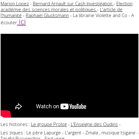
Marion Lopez
-
Bernard Arnault sur Cash Investigation
-
Election
académie des sciences morales et politiques
-
L'article de
l'humanité
-
Raphaël Glucksmann
- La librairie Violette and Co - A
ici
écouter
Les histoires :
Le groupe Prolog
-
L'Enseigne des Oudins
-
Les ziques : Le père Lapurge - L'argent - Zmala , musique tsigane -
Taraful Bucureslitor - Faut vivre -