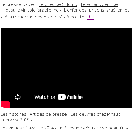
Le presse-papier :
Le billet de Shlomo
-
Le vol au coeur de
l'industrie vinicole israélienne
- "
L'enfer des prisons israéliennes
"
ici
- "
A la recherche des disparus
" - A écouter
Les histoires :
Articles de presse
-
Les oeuvres chez Pinault
-
Interview 2019
-
Les ziques : Gaza Eté 2014 - En Palestine - You are so beautiful -