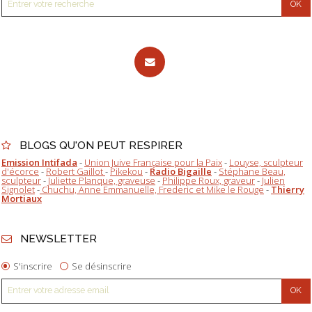
BLOGS QU'ON PEUT RESPIRER
Emission Intifada
-
Union Juive Française pour la Paix
-
Louyse, sculpteur
d'écorce
-
Robert Gaillot
-
Pikekou
-
Radio Bigaille
-
Stéphane Beau,
sculpteur
-
Juliette Planque, graveuse
-
Philippe Roux, graveur
-
Julien
Signolet
-
Chuchu, Anne Emmanuelle, Frederic et Mike le Rouge
-
Thierry
Mortiaux
NEWSLETTER
S'inscrire
Se désinscrire