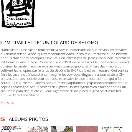
"MITRAILLETTE", UN POLARD DE SHLOMO
"Mitraillette", une salade touillée sur la cavale improbable de quatre vioques retraités
du ch'min d'fer à la con, qui s'embrouillent dans l'histoire du meurtre d'une bistrote
dont ils étaient des pratiques assidues. Bon, c'n'est pas du James Bond, non, m'enfin ça
fait boum quand-même. D'une banlieue d'l'Est de paris où coule une rivière, au désert
du Sinaï, la cavale meurtrière de ces vieux branquignols, jardiniers des 4 fleurs qui
cultivent leurs lopins sur le talus du dépôt d'la SNCF du bled banlieusard. Qui vont se
faire les tueurs du Mossad et compagnie, les cow-boys flingueurs à tout va de la CIA
plus, et, faut pas l'oublier, surtout pas, les arbalétriers de la tour pointue qui n'font
peur qu'à eux-même.. Une salade vraiment palpitante ou pilpatante comme disait le
pépé à Lacassagne, par Rabastens de Bigorre, Hautes Pyrénées en s'tartinant d'ail un
croûton d'pain d'la miche du jour, agrémenté d'une pincée d'gros sel et d'un filet
d'huile d'arachide. Slurp !
A lire ici
ALBUMS PHOTOS