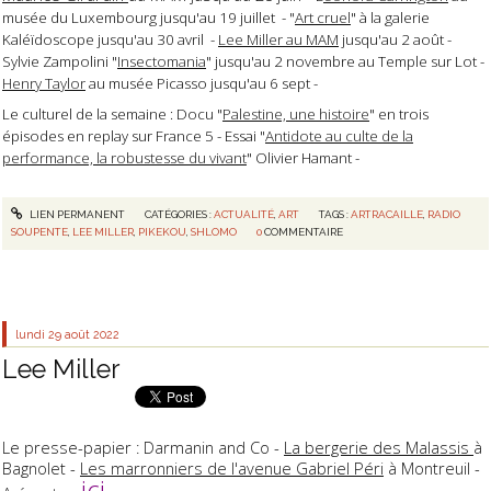
musée du Luxembourg jusqu'au 19 juillet - "
Art cruel
" à la galerie
Kaléïdoscope jusqu'au 30 avril -
Lee Miller au MAM
jusqu'au 2 août -
Sylvie Zampolini "
Insectomania
" jusqu'au 2 novembre au Temple sur Lot -
Henry Taylor
au musée Picasso jusqu'au 6 sept -
Le culturel de la semaine : Docu "
Palestine, une histoire
" en trois
épisodes en replay sur France 5 - Essai "
Antidote au culte de la
performance, la robustesse du vivant
" Olivier Hamant -
LIEN PERMANENT
CATÉGORIES :
ACTUALITÉ
,
ART
TAGS :
ARTRACAILLE
,
RADIO
SOUPENTE
,
LEE MILLER
,
PIKEKOU
,
SHLOMO
0
COMMENTAIRE
lundi 29
août 2022
Lee Miller
Le presse-papier : Darmanin and Co -
La bergerie des Malassis
à
Bagnolet -
Les marronniers de l'avenue Gabriel Péri
à Montreuil -
ici