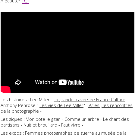
A écouter
Les histoires : Lee Miller -
La grande traversée France Culture
-
Anthony Penrose "
Les vies de Lee Miller
" -
Arles , les rencontres
de la photographie -
Les ziques : Mon pote le gitan - Comme un arbre - Le chant des
partisans - Nuit et brouillard - Faut vivre -
Les expos :
Femmes photographes de guerre
au musée de la