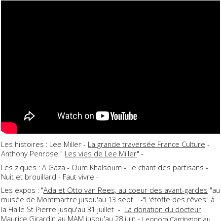
Les histoires : Lee Miller -
La grande traversée France Culture
-
Anthony Penrose "
Les vies de Lee Miller
" -
Les ziques : A Gaza - Oum Khalsoum - Le chant des partisans -
Nuit et brouillard - Faut vivre -
Les expos : "
Ada et Otto van Rees, au coeur des avant-gardes
"au
musée de Montmartre jusqu'au 13 sept
"L'étoffe des rêves"
à
-
la Halle St Pierre jusqu'au 31 juillet -
La donation du docteur
Maurice Girardin
au MAM jusqu'au 28 juin -
L
eonora Carrington
au