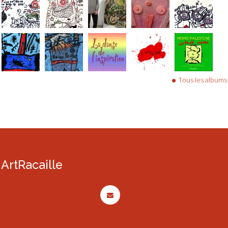
Tous les albums
ArtRacaille