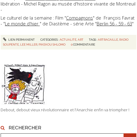
libération - Michel Ragon au musée d'histoire vivante de Montreuil
-
Le culturel de la semaine : Film "
Compagnons
" de François Favrat
- "
Le monde d'hier
" de Diastème - série Arte "
Berlin 56 - 59 - 63
"
LIEN PERMANENT
CATÉGORIES :
ACTUALITÉ
,
ART
TAGS :
ARTRACAILLE
,
RADIO
SOUPENTE
,
LEE MILLER
,
PIKEKOU SHLOMO
0
COMMENTAIRE
Debout, debout vieux révolutionnaire et l'Anarchie enfin va triompher !
RECHERCHER