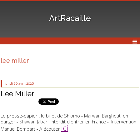
ArtRacaille
lee miller
lundi 20
avril 2026
Lee Miller
Le presse-papier :
le billet de Shlomo
-
Marwan Barghouti
en
danger -
Shawan Jabari,
interdit d'entrer en France -
Intervention
ici
Manuel Bompart
- A écouter