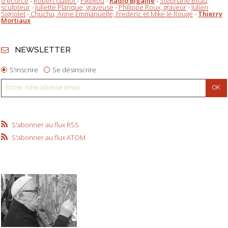
d'écorce
-
Robert Gaillot
-
Pikekou
-
Radio Bigaille
-
Stéphane Beau,
sculpteur
-
Juliette Planque, graveuse
-
Philippe Roux, graveur
-
Julien
Signolet
-
Chuchu, Anne Emmanuelle, Frederic et Mike le Rouge
-
Thierry
Mortiaux
NEWSLETTER
S'inscrire
Se désinscrire
S'abonner au flux RSS
S'abonner au flux ATOM