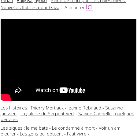
Yadan
-
Bally Bagayoko
-
Peine de mort pour les palestiniens
-
ici
Nouvelles flotilles pour Gaza
- A écouter
Les histoires :
Thierry Mortiaux
-
Jeanne Rebillaud
-
Susanne
Janssen
-
La galerie du Serpent Vert
-
Sabine Cappelle
,
quelques
oeuvres
Les ziques : Je me bats - Le condamné à mort - Voir un ami
pleurer - Les gens qui doutent - Faut vivre -