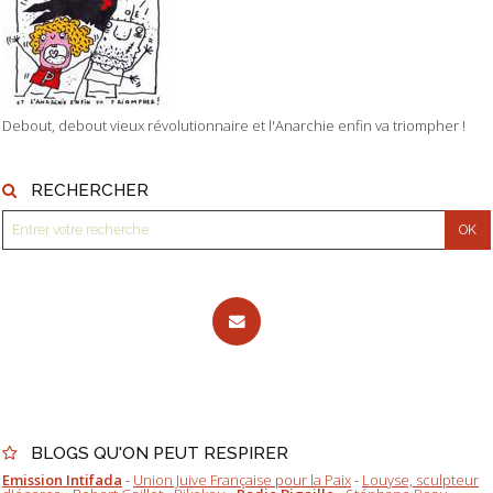
Debout, debout vieux révolutionnaire et l'Anarchie enfin va triompher !
RECHERCHER
BLOGS QU'ON PEUT RESPIRER
Emission Intifada
-
Union Juive Française pour la Paix
-
Louyse, sculpteur