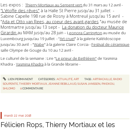
Les expos :
Thierry Mortiaux au Serpent vert
du 31 mars au 12 avril -
"L'étoffe des rêves"
à la Halle St Pierre jusqu'au 31 juillet -
Sabine Capelle 198 rue de Rosny à Montreuil jusqu'au 15 avril -
"
Ada et Otto van Rees, au coeur des avant-gardes
"au musée de
Montmartre jusqu'au 13 sept -
La donation du docteur Maurice
Girardin
au MAM jusqu'au 28 juin -
L
eonora Carrington
au musée du
Luxembourg jusqu'au 19 juillet - "
Art cruel
" à la galerie Kaléïdoscope
jusqu'au 30 avril - "
Wabe
" à la galerie Claire Corcia -
Festival de céramique
salle Olympe de Gouge du 10 au 12 avril -
Le culturel de la semaine : Lire "
Le prieur de Bethléem"
de Yasmina
Khadra -
Yasmina Khadra
à la Grande librairie -
LIEN PERMANENT
CATÉGORIES :
ACTUALITÉ
,
ART
TAGS :
ARTRACAILLE
,
RADIO
SOUPENTE
,
THIERRY MORTIAUX
,
JEANNE REBILLAUD
,
SUSAN JANSSEN
,
PIKEKOU
,
SHLOMO
0
COMMENTAIRE
mardi 22
mai 2018
Félicien Rops, Thierry Mortiaux et les