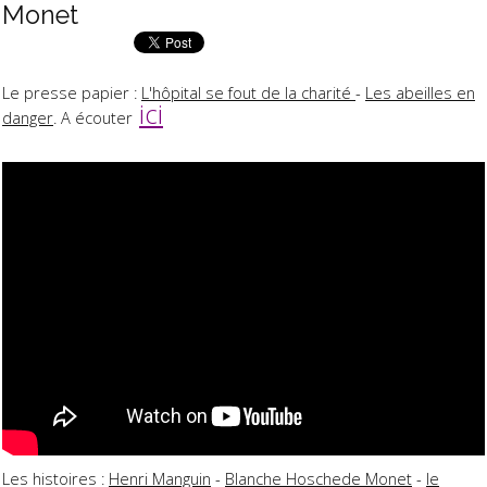
Monet
Le presse papier :
L'hôpital se fout de la charité
-
Les abeilles en
ici
danger
. A écouter
Les histoires :
Henri Manguin
-
Blanche Hoschede Monet
-
le