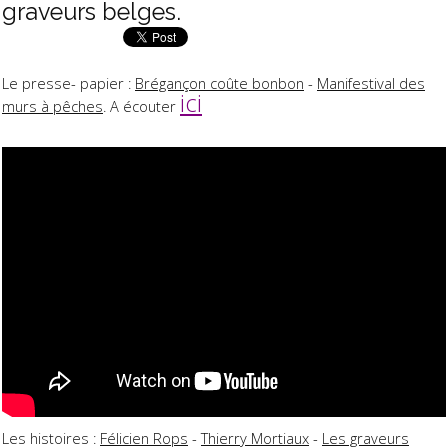
graveurs belges.
Le presse- papier :
Brégançon coûte bonbon
-
Manifestival des
ici
murs à pêches
. A écouter
Les histoires :
Félicien Rops
-
Thierry Mortiaux
-
Les graveurs