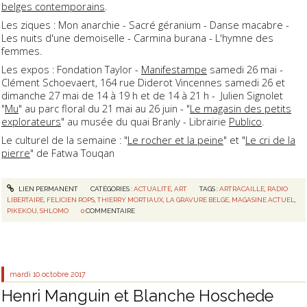
belges contemporains
.
Les ziques : Mon anarchie - Sacré géranium - Danse macabre -
Les nuits d'une demoiselle - Carmina burana - L'hymne des
femmes.
Les expos : Fondation Taylor -
Manifestampe
samedi 26 mai -
Clément Schoevaert, 164 rue Diderot Vincennes samedi 26 et
dimanche 27 mai de 14 à 19 h et de 14 à 21 h - Julien Signolet
"
Mu
" au parc floral du 21 mai au 26 juin - "
Le magasin des petits
explorateurs
" au musée du quai Branly - Librairie
Publico
.
Le culturel de la semaine : "
Le rocher et la peine
" et "
Le cri de la
pierre
" de Fatwa Touqan
LIEN PERMANENT
CATÉGORIES :
ACTUALITÉ
,
ART
TAGS :
ARTRACAILLE
,
RADIO
LIBERTAIRE
,
FELICIEN ROPS
,
THIERRY MORTIAUX
,
LA GRAVURE BELGE
,
MAGASINE ACTUEL
,
PIKEKOU
,
SHLOMO
0
COMMENTAIRE
mardi 10
octobre 2017
Henri Manguin et Blanche Hoschede