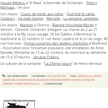
musée Médicis
à St Maur, la biennale de l'estampe -
Thierry
Mortiaux
., 1er prix.
Les ziques :
Coups de pieds aux cultes
-
Tout fout le camp
-
Couleurs
-
Ce petit chemin
-
Marcelle
-
La semaine sanglante
.
Les expos :
Manguin
à Giverny -
Blanche Hoschede Monet
à
Vernon - Clément Schoëvert à Nogent sur marne du 2 au 21
octobre à la Mjc Louis Lepage, 36 bd Galliéni, à Montreuil, la
marbrerie le 22 octobre 21 rue Alexis Lepère et le cri du singe, 46
rue marceau -
Portes ouvertes des ateliers d'artistes
à Montreuil
- Association pour l'estampe populaire, une installation de Anne
Basaille, Mictlanne du 12 au 22 octobre, du mercredi au dimanche
de 15 à 20 heures -
Librairie Publico.
Le culturel de la semaine : "
La 25ème heure
" de Henri Verneuil.
LIEN PERMANENT
CATÉGORIES :
ACTUALITÉ
,
ART
TAGS :
ARTRACAILLE
,
RADIO
LIBERTAIRE
,
HENRI MANGUIN
,
BLANCHE HOSCHEDE MONET
,
GIVERNY
,
MUSEE DE
VERNON
,
THIERRY MORTIAUX
,
R
0
COMMENTAIRE