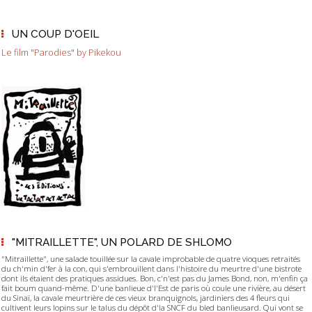
UN COUP D'OEIL
Le film "Parodies" by Pikekou
"MITRAILLETTE", UN POLARD DE SHLOMO
"Mitraillette", une salade touillée sur la cavale improbable de quatre vioques retraités
du ch'min d'fer à la con, qui s'embrouillent dans l'histoire du meurtre d'une bistrote
dont ils étaient des pratiques assidues. Bon, c'n'est pas du James Bond, non, m'enfin ça
fait boum quand-même. D'une banlieue d'l'Est de paris où coule une rivière, au désert
du Sinaï, la cavale meurtrière de ces vieux branquignols, jardiniers des 4 fleurs qui
cultivent leurs lopins sur le talus du dépôt d'la SNCF du bled banlieusard. Qui vont se