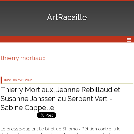
ArtRacaille
thierry mortiaux
lundi 06
avril 2026
Thierry Mortiaux, Jeanne Rebillaud et
Susanne Janssen au Serpent Vert -
Sabine Cappelle
Le presse-papier :
Le billet de Shlomo
-
Pétition contre la loi