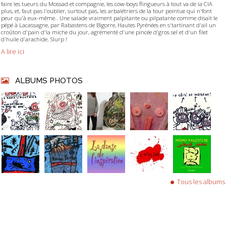
faire les tueurs du Mossad et compagnie, les cow-boys flingueurs à tout va de la CIA
plus, et, faut pas l'oublier, surtout pas, les arbalétriers de la tour pointue qui n'font
peur qu'à eux-même.. Une salade vraiment palpitante ou pilpatante comme disait le
pépé à Lacassagne, par Rabastens de Bigorre, Hautes Pyrénées en s'tartinant d'ail un
croûton d'pain d'la miche du jour, agrémenté d'une pincée d'gros sel et d'un filet
d'huile d'arachide. Slurp !
A lire ici
ALBUMS PHOTOS
Tous les albums