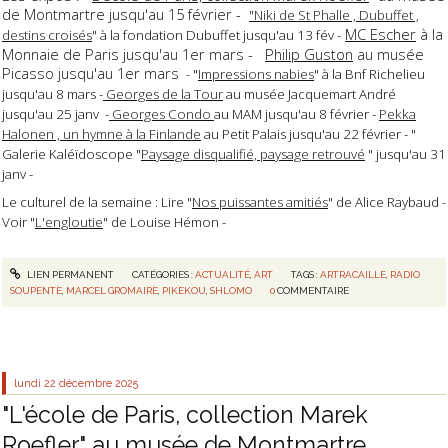
de Montmartre jusqu'au 15 février -
"Niki de St Phalle , Dubuffet ,
MC Escher
à la
destins croisés
" à la fondation Dubuffet jusqu'au 13 fév -
Monnaie de Paris jusqu'au 1er mars -
Philip Guston
au musée
Picasso jusqu'au 1er mars
- "
Impressions nabies
" à la Bnf Richelieu
jusqu'au 8 mars -
Georges de la Tour
au musée Jacquemart André
jusqu'au 25 janv -
Georges Condo
au MAM jusqu'au 8 février -
Pekka
Halonen , un hymne à la Finlande
au Petit Palais jusqu'au 22 février - "
Galerie Kaléïdoscope "
Paysage disqualifié, paysage retrouvé
" jusqu'au 31
janv -
Le culturel de la semaine : Lire "
Nos puissantes amitiés
" de Alice Raybaud -
Voir "
L'engloutie
" de Louise Hémon -
LIEN PERMANENT
CATÉGORIES :
ACTUALITÉ
,
ART
TAGS :
ARTRACAILLE
,
RADIO
SOUPENTE
,
MARCEL GROMAIRE
,
PIKEKOU
,
SHLOMO
0
COMMENTAIRE
lundi 22
décembre 2025
"L'école de Paris, collection Marek
Roefler" au musée de Montmartre