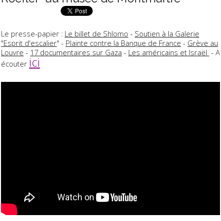
Le presse-papier :
Le billet de Shlomo
-
Soutien à la Galerie
"Esprit d'escalier
" -
Plainte contre la Banque de France
-
Grève au
Louvre
-
17 documentaires sur Gaza
-
Les américains et Israël
- A
ici
écouter