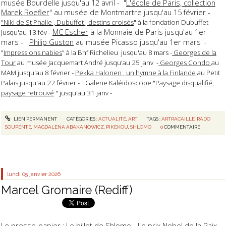
musée Bourdelle jusqu'au 12 avril - "
L'école de Paris, collection
Marek Roefler
" au musée de Montmartre jusqu'au 15 février -
"Niki de St Phalle , Dubuffet , destins croisés
" à la fondation Dubuffet
MC Escher
à la Monnaie de Paris jusqu'au 1er
jusqu'au 13 fév -
mars -
Philip Guston
au musée Picasso jusqu'au 1er mars
-
"
Impressions nabies
" à la Bnf Richelieu jusqu'au 8 mars -
Georges de la
Tour
au musée Jacquemart André jusqu'au 25 janv -
Georges Condo
au
MAM jusqu'au 8 février -
Pekka Halonen , un hymne à la Finlande
au Petit
Palais jusqu'au 22 février - " Galerie Kaléïdoscope "
Paysage disqualifié,
paysage retrouvé
" jusqu'au 31 janv -
LIEN PERMANENT
CATÉGORIES :
ACTUALITÉ
,
ART
TAGS :
ARTRACAILLE
,
RADO
SOUPENTE
,
MAGDALENA ABAKANOWICZ
,
PIKEKOU
,
SHLOMO
0
COMMENTAIRE
lundi 05
janvier 2026
Marcel Gromaire (Rediff)
Le presse-papier : Le billet de Shlomo -
Le prix Nobel de la Pai
x -