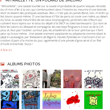
"MITRAILLETTE", UN POLARD DE SHLOMO
"Mitraillette", une salade touillée sur la cavale improbable de quatre vioques retraités
du ch'min d'fer à la con, qui s'embrouillent dans l'histoire du meurtre d'une bistrote
dont ils étaient des pratiques assidues. Bon, c'n'est pas du James Bond, non, m'enfin ça
fait boum quand-même. D'une banlieue d'l'Est de paris où coule une rivière, au désert
du Sinaï, la cavale meurtrière de ces vieux branquignols, jardiniers des 4 fleurs qui
cultivent leurs lopins sur le talus du dépôt d'la SNCF du bled banlieusard. Qui vont se
faire les tueurs du Mossad et compagnie, les cow-boys flingueurs à tout va de la CIA
plus, et, faut pas l'oublier, surtout pas, les arbalétriers de la tour pointue qui n'font
peur qu'à eux-même.. Une salade vraiment palpitante ou pilpatante comme disait le
pépé à Lacassagne, par Rabastens de Bigorre, Hautes Pyrénées en s'tartinant d'ail un
croûton d'pain d'la miche du jour, agrémenté d'une pincée d'gros sel et d'un filet
d'huile d'arachide. Slurp !
A lire ici
ALBUMS PHOTOS