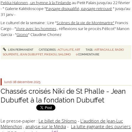
Pekka Halonen , un hymne à la Finlande
au Petit Palais jusqu'au 22 février
- " Galerie Kaléïdoscope "
Paysage disqualifié, paysage retrouvé
" jusqu'au
31 janv -
Le culturel de la semaine : Lire "
Scènes de la vie de Montmartre"
Francis
Cargo - "
Vivre avec les hommes
, réflexions sur le procès Pélicot" Manon
Garcia - "
Giono
" Claudine Chonez
LIEN PERMANENT
CATÉGORIES :
ACTUALITÉ
,
ART
TAGS :
ARTRACAILLE
,
RADIO
SOUPENTE
,
JEAN DUBUFFET
,
PIKEKOU
,
SHLOMO
0
COMMENTAIRE
lundi 08
décembre 2025
Chassés croisés Niki de St Phalle - Jean
Dubuffet à la fondation Dubuffet
Le presse-papier :
Le billet de Shlomo
-
L'audition de Jean-Luc
Mélenchon
,
analyse sur le Média
-
La lutte gagnante des ouvriers