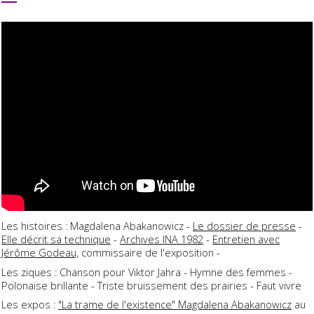
Les histoires : Magdalena Abakanowicz -
Le dossier de presse
-
Elle décrit sa technique
-
Archives INA 1982
-
Entretien avec
Jérôme Godeau,
commissaire de l'exposition -
Les ziques : Chanson pour Viktor Jahra - Hymne des femmes -
Polonaise brillante - Triste bruissement des prairies - Faut vivre
Les expos :
"La trame de l'existence" Magdalena Abakanowicz
au