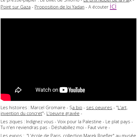
ici
Point sur Gaza
-
Proposition de loi Yadan
- A écouter
Les histoires : Marcel Gromaire - S
a bio
-
ses oeuvres
- "
L'art,
invention du concret
"-
L'oeuvre gravée
-
Les ziques : Indignez vous - Voix pour la Palestine - Le plat pays -
Tu n'en reviendras pas - Déshabillez moi - Faut vivre -
Les expos : "
L'école de Paris, collection Marek Roefler
" au musée