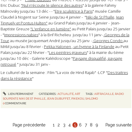
Eric Dubuc
"Nul n'écoute le silence des autres
" à la galerie Fahmy
Malnovsky jusqu'au 13 déc - - "
Etre sculptrice à Paris
" musée Camille
Claudel à Nogent sur Seine jusqu'au 4 janvier - "
Niki de St Phalle, Jean
Tinguely et Pontus Hulten"
au Grand Palais jusqu'au 4 janvier - Jean-
Baptiste Greuze
"L'enfance en lumière"
au Petit Palais jusqu'au 25 janvier
- "
Impressions nabies
" à la Bnf Richelieu jusqu'au 11 janv -
Georges de la
Tour
au musée Jacquemart André jusqu'au 25 janv -
Georges Condo
au
MAM jusqu'au 8 février -
Pekka Halonen , un hymne à la Finlande
au Petit
Palais jusqu'au 22 février - "
Les peintres graveurs
" à la mairie du 6ème
jusqu'au 10 déc - Galerie Kaléïdoscope "
Paysage disqualifié, paysage
retrouvé
" jusqu'au 31 janv -
Le culturel de la semaine : Film "La voix de Hind Rajab" -LCP "
Des traitres
dans la résistance
"
LIEN PERMANENT
CATÉGORIES :
ACTUALITÉ
,
ART
TAGS :
ARTRACAILLE
,
RADIO
SOUPENTE NIKI DE ST PHALLE
,
JEAN DUBUFFET
,
PIKEKOU
,
SHLOMO
0
COMMENTAIRE
Page précédente
1
2
3
4
5
6
7
8
9
Page suivante