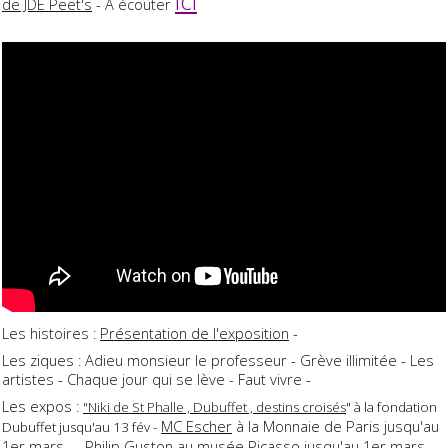
ici
de JDE Peet's
- A écouter
Les histoires :
Présentation de l'exposition
-
Les ziques : Adieu monsieur le professeur - Grève illimitée - Les
artistes - Chaque jour qui se lève - Faut vivre -
Les expos :
"Niki de St Phalle , Dubuffet , destins croisés
" à la fondation
MC Escher
à la Monnaie de Paris jusqu'au
Dubuffet jusqu'au 13 fév -
1er mars -
Philip Guston
au musée Picasso jusqu'au 1er mars -