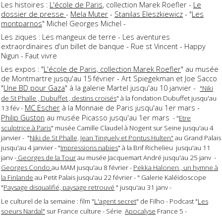
Les histoires :
L'école de Paris
, collection Marek Roefler -
Le
dossier de presse
-
Mela Muter
-
Stanilas Eleszkiewicz
- "
Les
montparnos
" Michel Georges Michel -
Les ziques : Les mangeux de terre - Les aventures
extraordinaires d'un billet de banque - Rue st Vincent - Happy
Nigun - Faut vivre
Les expos : "
L'école de Paris, collection Marek Roefler
" au musée
de Montmartre jusqu'au 15 février - Art Spiegekman et Joe Sacco
"
Une BD pour Gaza
" à la galerie Martel jusqu'au 10 janvier -
"Niki
de St Phalle , Dubuffet , destins croisés
" à la fondation Dubuffet jusqu'au
MC Escher
à la Monnaie de Paris jusqu'au 1er mars -
13 fév -
Philip Guston
au musée Picasso jusqu'au 1er mars
- "
Etre
sculptrice à Paris
" musée Camille Claudel à Nogent sur Seine jusqu'au 4
janvier - "
Niki de St Phalle, Jean Tinguely et Pontus Hulten"
au Grand Palais
jusqu'au 4 janvier - "
Impressions nabies
" à la Bnf Richelieu jusqu'au 11
janv -
Georges de la Tour
au musée Jacquemart André jusqu'au 25 janv -
Georges Condo
au MAM jusqu'au 8 février -
Pekka Halonen , un hymne à
la Finlande
au Petit Palais jusqu'au 22 février - " Galerie Kaléïdoscope
"
Paysage disqualifié, paysage retrouvé
" jusqu'au 31 janv -
Le culturel de la semaine : film "
L'agent secret
" de Filho - Podcast "
Les
soeurs Nardal"
sur France culture - Série
Apocalyse
France 5 -