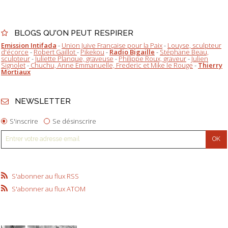
BLOGS QU'ON PEUT RESPIRER
Emission Intifada
-
Union Juive Française pour la Paix
-
Louyse, sculpteur
d'écorce
-
Robert Gaillot
-
Pikekou
-
Radio Bigaille
-
Stéphane Beau,
sculpteur
-
Juliette Planque, graveuse
-
Philippe Roux, graveur
-
Julien
Signolet
-
Chuchu, Anne Emmanuelle, Frederic et Mike le Rouge
-
Thierry
Mortiaux
NEWSLETTER
S'inscrire
Se désinscrire
S'abonner au flux RSS
S'abonner au flux ATOM