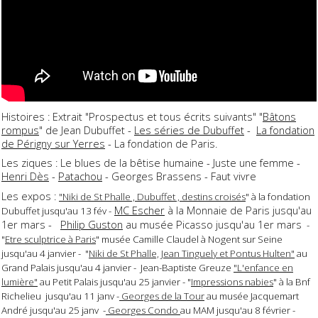
Histoires : Extrait "Prospectus et tous écrits suivants" "
Bâtons
rompus
" de Jean Dubuffet -
Les séries de Dubuffet
-
La fondation
de Périgny sur Yerres
- La fondation de Paris.
Les ziques : Le blues de la bêtise humaine - Juste une femme -
Henri Dès
-
Patachou
- Georges Brassens - Faut vivre
Les expos :
"Niki de St Phalle , Dubuffet , destins croisés
" à la fondation
MC Escher
à la Monnaie de Paris jusqu'au
Dubuffet jusqu'au 13 fév -
1er mars -
Philip Guston
au musée Picasso jusqu'au 1er mars
-
"
Etre sculptrice à Paris
" musée Camille Claudel à Nogent sur Seine
jusqu'au 4 janvier - "
Niki de St Phalle, Jean Tinguely et Pontus Hulten"
au
Grand Palais jusqu'au 4 janvier - Jean-Baptiste Greuze
"L'enfance en
lumière"
au Petit Palais jusqu'au 25 janvier - "
Impressions nabies
" à la Bnf
Richelieu jusqu'au 11 janv -
Georges de la Tour
au musée Jacquemart
André jusqu'au 25 janv -
Georges Condo
au MAM jusqu'au 8 février -