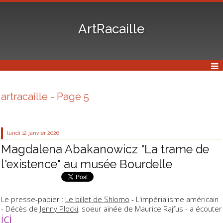
ArtRacaille
artracaille - Page 5
lundi 12
janvier 2026
Magdalena Abakanowicz "La trame de
l'existence" au musée Bourdelle
Le presse-papier :
Le billet de Shlomo
- L'impérialisme américain
- Décès de
Jenny Plocki
, soeur aïnée de Maurice Rajfus - a écouter
ici