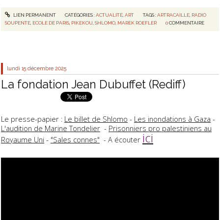
LIEN PERMANENT
CATÉGORIES :
ACTUALITÉ
,
ART
TAGS :
ARTRACAILLE
,
RADIO
SOUPENTE
,
ECOLE DE PARIS
,
PIKEKOU
,
SHLOMO
,
MAREK ROEFLER
0
COMMENTAIRE
lundi 15
décembre 2025
La fondation Jean Dubuffet (Rediff)
Le presse-papier :
Le billet de Shlomo
-
Les inondations à Gaza
-
L'audition de Marine Tondelier
-
Prisonniers pro palestiniens au
ici
Royaume Uni
-
"Sales connes"
- A écouter