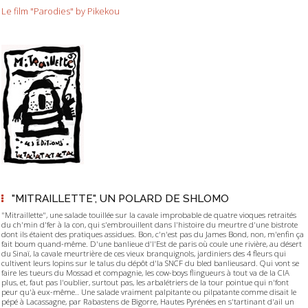
Le film "Parodies" by Pikekou
"MITRAILLETTE", UN POLARD DE SHLOMO
"Mitraillette", une salade touillée sur la cavale improbable de quatre vioques retraités
du ch'min d'fer à la con, qui s'embrouillent dans l'histoire du meurtre d'une bistrote
dont ils étaient des pratiques assidues. Bon, c'n'est pas du James Bond, non, m'enfin ça
fait boum quand-même. D'une banlieue d'l'Est de paris où coule une rivière, au désert
du Sinaï, la cavale meurtrière de ces vieux branquignols, jardiniers des 4 fleurs qui
cultivent leurs lopins sur le talus du dépôt d'la SNCF du bled banlieusard. Qui vont se
faire les tueurs du Mossad et compagnie, les cow-boys flingueurs à tout va de la CIA
plus, et, faut pas l'oublier, surtout pas, les arbalétriers de la tour pointue qui n'font
peur qu'à eux-même.. Une salade vraiment palpitante ou pilpatante comme disait le
pépé à Lacassagne, par Rabastens de Bigorre, Hautes Pyrénées en s'tartinant d'ail un