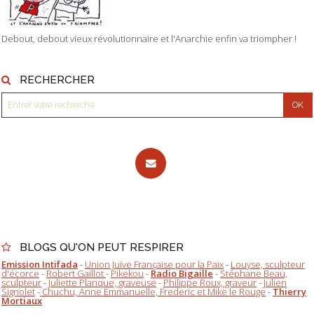
Debout, debout vieux révolutionnaire et l'Anarchie enfin va triompher !
RECHERCHER
BLOGS QU'ON PEUT RESPIRER
Emission Intifada
-
Union Juive Française pour la Paix
-
Louyse, sculpteur
d'écorce
-
Robert Gaillot
-
Pikekou
-
Radio Bigaille
-
Stéphane Beau,
sculpteur
-
Juliette Planque, graveuse
-
Philippe Roux, graveur
-
Julien
Signolet
-
Chuchu, Anne Emmanuelle, Frederic et Mike le Rouge
-
Thierry
Mortiaux