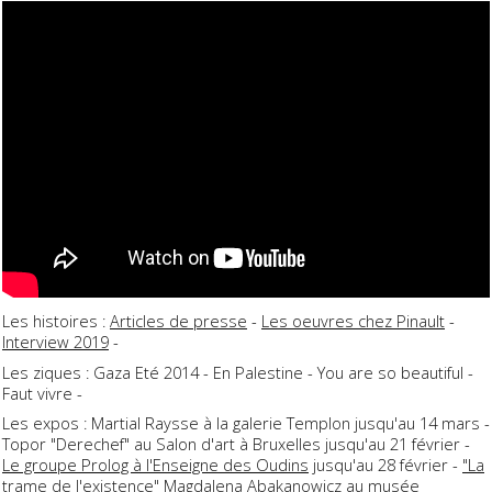
Les histoires :
Articles de presse
-
Les oeuvres chez Pinault
-
Interview 2019
-
Les ziques : Gaza Eté 2014 - En Palestine - You are so beautiful -
Faut vivre -
Les expos : Martial Raysse à la galerie Templon jusqu'au 14 mars -
Topor "Derechef" au Salon d'art à Bruxelles jusqu'au 21 février -
Le groupe Prolog à l'Enseigne des Oudins
jusqu'au 28 février -
"La
trame de l'existence" Magdalena Abakanowicz
au musée