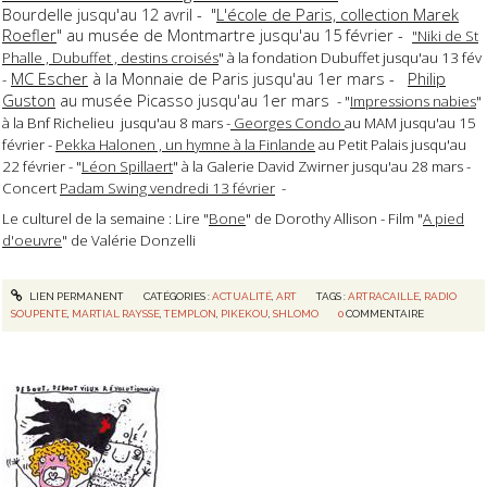
Bourdelle jusqu'au 12 avril - "
L'école de Paris, collection Marek
Roefler
" au musée de Montmartre jusqu'au 15 février -
"Niki de St
Phalle , Dubuffet , destins croisés
" à la fondation Dubuffet jusqu'au 13 fév
MC Escher
à la Monnaie de Paris jusqu'au 1er mars -
Philip
-
Guston
au musée Picasso jusqu'au 1er mars
- "
Impressions nabies
"
à la Bnf Richelieu jusqu'au 8 mars -
Georges Condo
au MAM jusqu'au 15
février -
Pekka Halonen , un hymne à la Finlande
au Petit Palais jusqu'au
22 février - "
Léon Spillaert
" à la Galerie David Zwirner jusqu'au 28 mars -
Concert
Padam Swing vendredi 13 février
-
Le culturel de la semaine : Lire "
Bone
" de Dorothy Allison - Film "
A pied
d'oeuvre
" de Valérie Donzelli
LIEN PERMANENT
CATÉGORIES :
ACTUALITÉ
,
ART
TAGS :
ARTRACAILLE
,
RADIO
SOUPENTE
,
MARTIAL RAYSSE
,
TEMPLON
,
PIKEKOU
,
SHLOMO
0
COMMENTAIRE