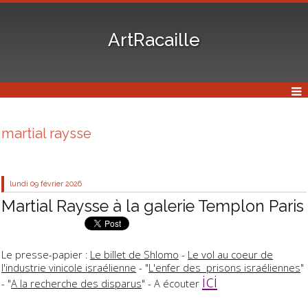
ArtRacaille
martial raysse
lundi 09
février 2026
Martial Raysse à la galerie Templon Paris
Le presse-papier :
Le billet de Shlomo
-
Le vol au coeur de
l'industrie vinicole israélienne
- "
L'enfer des prisons israéliennes
"
ici
- "
A la recherche des disparus
" - A écouter