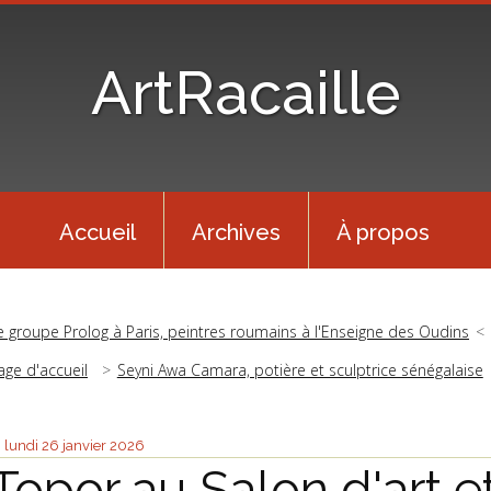
ArtRacaille
Accueil
Archives
À propos
e groupe Prolog à Paris, peintres roumains à l'Enseigne des Oudins
age d'accueil
Seyni Awa Camara, potière et sculptrice sénégalaise
lundi 26
janvier 2026
Topor au Salon d'art e