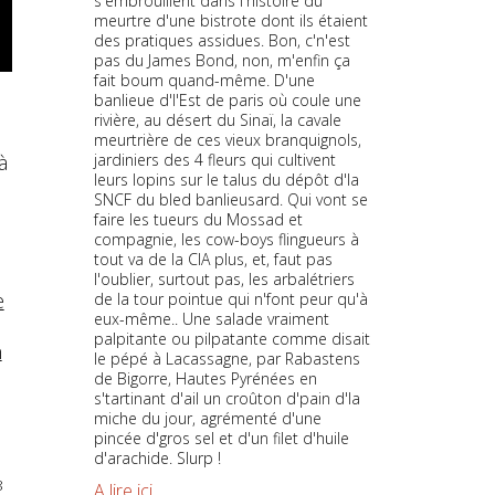
s'embrouillent dans l'histoire du
meurtre d'une bistrote dont ils étaient
des pratiques assidues. Bon, c'n'est
pas du James Bond, non, m'enfin ça
fait boum quand-même. D'une
banlieue d'l'Est de paris où coule une
rivière, au désert du Sinaï, la cavale
meurtrière de ces vieux branquignols,
jardiniers des 4 fleurs qui cultivent
à
leurs lopins sur le talus du dépôt d'la
SNCF du bled banlieusard. Qui vont se
faire les tueurs du Mossad et
compagnie, les cow-boys flingueurs à
tout va de la CIA plus, et, faut pas
l'oublier, surtout pas, les arbalétriers
e
de la tour pointue qui n'font peur qu'à
eux-même.. Une salade vraiment
palpitante ou pilpatante comme disait
n
le pépé à Lacassagne, par Rabastens
de Bigorre, Hautes Pyrénées en
s'tartinant d'ail un croûton d'pain d'la
miche du jour, agrémenté d'une
pincée d'gros sel et d'un filet d'huile
d'arachide. Slurp !
8
A lire ici