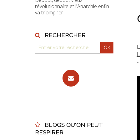
Debout, debout vieux
révolutionnaire et l'Anarchie enfin
va triompher !
RECHERCHER
L
L
-
BLOGS QU'ON PEUT
RESPIRER