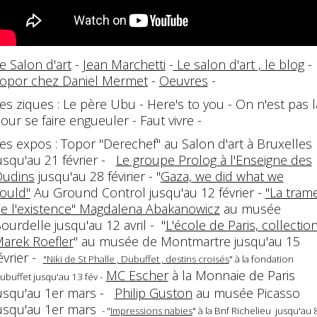
e Salon d'art
-
Jean Marchetti
-
Le salon d'art , le blog
-
opor chez Daniel Mermet
-
Oeuvres
-
es ziques : Le père Ubu - Here's to you - On n'est pas l
our se faire engueuler - Faut vivre -
es expos : Topor "Derechef" au Salon d'art à Bruxelles
usqu'au 21 février -
Le groupe Prolog à l'Enseigne des
udins
jusqu'au 28 févirier - "
Gaza, we did what we
ould"
Au Ground Control jusqu'au 12 février -
"La tram
e l'existence" Magdalena Abakanowicz
au musée
ourdelle jusqu'au 12 avril - "
L'école de Paris, collectio
arek Roefler
" au musée de Montmartre jusqu'au 15
évrier -
"Niki de St Phalle , Dubuffet , destins croisés
" à la fondation
MC Escher
à la Monnaie de Paris
ubuffet jusqu'au 13 fév -
usqu'au 1er mars -
Philip Guston
au musée Picasso
usqu'au 1er mars
- "
Impressions nabies
" à la Bnf Richelieu jusqu'au 