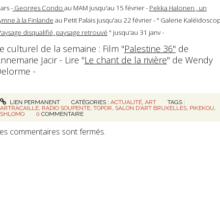
ars -
Georges Condo
au MAM jusqu'au 15 février -
Pekka Halonen , un
ymne à la Finlande
au Petit Palais jusqu'au 22 février - " Galerie Kaléïdosco
Paysage disqualifié, paysage retrouvé
" jusqu'au 31 janv -
e culturel de la semaine : Film "
Palestine 36"
de
nnemarie Jacir - Lire "
Le chant de la rivière
" de Wendy
elorme -
LIEN PERMANENT
CATÉGORIES :
ACTUALITÉ
,
ART
TAGS :
ARTRACAILLE
,
RADIO SOUPENTE
,
TOPOR
,
SALON D'ART BRUXELLES
,
PIKEKOU
,
SHLOMO
0
COMMENTAIRE
es commentaires sont fermés.