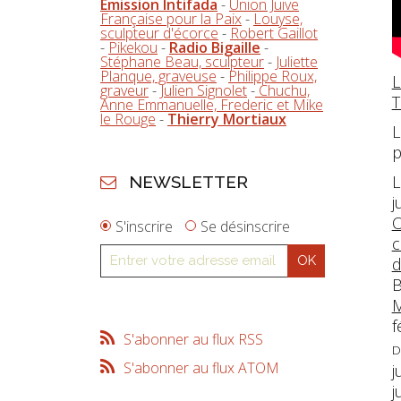
Emission Intifada
-
Union Juive
Française pour la Paix
-
Louyse,
sculpteur d'écorce
-
Robert Gaillot
-
Pikekou
-
Radio Bigaille
-
Stéphane Beau, sculpteur
-
Juliette
Planque, graveuse
-
Philippe Roux,
L
graveur
-
Julien Signolet
-
Chuchu,
T
Anne Emmanuelle, Frederic et Mike
le Rouge
-
Thierry Mortiaux
L
p
L
NEWSLETTER
j
O
S'inscrire
Se désinscrire
c
d
B
M
f
S'abonner au flux RSS
D
S'abonner au flux ATOM
j
j