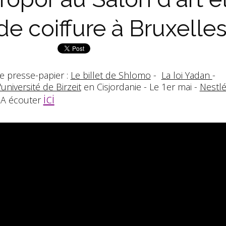
de coiffure à Bruxelle
e presse-papier :
Le billet de Shlomo
-
La loi Yadan
-
'université de Birzeit
en Cisjordanie - Le 1er mai -
Nestl
ici
 A écouter