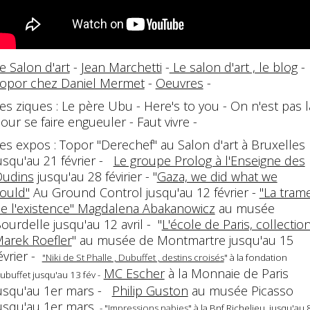
e Salon d'art
-
Jean Marchetti
-
Le salon d'art , le blog
-
opor chez Daniel Mermet
-
Oeuvres
-
es ziques : Le père Ubu - Here's to you - On n'est pas l
our se faire engueuler - Faut vivre -
es expos : Topor "Derechef" au Salon d'art à Bruxelles
usqu'au 21 février -
Le groupe Prolog à l'Enseigne des
udins
jusqu'au 28 févirier - "
Gaza, we did what we
ould"
Au Ground Control jusqu'au 12 février -
"La tram
e l'existence" Magdalena Abakanowicz
au musée
ourdelle jusqu'au 12 avril - "
L'école de Paris, collectio
arek Roefler
" au musée de Montmartre jusqu'au 15
évrier -
"Niki de St Phalle , Dubuffet , destins croisés
" à la fondation
MC Escher
à la Monnaie de Paris
ubuffet jusqu'au 13 fév -
usqu'au 1er mars -
Philip Guston
au musée Picasso
usqu'au 1er mars
- "
Impressions nabies
" à la Bnf Richelieu jusqu'au 