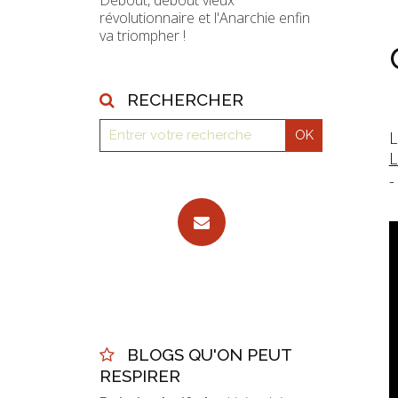
Debout, debout vieux
révolutionnaire et l'Anarchie enfin
va triompher !
RECHERCHER
L
L
-
BLOGS QU'ON PEUT
RESPIRER