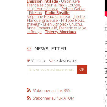
Emission Intifada
-
Union Juive
Française pour la Paix
-
Louyse,
sculpteur d'écorce
-
Robert Gaillot
-
Pikekou
-
Radio Bigaille
-
Stéphane Beau, sculpteur
-
Juliette
Planque, graveuse
-
Philippe Roux,
L
graveur
-
Julien Signolet
-
Chuchu,
Anne Emmanuelle, Frederic et Mike
T
le Rouge
-
Thierry Mortiaux
L
p
NEWSLETTER
L
j
S'inscrire
Se désinscrire
O
c
d
B
M
f
S'abonner au flux RSS
D
S'abonner au flux ATOM
j
j