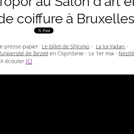
Topor au Salon d'art e
de coiffure à Bruxelle
e presse-papier :
Le billet de Shlomo
-
La loi Yadan
-
'université de Birzeit
en Cisjordanie - Le 1er mai -
Nestl
ici
 A écouter