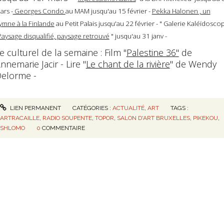
ars -
Georges Condo
au MAM jusqu'au 15 février -
Pekka Halonen , un
ymne à la Finlande
au Petit Palais jusqu'au 22 février - " Galerie Kaléïdosco
Paysage disqualifié, paysage retrouvé
" jusqu'au 31 janv -
e culturel de la semaine : Film "
Palestine 36"
de
nnemarie Jacir - Lire "
Le chant de la rivière
" de Wendy
elorme -
LIEN PERMANENT
CATÉGORIES :
ACTUALITÉ
,
ART
TAGS :
ARTRACAILLE
,
RADIO SOUPENTE
,
TOPOR
,
SALON D'ART BRUXELLES
,
PIKEKOU
,
SHLOMO
0
COMMENTAIRE