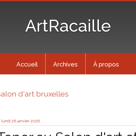
ArtRacaille
Accueil
Archives
À propos
salon d'art bruxelles
lundi 26
janvier 2026