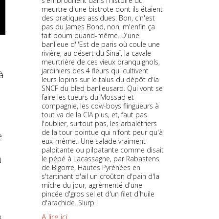
s'embrouillent dans l'histoire du
meurtre d'une bistrote dont ils étaient
des pratiques assidues. Bon, c'n'est
pas du James Bond, non, m'enfin ça
fait boum quand-même. D'une
banlieue d'l'Est de paris où coule une
rivière, au désert du Sinaï, la cavale
meurtrière de ces vieux branquignols,
jardiniers des 4 fleurs qui cultivent
à
leurs lopins sur le talus du dépôt d'la
SNCF du bled banlieusard. Qui vont se
faire les tueurs du Mossad et
compagnie, les cow-boys flingueurs à
tout va de la CIA plus, et, faut pas
l'oublier, surtout pas, les arbalétriers
de la tour pointue qui n'font peur qu'à
e
eux-même.. Une salade vraiment
palpitante ou pilpatante comme disait
n
le pépé à Lacassagne, par Rabastens
de Bigorre, Hautes Pyrénées en
s'tartinant d'ail un croûton d'pain d'la
miche du jour, agrémenté d'une
pincée d'gros sel et d'un filet d'huile
d'arachide. Slurp !
A lire ici
8