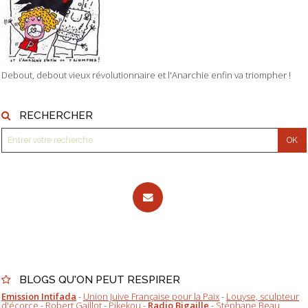
Debout, debout vieux révolutionnaire et l'Anarchie enfin va triompher !
RECHERCHER
BLOGS QU'ON PEUT RESPIRER
Emission Intifada
-
Union Juive Française pour la Paix
-
Louyse, sculpteur
d'écorce
-
Robert Gaillot
-
Pikekou
-
Radio Bigaille
-
Stéphane Beau,