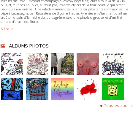
faire les tueurs du Mossad et compagnie, les cow-boys flingueurs à tout va de la CIA
plus, et, faut pas l'oublier, surtout pas, les arbalétriers de la tour pointue qui n'font
peur qu'à eux-même.. Une salade vraiment palpitante ou pilpatante comme disait le
pépé à Lacassagne, par Rabastens de Bigorre, Hautes Pyrénées en s'tartinant d'ail un
croûton d'pain d'la miche du jour, agrémenté d'une pincée d'gros sel et d'un filet
d'huile d'arachide. Slurp !
A lire ici
ALBUMS PHOTOS
Tous les albums