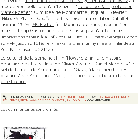
12 février -
"La trame de l'existence" Magdalena Abakanowicz
au
musée Bourdelle jusqu'au 12 avril - "
L'école de Paris, collection
Marek Roefler
" au musée de Montmartre jusqu'au 15 février -
"Niki de St Phalle , Dubuffet , destins croisés
" à la fondation Dubuffet
MC Escher
à la Monnaie de Paris jusqu'au 1er
jusqu'au 13 fév -
mars -
Philip Guston
au musée Picasso jusqu'au 1er mars
-
"
Impressions nabies
" à la Bnf Richelieu jusqu'au 8 mars -
Georges Condo
au MAM jusqu'au 15 février -
Pekka Halonen , un hymne à la Finlande
au
Petit Palais jusqu'au 22 février -
Le culturel de la semaine : Film "
Howard Zinn, une histoire
populaire des Etats Unis
" de Olivier Azam et Daniel Mermet - "
Le
sel de la mer
" de Annemarie Jacir - "
Gaza, à la recherche des
disparus
" sur Arte - Lire : "
Noir, c'est noir, les corbeaux dans l'art
et le foklore
"
LIEN PERMANENT
CATÉGORIES :
ACTUALITÉ
,
ART
TAGS :
ARTRACAILLE
,
RADIO
SOUPENTE
,
SEYNI AWA CAMARA
,
PIKEKOU
,
SHLOMO
0
COMMENTAIRE
Les commentaires sont fermés.