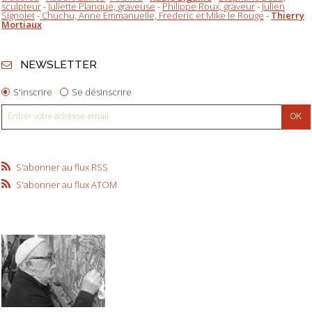
sculpteur
-
Juliette Planque, graveuse
-
Philippe Roux, graveur
-
Julien
Signolet
-
Chuchu, Anne Emmanuelle, Frederic et Mike le Rouge
-
Thierry
Mortiaux
NEWSLETTER
S'inscrire
Se désinscrire
S'abonner au flux RSS
S'abonner au flux ATOM