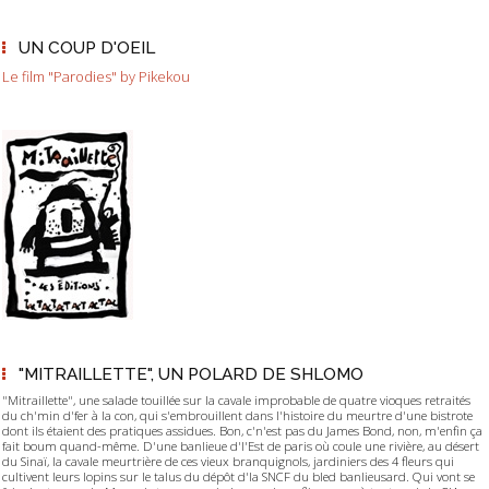
UN COUP D'OEIL
Le film "Parodies" by Pikekou
"MITRAILLETTE", UN POLARD DE SHLOMO
"Mitraillette", une salade touillée sur la cavale improbable de quatre vioques retraités
du ch'min d'fer à la con, qui s'embrouillent dans l'histoire du meurtre d'une bistrote
dont ils étaient des pratiques assidues. Bon, c'n'est pas du James Bond, non, m'enfin ça
fait boum quand-même. D'une banlieue d'l'Est de paris où coule une rivière, au désert
du Sinaï, la cavale meurtrière de ces vieux branquignols, jardiniers des 4 fleurs qui
cultivent leurs lopins sur le talus du dépôt d'la SNCF du bled banlieusard. Qui vont se