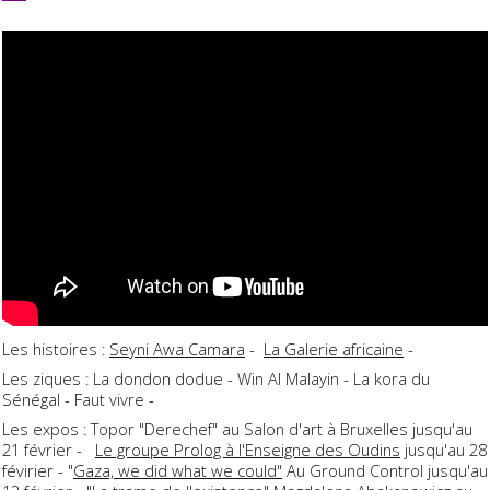
Les histoires :
Seyni Awa Camara
-
La Galerie africaine
-
Les ziques : La dondon dodue - Win Al Malayin - La kora du
Sénégal - Faut vivre -
Les expos : Topor "Derechef" au Salon d'art à Bruxelles jusqu'au
21 février -
Le groupe Prolog à l'Enseigne des Oudins
jusqu'au 28
févirier - "
Gaza, we did what we could"
Au Ground Control jusqu'au