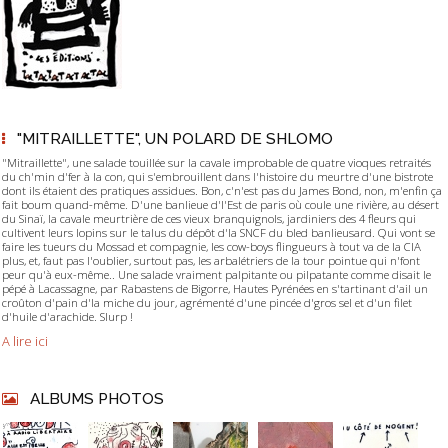
"MITRAILLETTE", UN POLARD DE SHLOMO
"Mitraillette", une salade touillée sur la cavale improbable de quatre vioques retraités
du ch'min d'fer à la con, qui s'embrouillent dans l'histoire du meurtre d'une bistrote
dont ils étaient des pratiques assidues. Bon, c'n'est pas du James Bond, non, m'enfin ça
fait boum quand-même. D'une banlieue d'l'Est de paris où coule une rivière, au désert
du Sinaï, la cavale meurtrière de ces vieux branquignols, jardiniers des 4 fleurs qui
cultivent leurs lopins sur le talus du dépôt d'la SNCF du bled banlieusard. Qui vont se
faire les tueurs du Mossad et compagnie, les cow-boys flingueurs à tout va de la CIA
plus, et, faut pas l'oublier, surtout pas, les arbalétriers de la tour pointue qui n'font
peur qu'à eux-même.. Une salade vraiment palpitante ou pilpatante comme disait le
pépé à Lacassagne, par Rabastens de Bigorre, Hautes Pyrénées en s'tartinant d'ail un
croûton d'pain d'la miche du jour, agrémenté d'une pincée d'gros sel et d'un filet
d'huile d'arachide. Slurp !
A lire ici
ALBUMS PHOTOS