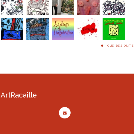
Tous les albums
ArtRacaille