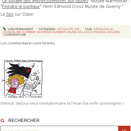
"
Un voyage des impressionnistes aux fauves
" Musée Marmottan -
"
Peindre le bonheur
" Henri Edmond Cross Musée de Giverny "
Le
film
sur Odon
LIEN PERMANENT
CATÉGORIES :
ACTUALITÉ
,
ART
TAGS :
ARTRACAILLE
,
JACQUELINE HUMBERT
,
RAYMOND HUMBERT
,
MUSEE DE LADUZ
,
PIKEKOU
,
SHLOMO
0
COMMENTAIRE
Les commentaires sont fermés.
Debout, debout vieux révolutionnaire et l'Anarchie enfin va triompher !
RECHERCHER