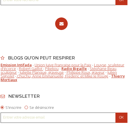
BLOGS QU'ON PEUT RESPIRER
Emission Intifada
-
Union Juive Française pour la Paix
-
Louyse, sculpteur
d'écorce
-
Robert Gaillot
-
Pikekou
-
Radio Bigaille
-
Stéphane Beau,
sculpteur
-
Juliette Planque, graveuse
-
Philippe Roux, graveur
-
Julien
Signolet
-
Chuchu, Anne Emmanuelle, Frederic et Mike le Rouge
-
Thierry
Mortiaux
NEWSLETTER
S'inscrire
Se désinscrire