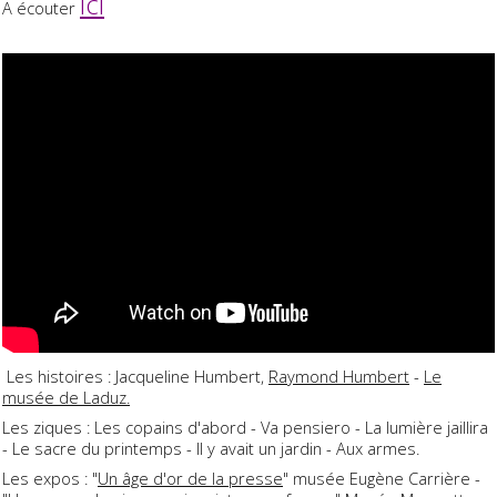
ici
A écouter
Les histoires : Jacqueline Humbert,
Raymond Humbert
-
Le
musée de Laduz.
Les ziques : Les copains d'abord - Va pensiero - La lumière jaillira
- Le sacre du printemps - Il y avait un jardin - Aux armes.
Les expos : "
Un âge d'or de la presse
" musée Eugène Carrière -