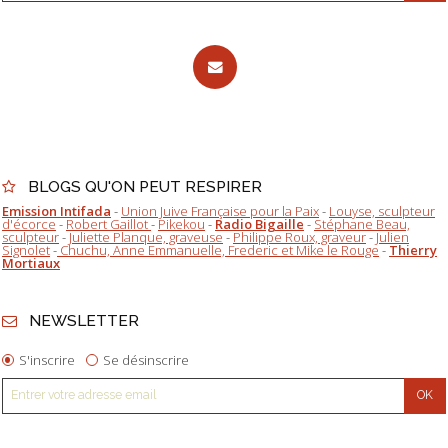
BLOGS QU'ON PEUT RESPIRER
Emission Intifada
-
Union Juive Française pour la Paix
-
Louyse, sculpteur
d'écorce
-
Robert Gaillot
-
Pikekou
-
Radio Bigaille
-
Stéphane Beau,
sculpteur
-
Juliette Planque, graveuse
-
Philippe Roux, graveur
-
Julien
Signolet
-
Chuchu, Anne Emmanuelle, Frederic et Mike le Rouge
-
Thierry
Mortiaux
NEWSLETTER
S'inscrire
Se désinscrire