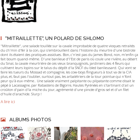
"MITRAILLETTE", UN POLARD DE SHLOMO
"Mitraillette", une salade touillée sur la cavale improbable de quatre vioques retraités
du ch'min d'fer à la con, qui s'embrouillent dans l'histoire du meurtre d'une bistrote
dont ils étaient des pratiques assidues. Bon, c'n'est pas du James Bond, non, m'enfin ça
fait boum quand-même. D'une banlieue d'l'Est de paris où coule une rivière, au désert
du Sinaï, la cavale meurtrière de ces vieux branquignols, jardiniers des 4 fleurs qui
cultivent leurs lopins sur le talus du dépôt d'la SNCF du bled banlieusard. Qui vont se
faire les tueurs du Mossad et compagnie, les cow-boys flingueurs à tout va de la CIA
plus, et, faut pas l'oublier, surtout pas, les arbalétriers de la tour pointue qui n'font
peur qu'à eux-même.. Une salade vraiment palpitante ou pilpatante comme disait le
pépé à Lacassagne, par Rabastens de Bigorre, Hautes Pyrénées en s'tartinant d'ail un
croûton d'pain d'la miche du jour, agrémenté d'une pincée d'gros sel et d'un filet
d'huile d'arachide. Slurp !
A lire ici
ALBUMS PHOTOS