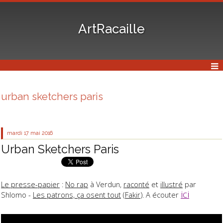
ArtRacaille
urban sketchers paris
mardi 17
mai 2016
Urban Sketchers Paris
Le presse-papier
:
No rap
à Verdun,
raconté
et
illustré
par
ici
Shlomo -
Les patrons, ça osent tout
(
Fakir
). A écouter