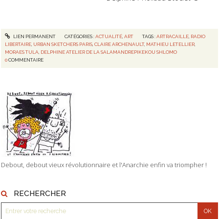
LIEN PERMANENT
CATÉGORIES :
ACTUALITÉ
,
ART
TAGS :
ARTRACAILLE
,
RADIO
LIBERTAIRE
,
URBAN SKETCHERS PARIS
,
CLAIRE ARCHENAULT
,
MATHIEU LETELLIER
,
MORAES TULA
,
DELPHINE ATELIER DE LA SALAMANDREPIKEKOU SHLOMO
0
COMMENTAIRE
Debout, debout vieux révolutionnaire et l'Anarchie enfin va triompher !
RECHERCHER