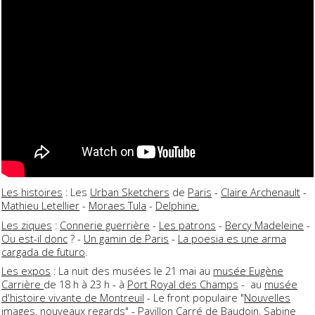
Les histoires
: Les
Urban Sketchers
de
Paris
-
Claire Archenault
-
Mathieu Letellier
-
Moraes Tula
-
Delphine.
Les ziques
:
Connerie guerrière
-
Les patrons
-
Bercy Madeleine
-
Ou est-il donc
? -
Un gamin de Paris
-
La poesia es une arma
cargada de futuro
.
Les expos
: La nuit des musées le 21 mai au
musée Eugène
Carrière
de 18 h à 23 h - à
Port Royal des Champs
- au
musée
d'histoire vivante de Montreuil
- Le front populaire "
Nouvelles
images, nouveaux regards
" -
Pavillon Carré de Baudoin
, Sabine