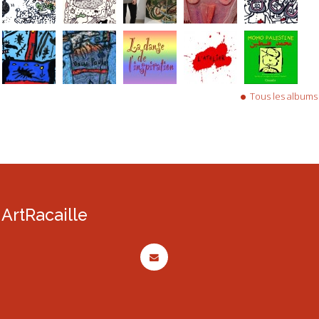
Tous les albums
ArtRacaille