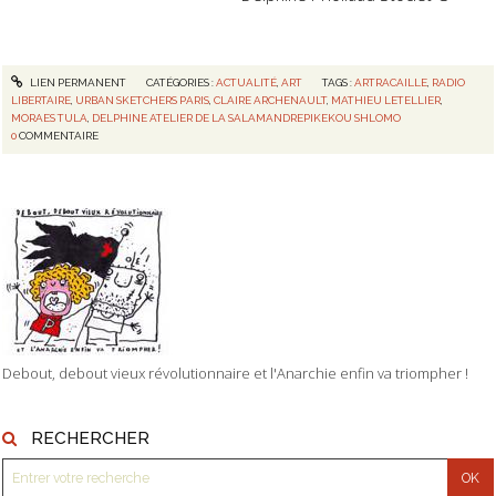
LIEN PERMANENT
CATÉGORIES :
ACTUALITÉ
,
ART
TAGS :
ARTRACAILLE
,
RADIO
LIBERTAIRE
,
URBAN SKETCHERS PARIS
,
CLAIRE ARCHENAULT
,
MATHIEU LETELLIER
,
MORAES TULA
,
DELPHINE ATELIER DE LA SALAMANDREPIKEKOU SHLOMO
0
COMMENTAIRE
Debout, debout vieux révolutionnaire et l'Anarchie enfin va triompher !
RECHERCHER