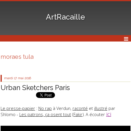
ArtRacaille
moraes tula
mardi 17
mai 2016
Urban Sketchers Paris
Le presse-papier
:
No rap
à Verdun,
raconté
et
illustré
par
ici
Shlomo -
Les patrons, ça osent tout
(
Fakir
). A écouter