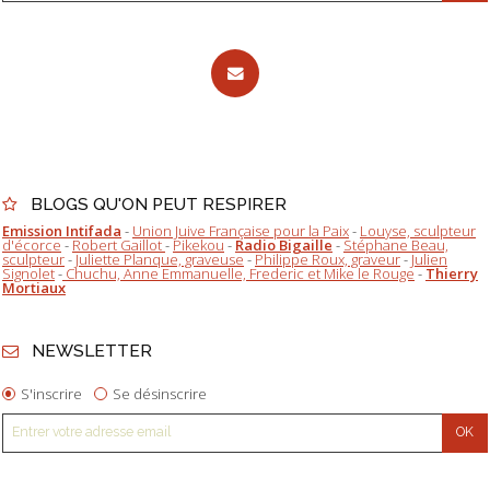
BLOGS QU'ON PEUT RESPIRER
Emission Intifada
-
Union Juive Française pour la Paix
-
Louyse, sculpteur
d'écorce
-
Robert Gaillot
-
Pikekou
-
Radio Bigaille
-
Stéphane Beau,
sculpteur
-
Juliette Planque, graveuse
-
Philippe Roux, graveur
-
Julien
Signolet
-
Chuchu, Anne Emmanuelle, Frederic et Mike le Rouge
-
Thierry
Mortiaux
NEWSLETTER
S'inscrire
Se désinscrire