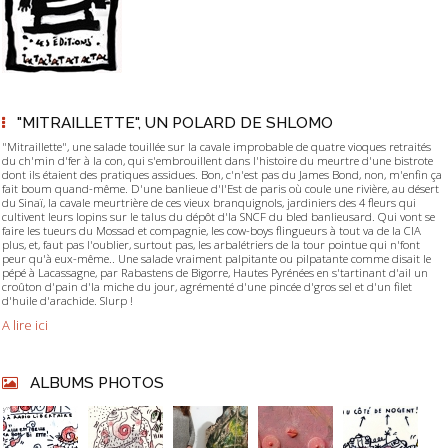
"MITRAILLETTE", UN POLARD DE SHLOMO
"Mitraillette", une salade touillée sur la cavale improbable de quatre vioques retraités
du ch'min d'fer à la con, qui s'embrouillent dans l'histoire du meurtre d'une bistrote
dont ils étaient des pratiques assidues. Bon, c'n'est pas du James Bond, non, m'enfin ça
fait boum quand-même. D'une banlieue d'l'Est de paris où coule une rivière, au désert
du Sinaï, la cavale meurtrière de ces vieux branquignols, jardiniers des 4 fleurs qui
cultivent leurs lopins sur le talus du dépôt d'la SNCF du bled banlieusard. Qui vont se
faire les tueurs du Mossad et compagnie, les cow-boys flingueurs à tout va de la CIA
plus, et, faut pas l'oublier, surtout pas, les arbalétriers de la tour pointue qui n'font
peur qu'à eux-même.. Une salade vraiment palpitante ou pilpatante comme disait le
pépé à Lacassagne, par Rabastens de Bigorre, Hautes Pyrénées en s'tartinant d'ail un
croûton d'pain d'la miche du jour, agrémenté d'une pincée d'gros sel et d'un filet
d'huile d'arachide. Slurp !
A lire ici
ALBUMS PHOTOS