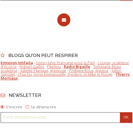
BLOGS QU'ON PEUT RESPIRER
Emission Intifada
-
Union Juive Française pour la Paix
-
Louyse, sculpteur
d'écorce
-
Robert Gaillot
-
Pikekou
-
Radio Bigaille
-
Stéphane Beau,
sculpteur
-
Juliette Planque, graveuse
-
Philippe Roux, graveur
-
Julien
Signolet
-
Chuchu, Anne Emmanuelle, Frederic et Mike le Rouge
-
Thierry
Mortiaux
NEWSLETTER
S'inscrire
Se désinscrire