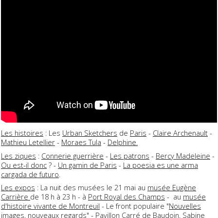
Les histoires
: Les
Urban Sketchers
de
Paris
-
Claire Archenault
-
Mathieu Letellier
-
Moraes Tula
-
Delphine.
Les ziques
:
Connerie guerrière
-
Les patrons
-
Bercy Madeleine
-
Ou est-il donc
? -
Un gamin de Paris
-
La poesia es une arma
cargada de futuro
.
Les expos
: La nuit des musées le 21 mai au
musée Eugène
Carrière
de 18 h à 23 h - à
Port Royal des Champs
- au
musée
d'histoire vivante de Montreuil
- Le front populaire "
Nouvelles
images, nouveaux regards
" -
Pavillon Carré de Baudoin
, Sabine