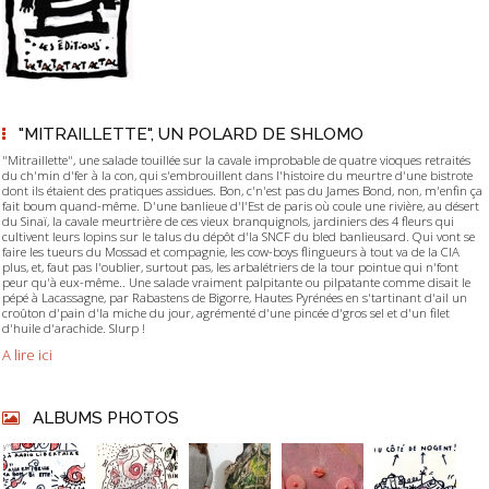
"MITRAILLETTE", UN POLARD DE SHLOMO
"Mitraillette", une salade touillée sur la cavale improbable de quatre vioques retraités
du ch'min d'fer à la con, qui s'embrouillent dans l'histoire du meurtre d'une bistrote
dont ils étaient des pratiques assidues. Bon, c'n'est pas du James Bond, non, m'enfin ça
fait boum quand-même. D'une banlieue d'l'Est de paris où coule une rivière, au désert
du Sinaï, la cavale meurtrière de ces vieux branquignols, jardiniers des 4 fleurs qui
cultivent leurs lopins sur le talus du dépôt d'la SNCF du bled banlieusard. Qui vont se
faire les tueurs du Mossad et compagnie, les cow-boys flingueurs à tout va de la CIA
plus, et, faut pas l'oublier, surtout pas, les arbalétriers de la tour pointue qui n'font
peur qu'à eux-même.. Une salade vraiment palpitante ou pilpatante comme disait le
pépé à Lacassagne, par Rabastens de Bigorre, Hautes Pyrénées en s'tartinant d'ail un
croûton d'pain d'la miche du jour, agrémenté d'une pincée d'gros sel et d'un filet
d'huile d'arachide. Slurp !
A lire ici
ALBUMS PHOTOS