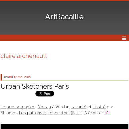
ArtRacaille
claire archenault
mardi 17
mai 2016
Urban Sketchers Paris
Le presse-papier
:
No rap
à Verdun,
raconté
et
illustré
par
ici
Shlomo -
Les patrons, ça osent tout
(
Fakir
). A écouter