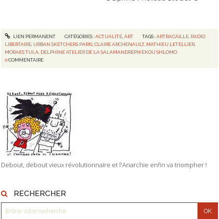
LIEN PERMANENT
CATÉGORIES :
ACTUALITÉ
,
ART
TAGS :
ARTRACAILLE
,
RADIO
LIBERTAIRE
,
URBAN SKETCHERS PARIS
,
CLAIRE ARCHENAULT
,
MATHIEU LETELLIER
,
MORAES TULA
,
DELPHINE ATELIER DE LA SALAMANDREPIKEKOU SHLOMO
0
COMMENTAIRE
Debout, debout vieux révolutionnaire et l'Anarchie enfin va triompher !
RECHERCHER