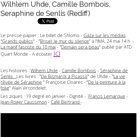
Wilhlem Uhde, Camille Bombois,
Seraphine de Senlis (Rediff)
Le presse-papier : Le billet de Shlomo -
Gaza sur les médias
"Grands publics
" - "
Briser le mur du silence
" à l'IMA, 24 mai 14 h -
La manif fasciste du 10 mai
- "
Demain sera beau
" publié par ATD
ici
Quart Monde - A écouter
Les histoires :
Wilhem Uhde
-
Camille Bombois
-
Séraphine de
Senlis
Les livres : "
De Bismarck à Picasso
" de Uhde - "
La vie
rêvée de Séraphine
" Françoise Cloarec - "
De la peinture à la
folie
" Alain Vircondelet.
Les ziques : 19 degré en janvier - Dignité -
Francis Lemarque
-
Jean-Roger Caussimon
-
Café Bertrand
-