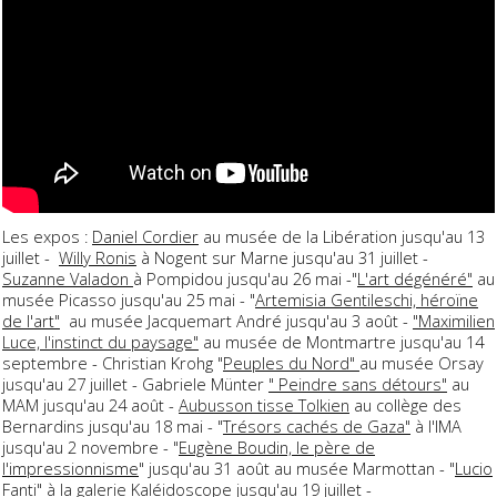
Les expos :
Daniel Cordier
au musée de la Libération jusqu'au 13
juillet -
Willy Ronis
à Nogent sur Marne jusqu'au 31 juillet -
Suzanne Valadon
à Pompidou jusqu'au 26 mai -"
L'art dégénéré"
au
musée Picasso jusqu'au 25 mai - "
Artemisia Gentileschi, héroïne
de l'art"
au musée Jacquemart André jusqu'au 3 août -
"Maximilien
Luce, l'instinct du paysage"
au musée de Montmartre jusqu'au 14
septembre - Christian Krohg "
Peuples du Nord"
au musée Orsay
jusqu'au 27 juillet - Gabriele Münter
" Peindre sans détours"
au
MAM jusqu'au 24 août -
Aubusson tisse Tolkien
au collège des
Bernardins jusqu'au 18 mai - "
Trésors cachés de Gaza"
à l'IMA
jusqu'au 2 novembre - "
Eugène Boudin, le père de
l'impressionnisme
" jusqu'au 31 août au musée Marmottan - "
Lucio
Fanti
" à la galerie Kaléidoscope jusqu'au 19 juillet -