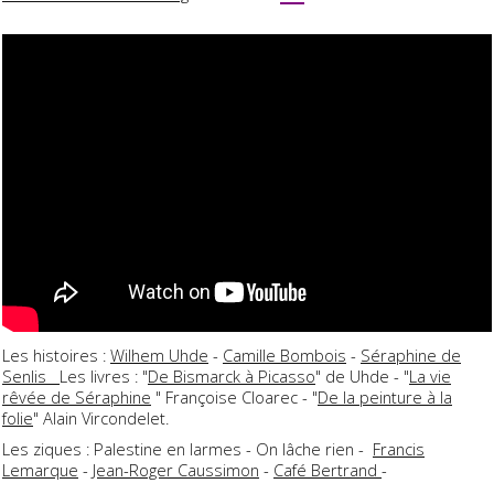
Les histoires :
Wilhem Uhde
-
Camille Bombois
-
Séraphine de
Senlis
Les livres : "
De Bismarck à Picasso
" de Uhde - "
La vie
rêvée de Séraphine
" Françoise Cloarec - "
De la peinture à la
folie
" Alain Vircondelet.
Les ziques : Palestine en larmes - On lâche rien -
Francis
Lemarque
-
Jean-Roger Caussimon
-
Café Bertrand
-