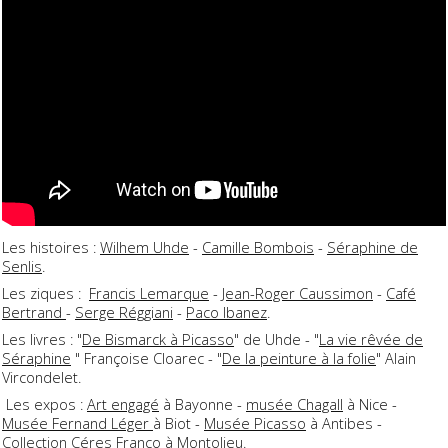
Les histoires :
Wilhem Uhde
-
Camille Bombois
-
Séraphine de
Senlis
.
Les ziques :
Francis Lemarque
-
Jean-Roger Caussimon
-
Café
Bertrand
-
Serge Réggiani
-
Paco Ibanez
.
Les livres : "
De Bismarck à Picasso
" de Uhde - "
La vie rêvée de
Séraphine
" Françoise Cloarec - "
De la peinture à la folie
" Alain
Vircondelet.
Les expos :
Art engagé
à Bayonne -
musée Chagall
à Nice -
Musée Fernand Léger
à Biot -
Musée Picasso
à Antibes -
Collection Céres Franco
à Montolieu.