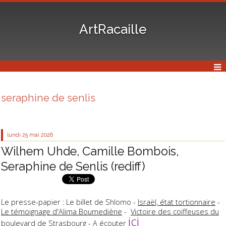
ArtRacaille
seraphine de senlis
lundi 25
mai 2026
Wilhem Uhde, Camille Bombois,
Seraphine de Senlis (rediff)
Le presse-papier : Le billet de Shlomo -
Israël, état tortionnaire
-
Le témoignage d'Alima Boumediène
-
Victoire des coiffeuses du
ici
boulevard de Strasbourg
- A écouter