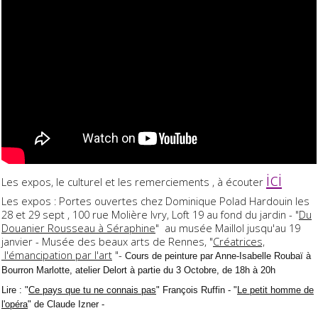
ici
Les expos, le culturel et les remerciements , à écouter
Les expos : Portes ouvertes chez Dominique Polad Hardouin les
28 et 29 sept , 100 rue Molière Ivry, Loft 19 au fond du jardin - "
Du
Douanier Rousseau à Séraphine
" au musée Maillol jusqu'au 19
janvier - Musée des beaux arts de Rennes, "
Créatrices,
l'émancipation par l'art
"-
Cours de peinture par Anne-Isabelle Roubaï à
Bourron Marlotte, atelier Delort à partie du 3 Octobre, de 18h à 20h
Lire : "
Ce pays que tu ne connais pas
" François Ruffin - "
Le petit homme de
l'opéra
" de Claude Izner -