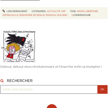
LIEN PERMANENT
CATÉGORIES :
ACTUALITÉ
,
ART
TAGS :
RADIO LIBERTAIRE
,
ARTRACAILLE
,
SÉRAPHINE DE SENLIS
,
PIKEKOU
,
SHLOMO
0
COMMENTAIRE
Debout, debout vieux révolutionnaire et l'Anarchie enfin va triompher !
RECHERCHER