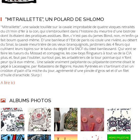
"MITRAILLETTE", UN POLARD DE SHLOMO
"Mitraillette", une salade touillée sur la cavale improbable de quatre vioques retraités
du ch'min d'fer à la con, qui s'embrouillent dans l'histoire du meurtre d'une bistrote
dont ils étaient des pratiques assidues. Bon, c'n'est pas du James Bond, non, m'enfin ça
fait boum quand-même. D'une banlieue d'l'Est de paris où coule une rivière, au désert
du Sinaï, la cavale meurtrière de ces vieux branquignols, jardiniers des 4 fleurs qui
cultivent leurs lopins sur le talus du dépôt d'la SNCF du bled banlieusard. Qui vont se
faire les tueurs du Mossad et compagnie, les cow-boys flingueurs à tout va de la CIA
plus, et, faut pas l'oublier, surtout pas, les arbalétriers de la tour pointue qui n'font
peur qu'à eux-même.. Une salade vraiment palpitante ou pilpatante comme disait le
pépé à Lacassagne, par Rabastens de Bigorre, Hautes Pyrénées en s'tartinant d'ail un
croûton d'pain d'la miche du jour, agrémenté d'une pincée d'gros sel et d'un filet
d'huile d'arachide. Slurp !
A lire ici
ALBUMS PHOTOS