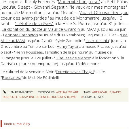
Les expos : Karoly Ferenczy "
Modernité hongroise"
au Petit Palais
jusqu'au 5 sept - Giovanni Segantini
"Je veux voir mes montagnes"
au musée Marmottan jusqu'au 16 août - "
Ada et Otto van Rees, au
coeur des avant-gardes
"au musée de Montmartre jusqu'au 13
sept
"L'étoffe des rêves"
à la Halle St Pierre jusqu'au 31 juillet -
-
La donation du docteur Maurice Girardin
au MAM jusqu'au 28 juin
-
L
eonora Carrington
au musée du Luxembourg jusqu'au 19 juillet - "
Lee
Miller au MAM
jusqu'au 2 août - Sylvie Zampolini "
Insectomania
" jusqu'au
2 novembre au Temple sur Lot -
Henry Taylor
au musée Picasso jusqu'au
6 sept - "
Henri Rousseau, l'ambition de la peinture"
au musée de
l'Orangerie jusqu'au 20 juillet - "
Diseuses de silence
" à la fondation Villa
Datris (sculpture contemporaine) jusqu'au 13 décembre -
Le culturel de la semaine : Voir "
Entretien avec Chagall
" - Lire
"
Boccanera
"de Michèle Pédinielli -
LIEN PERMANENT
CATÉGORIES :
ACTUALITÉ
,
ART
TAGS :
ARTRACAILLE
,
RADIO
SOUPENTE
,
SERAPHINE DE SENLIS
,
PIKEKOU
,
SHLOMO
0
COMMENTAIRE
lundi 12
mai 2025