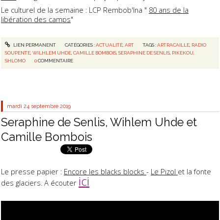
Le culturel de la semaine : LCP Rembob'Ina "
80 ans de la
libération des camps
"
LIEN PERMANENT
CATÉGORIES :
ACTUALITÉ
,
ART
TAGS :
ARTRACAILLE
,
RADIO
SOUPENTE
,
WILHLEM UHDE
,
CAMILLE BOMBOIS
,
SERAPHINE DE SENLIS
,
PIKEKOU
,
SHLOMO
0
COMMENTAIRE
mardi 24
septembre 2019
Seraphine de Senlis, Wihlem Uhde et
Camille Bombois
Le presse papier :
Encore les blacks blocks
-
Le Pizol
et la fonte
ici
des glaciers. A écouter