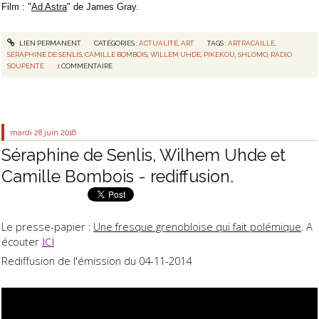
Film : "
Ad Astra
" de James Gray.
LIEN PERMANENT
CATÉGORIES :
ACTUALITÉ
,
ART
TAGS :
ARTRACAILLE
,
SÉRAPHINE DE SENLIS
,
CAMILLE BOMBOIS
,
WILLEM UHDE
,
PIKEKOU
,
SHLOMO
,
RADIO
SOUPENTE
1
COMMENTAIRE
mardi 28
juin 2016
Séraphine de Senlis, Wilhem Uhde et
Camille Bombois - rediffusion.
Le presse-papier :
Une fresque grenobloise qui fait polémique
. A
ici
écouter
Rediffusion de l'émission du 04-11-2014