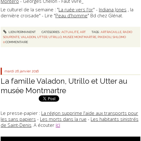
Montéro
- Georges Chelon - Faut vivre_
Le culturel de la semaine : "
La ruée vers l'or
" -
Indiana Jones
, la
dernière croisade" - Lire "
Peau d'homme
" Bd chez Glénat.
LIEN PERMANENT
CATÉGORIES :
ACTUALITÉ
,
ART
TAGS :
ARTRACAILLE
,
RADIO
SOUPENTE
,
VALADON
,
UTTER
,
UTRILLO
,
MUSÉE MONTMARTRE
,
PIKEKOU
,
SHLOMO
0
COMMENTAIRE
mardi 26
janvier 2016
La famille Valadon, Utrillo et Utter au
musée Montmartre
Le presse-papier :
La région supprime l'aide aux transports pour
les sans papiers
-
Les morts dans la rue
-
Les habitants sinistrés
ici
de Saint-Denis
. A écouter