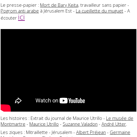
Le presse-papier :
Mort de Bary Keita,
travailleur sans papier -
Pogrom anti arabe
à Jérusalem Est -
La cueillette du muguet
- A
ici
écouter
Les histoires : Extrait du journal de Maurice Utrillo -
Le musée de
Montmartre
-
Maurice Utrillo
-
Suzanne Valadon
-
André Utter
.
Les ziques : Mitraillette - Jérusalem -
Albert Préjean
-
Germaine