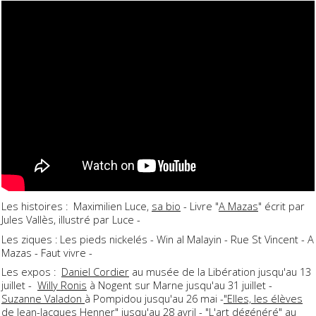
Les histoires : Maximilien Luce,
sa bio
- Livre "
A Mazas
" écrit par
Jules Vallès, illustré par Luce -
Les ziques : Les pieds nickelés - Win al Malayin - Rue St Vincent - A
Mazas - Faut vivre -
Les expos :
Daniel Cordier
au musée de la Libération jusqu'au 13
juillet -
Willy Ronis
à Nogent sur Marne jusqu'au 31 juillet -
Suzanne Valadon
à Pompidou jusqu'au 26 mai -
"Elles, les élèves
de Jean-Jacques Henner
" jusqu'au 28 avril - "
L'art dégénéré"
au