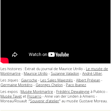
Les histoires : Extrait du journal de Maurice Utrillo -
Le musée de
Montmartre
-
Maurice Utrillo
-
Suzanne Valadon
-
André Utter
.
Les ziques :
Gavroche
-
Les Sales Majestés
-
Albert Préjean
-
Germaine Montéro
-
Georges Chelon
-
Paco Ibanez
.
Les expos :
Musée Montmartre
-
Frédéric Dewaleyne
à Publico -
Musée Tavet
et
Pissarro
- Anne van der Linden à Amiens -
Moreau/Rouault :"
Souvenir d'atelier
" au musée Gustave Moreau.