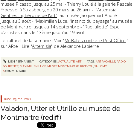
musée Picasso jusqu'au 25 mai - Thierry Loulé à la galerie
Pascale
Froessel
à Strasbourg du 20 mars au 26 avril - "
Artemisia
Gentileschi, héroïne de l'art"
au musée Jacquemart André
jusqu'au 3 août -
"Maximilien Luce, l'instinct du paysage"
au musée
de Montmartre jusqu'au 14 septembre - "
Rue Juliette
" Expo
d'artistes dans le 13ème jusqu'au 19 avril -
Le culturel de la semaine : Voir "
Mr Bates contre le Post Office
"
sur ARte - Lire "
Artemisia
" de Alexandre Lapierre -
LIEN PERMANENT
CATÉGORIES :
ACTUALITÉ
,
ART
TAGS :
ARTRACAILLE
,
RADIO
SOUPENTE
,
MAXIMILIEN LUCE
,
MUSÉE MONTMARTRE
,
PIKEKOU
,
SHLOMO
0
COMMENTAIRE
lundi 03
mai 2021
Valadon, Utter et Utrillo au musée de
Montmartre (rediff)