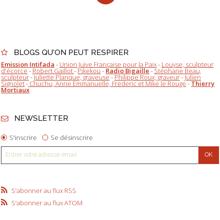
BLOGS QU'ON PEUT RESPIRER
Emission Intifada
-
Union Juive Française pour la Paix
-
Louyse, sculpteur
d'écorce
-
Robert Gaillot
-
Pikekou
-
Radio Bigaille
-
Stéphane Beau,
sculpteur
-
Juliette Planque, graveuse
-
Philippe Roux, graveur
-
Julien
Signolet
-
Chuchu, Anne Emmanuelle, Frederic et Mike le Rouge
-
Thierry
Mortiaux
NEWSLETTER
S'inscrire
Se désinscrire
S'abonner au flux RSS
S'abonner au flux ATOM