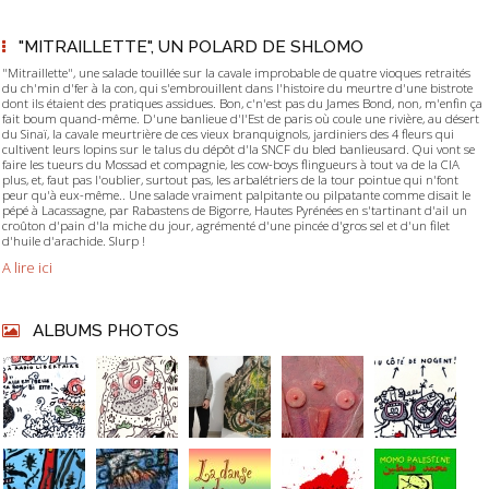
"MITRAILLETTE", UN POLARD DE SHLOMO
"Mitraillette", une salade touillée sur la cavale improbable de quatre vioques retraités
du ch'min d'fer à la con, qui s'embrouillent dans l'histoire du meurtre d'une bistrote
dont ils étaient des pratiques assidues. Bon, c'n'est pas du James Bond, non, m'enfin ça
fait boum quand-même. D'une banlieue d'l'Est de paris où coule une rivière, au désert
du Sinaï, la cavale meurtrière de ces vieux branquignols, jardiniers des 4 fleurs qui
cultivent leurs lopins sur le talus du dépôt d'la SNCF du bled banlieusard. Qui vont se
faire les tueurs du Mossad et compagnie, les cow-boys flingueurs à tout va de la CIA
plus, et, faut pas l'oublier, surtout pas, les arbalétriers de la tour pointue qui n'font
peur qu'à eux-même.. Une salade vraiment palpitante ou pilpatante comme disait le
pépé à Lacassagne, par Rabastens de Bigorre, Hautes Pyrénées en s'tartinant d'ail un
croûton d'pain d'la miche du jour, agrémenté d'une pincée d'gros sel et d'un filet
d'huile d'arachide. Slurp !
A lire ici
ALBUMS PHOTOS