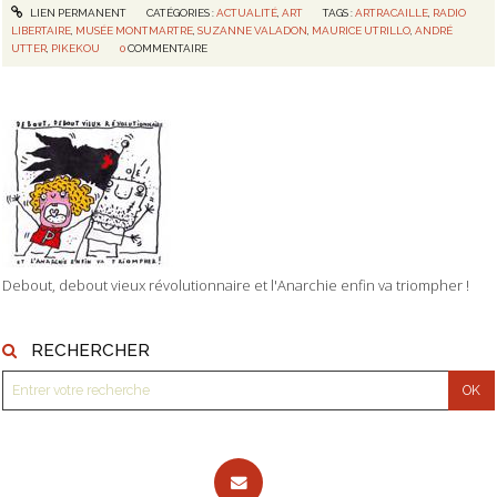
LIEN PERMANENT
CATÉGORIES :
ACTUALITÉ
,
ART
TAGS :
ARTRACAILLE
,
RADIO
LIBERTAIRE
,
MUSÉE MONTMARTRE
,
SUZANNE VALADON
,
MAURICE UTRILLO
,
ANDRÉ
UTTER
,
PIKEKOU
0
COMMENTAIRE
Debout, debout vieux révolutionnaire et l'Anarchie enfin va triompher !
RECHERCHER