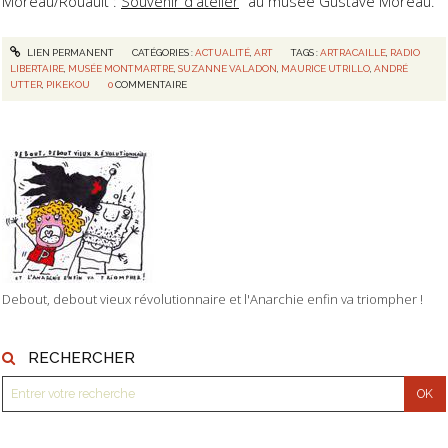
Moreau/Rouault :"
Souvenir d'atelier
" au musée Gustave Moreau.
LIEN PERMANENT
CATÉGORIES :
ACTUALITÉ
,
ART
TAGS :
ARTRACAILLE
,
RADIO
LIBERTAIRE
,
MUSÉE MONTMARTRE
,
SUZANNE VALADON
,
MAURICE UTRILLO
,
ANDRÉ
UTTER
,
PIKEKOU
0
COMMENTAIRE
Debout, debout vieux révolutionnaire et l'Anarchie enfin va triompher !
RECHERCHER