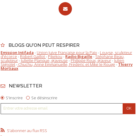
BLOGS QU'ON PEUT RESPIRER
Emission Intifada
-
Union Juive Française pour la Paix
-
Louyse, sculpteur
d'écorce
-
Robert Gaillot
-
Pikekou
-
Radio Bigaille
-
Stéphane Beau,
sculpteur
-
Juliette Planque, graveuse
-
Philippe Roux, graveur
-
Julien
Signolet
-
Chuchu, Anne Emmanuelle, Frederic et Mike le Rouge
-
Thierry
Mortiaux
NEWSLETTER
S'inscrire
Se désinscrire
S'abonner au flux RSS