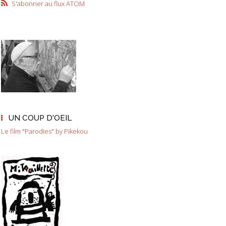
S'abonner au flux ATOM
UN COUP D'OEIL
Le film "Parodies" by Pikekou