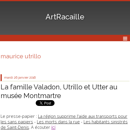
ArtRacaille
maurice utrillo
mardi 26
janvier 2016
La famille Valadon, Utrillo et Utter au
musée Montmartre
Le presse-papier :
La région supprime l'aide aux transports pour
les sans papiers
-
Les morts dans la rue
-
Les habitants sinistrés
ici
de Saint-Denis
. A écouter