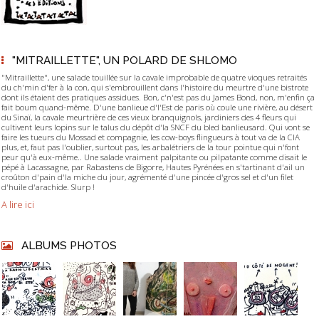
"MITRAILLETTE", UN POLARD DE SHLOMO
"Mitraillette", une salade touillée sur la cavale improbable de quatre vioques retraités
du ch'min d'fer à la con, qui s'embrouillent dans l'histoire du meurtre d'une bistrote
dont ils étaient des pratiques assidues. Bon, c'n'est pas du James Bond, non, m'enfin ça
fait boum quand-même. D'une banlieue d'l'Est de paris où coule une rivière, au désert
du Sinaï, la cavale meurtrière de ces vieux branquignols, jardiniers des 4 fleurs qui
cultivent leurs lopins sur le talus du dépôt d'la SNCF du bled banlieusard. Qui vont se
faire les tueurs du Mossad et compagnie, les cow-boys flingueurs à tout va de la CIA
plus, et, faut pas l'oublier, surtout pas, les arbalétriers de la tour pointue qui n'font
peur qu'à eux-même.. Une salade vraiment palpitante ou pilpatante comme disait le
pépé à Lacassagne, par Rabastens de Bigorre, Hautes Pyrénées en s'tartinant d'ail un
croûton d'pain d'la miche du jour, agrémenté d'une pincée d'gros sel et d'un filet
d'huile d'arachide. Slurp !
A lire ici
ALBUMS PHOTOS