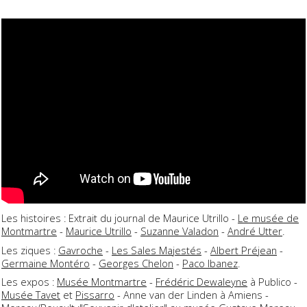
Les histoires : Extrait du journal de Maurice Utrillo -
Le musée de
Montmartre
-
Maurice Utrillo
-
Suzanne Valadon
-
André Utter
.
Les ziques :
Gavroche
-
Les Sales Majestés
-
Albert Préjean
-
Germaine Montéro
-
Georges Chelon
-
Paco Ibanez
.
Les expos :
Musée Montmartre
-
Frédéric Dewaleyne
à Publico -
Musée Tavet
et
Pissarro
- Anne van der Linden à Amiens -