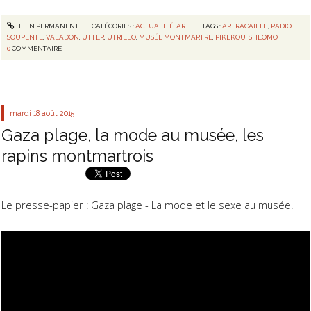
LIEN PERMANENT
CATÉGORIES :
ACTUALITÉ
,
ART
TAGS :
ARTRACAILLE
,
RADIO
SOUPENTE
,
VALADON
,
UTTER
,
UTRILLO
,
MUSÉE MONTMARTRE
,
PIKEKOU
,
SHLOMO
0
COMMENTAIRE
mardi 18
août 2015
Gaza plage, la mode au musée, les
rapins montmartrois
Le presse-papier :
Gaza plage
-
La mode et le sexe au musée
.