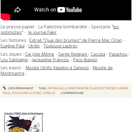
Le presse papier : La Palestine bombardée - Spectacle "
les
optimistes
" -
le journal Fakir
.
Les histoires :
Extrait "Quai des brumes" de Pierre Mac Orlan
-
Eugène Paul
-
Utrillo
-
Toulouse Lautrec
Les ziques :
Cie Jolie Môme
-
Serge Reggiani
-
Cassita
-
Patachou
-
Lou Saintagne
-
Jacqueline François
-
Paco Ibanez
.
Les expos :
Musée Utrillo Valadon à Sannois
-
Musée de
Montmartre
-
LIEN PERMANENT
TAGS :
ARTRACAILLE
,
MONTMARTRE
,
PLACE DU TERTRE
,
EUGÈNE
PAUL
,
TOULOUSE LAUTREC
,
UTRILLO
0
COMMENTAIRE