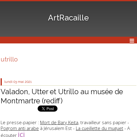
ArtRacaille
utrillo
lundi 03
mai 2021
Valadon, Utter et Utrillo au musée de
Montmartre (rediff)
Le presse-papier :
Mort de Bary Keita,
travailleur sans papier -
Pogrom anti arabe
à Jérusalem Est -
La cueillette du muguet
- A
ici
écouter