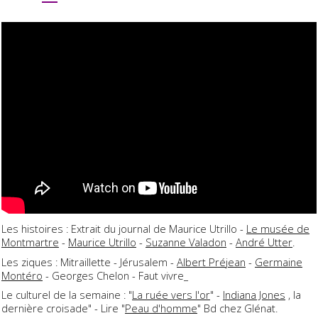
Les histoires : Extrait du journal de Maurice Utrillo -
Le musée de
Montmartre
-
Maurice Utrillo
-
Suzanne Valadon
-
André Utter
.
Les ziques : Mitraillette - Jérusalem -
Albert Préjean
-
Germaine
Montéro
- Georges Chelon - Faut vivre_
Le culturel de la semaine : "
La ruée vers l'or
" -
Indiana Jones
, la
dernière croisade" - Lire "
Peau d'homme
" Bd chez Glénat.