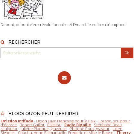
Debout, debout vieux révolutionnaire et l'Anarchie enfin va triompher !
RECHERCHER
BLOGS QU'ON PEUT RESPIRER
Emission Intifada
-
Union Juive Française pour la Paix
-
Louyse, sculpteur
d'écorce
-
Robert Gaillot
-
Pikekou
-
Radio Bigaille
-
Stéphane Beau,
sculpteur
-
Juliette Planque, graveuse
-
Philippe Roux, graveur
-
Julien
Signolet
-
Chuchu, Anne Emmanuelle, Frederic et Mike le Rouge
-
Thierry