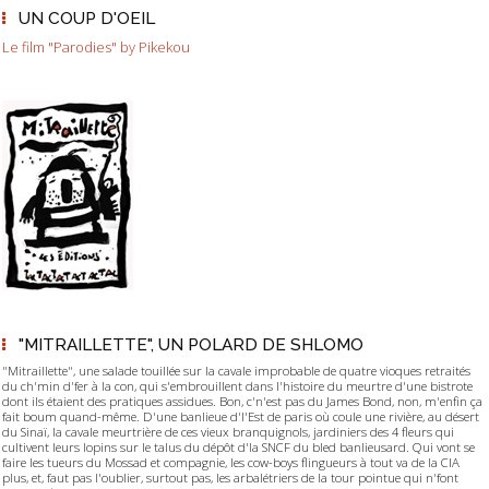
UN COUP D'OEIL
Le film "Parodies" by Pikekou
"MITRAILLETTE", UN POLARD DE SHLOMO
"Mitraillette", une salade touillée sur la cavale improbable de quatre vioques retraités
du ch'min d'fer à la con, qui s'embrouillent dans l'histoire du meurtre d'une bistrote
dont ils étaient des pratiques assidues. Bon, c'n'est pas du James Bond, non, m'enfin ça
fait boum quand-même. D'une banlieue d'l'Est de paris où coule une rivière, au désert
du Sinaï, la cavale meurtrière de ces vieux branquignols, jardiniers des 4 fleurs qui
cultivent leurs lopins sur le talus du dépôt d'la SNCF du bled banlieusard. Qui vont se
faire les tueurs du Mossad et compagnie, les cow-boys flingueurs à tout va de la CIA
plus, et, faut pas l'oublier, surtout pas, les arbalétriers de la tour pointue qui n'font