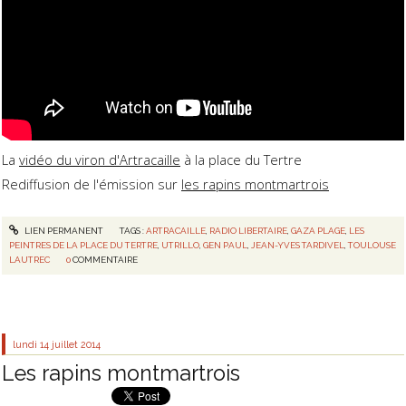
La
vidéo du viron d'Artracaille
à la place du Tertre
Rediffusion de l'émission sur
les rapins montmartrois
LIEN PERMANENT
TAGS :
ARTRACAILLE
,
RADIO LIBERTAIRE
,
GAZA PLAGE
,
LES
PEINTRES DE LA PLACE DU TERTRE
,
UTRILLO
,
GEN PAUL
,
JEAN-YVES TARDIVEL
,
TOULOUSE
LAUTREC
0
COMMENTAIRE
lundi 14
juillet 2014
Les rapins montmartrois