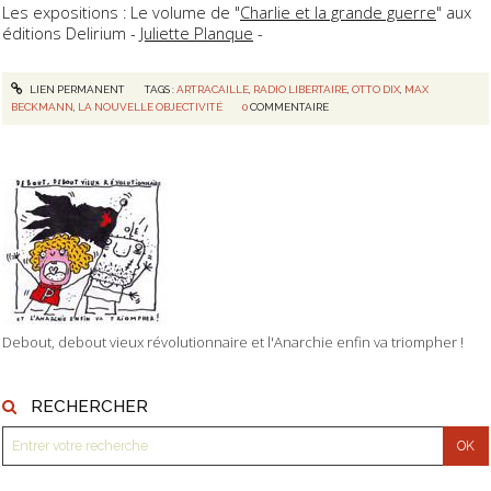
Les expositions : Le volume de "
Charlie et la grande guerre
" aux
éditions Delirium -
Juliette Planque
-
LIEN PERMANENT
TAGS :
ARTRACAILLE
,
RADIO LIBERTAIRE
,
OTTO DIX
,
MAX
BECKMANN
,
LA NOUVELLE OBJECTIVITÉ
0
COMMENTAIRE
Debout, debout vieux révolutionnaire et l'Anarchie enfin va triompher !
RECHERCHER