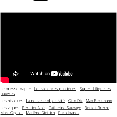
Le presse-papier :
Les violences policières
-
Super U flique les
pauvres
.
Les histoires :
La nouvelle objectivité
-
Otto Dix
-
Max Beckmann
.
Les ziques :
Bérurier Noir
-
Catherine Sauvage
-
Bertolt Brecht
-
Marc Ogeret
-
Marlène Dietrich
-
Paco Ibanez
.