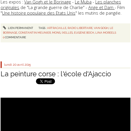
Les expos :
Van Gogh et le Borinage
-
Le Muba
-
Les planches
originales
de "La grande guerre de Charlie" -
Ange et Dam
- Film
"
Une histoire populaire des Etats Unis
" les mutins de pangée.
LIEN PERMANENT
TAGS :
ARTRACAILLE
,
RADIO LIBERTAIRE
,
VAN GOGH
,
LE
BORINAGE
,
CONSTANTIN MEUNIER
,
MONS
,
IXELLES
,
EUGÈNE BOCH
,
LINA MOREELS
0
COMMENTAIRE
lundi 20
avril 2015
La peinture corse : l'école d'Ajaccio