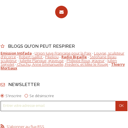
BLOGS QU'ON PEUT RESPIRER
Emission Intifada
-
Union Juive Française pour la Paix
-
Louyse, sculpteur
d'écorce
-
Robert Gaillot
-
Pikekou
-
Radio Bigaille
-
Stéphane Beau,
sculpteur
-
Juliette Planque, graveuse
-
Philippe Roux, graveur
-
Julien
Signolet
-
Chuchu, Anne Emmanuelle, Frederic et Mike le Rouge
-
Thierry
Mortiaux
NEWSLETTER
S'inscrire
Se désinscrire
S'abonner au flux RSS