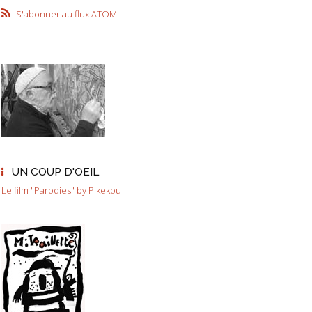
S'abonner au flux ATOM
UN COUP D'OEIL
Le film "Parodies" by Pikekou