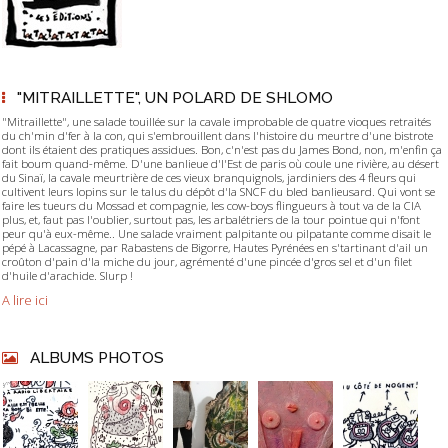
"MITRAILLETTE", UN POLARD DE SHLOMO
"Mitraillette", une salade touillée sur la cavale improbable de quatre vioques retraités
du ch'min d'fer à la con, qui s'embrouillent dans l'histoire du meurtre d'une bistrote
dont ils étaient des pratiques assidues. Bon, c'n'est pas du James Bond, non, m'enfin ça
fait boum quand-même. D'une banlieue d'l'Est de paris où coule une rivière, au désert
du Sinaï, la cavale meurtrière de ces vieux branquignols, jardiniers des 4 fleurs qui
cultivent leurs lopins sur le talus du dépôt d'la SNCF du bled banlieusard. Qui vont se
faire les tueurs du Mossad et compagnie, les cow-boys flingueurs à tout va de la CIA
plus, et, faut pas l'oublier, surtout pas, les arbalétriers de la tour pointue qui n'font
peur qu'à eux-même.. Une salade vraiment palpitante ou pilpatante comme disait le
pépé à Lacassagne, par Rabastens de Bigorre, Hautes Pyrénées en s'tartinant d'ail un
croûton d'pain d'la miche du jour, agrémenté d'une pincée d'gros sel et d'un filet
d'huile d'arachide. Slurp !
A lire ici
ALBUMS PHOTOS