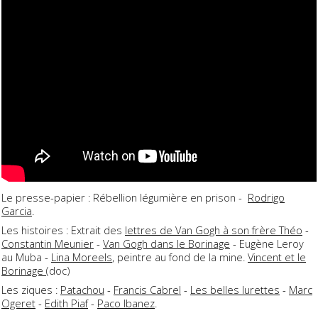
Le presse-papier : Rébellion légumière en prison -
Rodrigo
Garcia
.
Les histoires : Extrait des
lettres de Van Gogh à son frère Théo
-
Constantin Meunier
-
Van Gogh dans le Borinage
- Eugène Leroy
au Muba -
Lina Moreels
, peintre au fond de la mine.
Vincent et le
Borinage
(doc)
Les ziques :
Patachou
-
Francis Cabrel
-
Les belles lurettes
-
Marc
Ogeret
-
Edith Piaf
-
Paco Ibanez
.