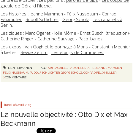
gueule de Gérard Filoche
.
Les histoires :
Jeanne Mammen
-
Félix Nussbaum
-
Conrad
Félixmuller
-
Rudolf Schlichter
-
Georg Scholz
-
Les cabarets à
Berlin
.
Les ziques :
Marc Ogeret
-
Jolie Môme
-
Ernst Busch
(
traduction
)-
Catherine Ringer
-
Catherine Sauvage
-
Paco Ibanez
.
Les expos :
Van Gogh et le borinage
à Mons -
Constantin Meunier
à Ixelles -
Revue Zélium
-
Les étangs de Commelles.
LIEN PERMANENT
TAGS :
ARTRACAILLE
,
RADIO LIBERTAIRE
,
JEANNE MAMMEN
,
FELIX NUSSBAUM
,
RUDOLF SCHLICHTER
,
GEORG SCHOLZ
,
CONRAD FELIXMULLER
0
COMMENTAIRE
lundi 06
avril 2015
La nouvelle objectivité : Otto Dix et Max
Beckmann