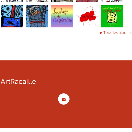
Tous les albums
ArtRacaille