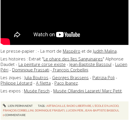
Le presse-papier : - La mort de
Maspéro
et de
Judith Malina
.
Les histoires : Extrait "
Le phare des îles Sanguinaires
" Alphonse
Daudet -
La peinture corse existe
-
Jean-Baptiste Bassoul
-
Lucien
Péri
-
Dominique Frassati
-
François Corbellini
.
Les ziques :
Julia Boutros
-
Georges Brassens
-
Patrizia Poli
-
Philippe Léotard
-
A filetta
-
Paco Ibanez
.
Les expos :
Musée Fesch
-
Musée Ollandini Lazaret/ Marc Petit
.
LIEN PERMANENT
TAGS :
ARTRACAILLE
,
RADIO LIBERTAIRE
,
L'ÉCOLE D'AJACCIO
,
FRANÇOIS CORBELLINI
,
DOMINIQUE FRASSATI
,
LUCIEN PÉRI
,
JEAN-BAPTISTE BASSOUL
0
COMMENTAIRE