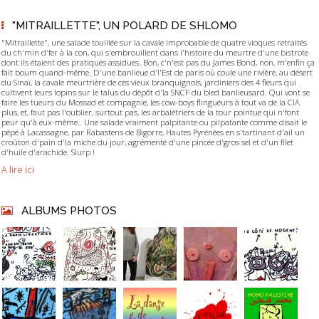
"MITRAILLETTE", UN POLARD DE SHLOMO
"Mitraillette", une salade touillée sur la cavale improbable de quatre vioques retraités
du ch'min d'fer à la con, qui s'embrouillent dans l'histoire du meurtre d'une bistrote
dont ils étaient des pratiques assidues. Bon, c'n'est pas du James Bond, non, m'enfin ça
fait boum quand-même. D'une banlieue d'l'Est de paris où coule une rivière, au désert
du Sinaï, la cavale meurtrière de ces vieux branquignols, jardiniers des 4 fleurs qui
cultivent leurs lopins sur le talus du dépôt d'la SNCF du bled banlieusard. Qui vont se
faire les tueurs du Mossad et compagnie, les cow-boys flingueurs à tout va de la CIA
plus, et, faut pas l'oublier, surtout pas, les arbalétriers de la tour pointue qui n'font
peur qu'à eux-même.. Une salade vraiment palpitante ou pilpatante comme disait le
pépé à Lacassagne, par Rabastens de Bigorre, Hautes Pyrénées en s'tartinant d'ail un
croûton d'pain d'la miche du jour, agrémenté d'une pincée d'gros sel et d'un filet
d'huile d'arachide. Slurp !
A lire ici
ALBUMS PHOTOS