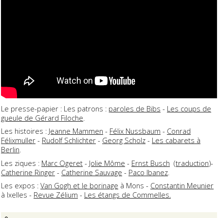
Le presse-papier : Les patrons :
paroles de Bibs
-
Les coups de
gueule de Gérard Filoche
.
Les histoires :
Jeanne Mammen
-
Félix Nussbaum
-
Conrad
Félixmuller
-
Rudolf Schlichter
-
Georg Scholz
-
Les cabarets à
Berlin
.
Les ziques :
Marc Ogeret
-
Jolie Môme
-
Ernst Busch
(
traduction
)-
Catherine Ringer
-
Catherine Sauvage
-
Paco Ibanez
.
Les expos :
Van Gogh et le borinage
à Mons -
Constantin Meunier
à Ixelles -
Revue Zélium
-
Les étangs de Commelles.