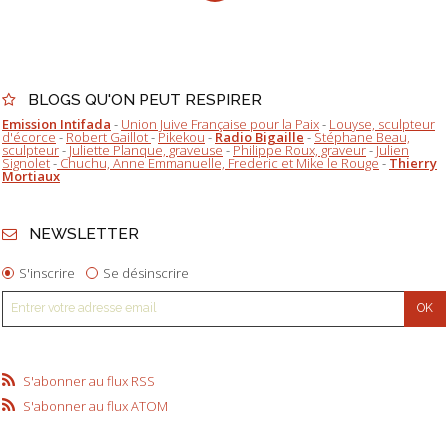
BLOGS QU'ON PEUT RESPIRER
Emission Intifada
-
Union Juive Française pour la Paix
-
Louyse, sculpteur
d'écorce
-
Robert Gaillot
-
Pikekou
-
Radio Bigaille
-
Stéphane Beau,
sculpteur
-
Juliette Planque, graveuse
-
Philippe Roux, graveur
-
Julien
Signolet
-
Chuchu, Anne Emmanuelle, Frederic et Mike le Rouge
-
Thierry
Mortiaux
NEWSLETTER
S'inscrire
Se désinscrire
S'abonner au flux RSS
S'abonner au flux ATOM