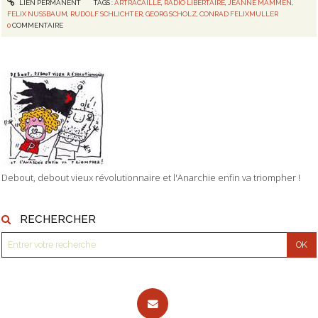
LIEN PERMANENT
TAGS :
ARTRACAILLE
,
RADIO LIBERTAIRE
,
JEANNE MAMMEN
,
FELIX NUSSBAUM
,
RUDOLF SCHLICHTER
,
GEORG SCHOLZ
,
CONRAD FELIXMULLER
0
COMMENTAIRE
Debout, debout vieux révolutionnaire et l'Anarchie enfin va triompher !
RECHERCHER