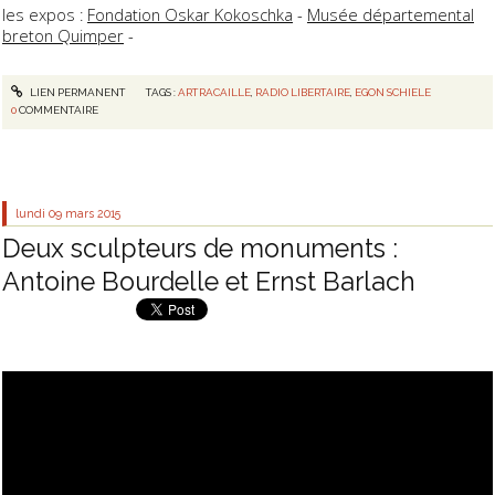
les expos :
Fondation Oskar Kokoschka
-
Musée départemental
breton Quimper
-
LIEN PERMANENT
TAGS :
ARTRACAILLE
,
RADIO LIBERTAIRE
,
EGON SCHIELE
0
COMMENTAIRE
lundi 09
mars 2015
Deux sculpteurs de monuments :
Antoine Bourdelle et Ernst Barlach