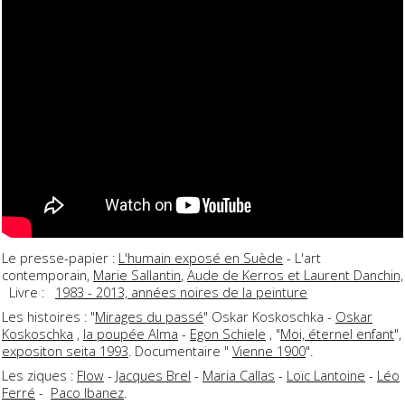
Le presse-papier :
L'humain exposé en Suède
- L'art
contemporain,
Marie Sallantin
,
Aude de Kerros et Laurent Danchin,
Livre :
1983 - 2013, années noires de la peinture
Les histoires : "
Mirages du passé
" Oskar Koskoschka -
Oskar
Koskoschka
,
la poupée Alma
-
Egon Schiele
, "
Moi, éternel enfant
",
expositon seita 1993
. Documentaire "
Vienne 1900
".
Les ziques :
Flow
-
Jacques Brel
-
Maria Callas
-
Loïc Lantoine
-
Léo
Ferré
-
Paco Ibanez
.