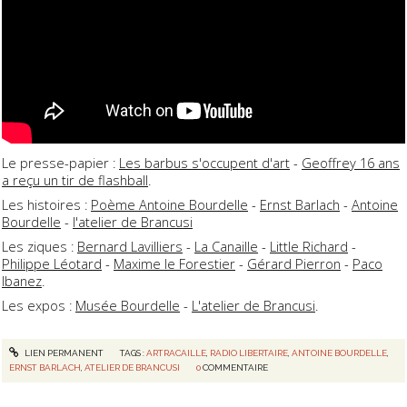
Le presse-papier :
Les barbus s'occupent d'art
-
Geoffrey 16 ans
a reçu un tir de flashball
.
Les histoires :
Poème Antoine Bourdelle
-
Ernst Barlach
-
Antoine
Bourdelle
-
l'atelier de Brancusi
Les ziques :
Bernard Lavilliers
-
La Canaille
-
Little Richard
-
Philippe Léotard
-
Maxime le Forestier
-
Gérard Pierron
-
Paco
Ibanez
.
Les expos :
Musée Bourdelle
-
L'atelier de Brancusi
.
LIEN PERMANENT
TAGS :
ARTRACAILLE
,
RADIO LIBERTAIRE
,
ANTOINE BOURDELLE
,
ERNST BARLACH
,
ATELIER DE BRANCUSI
0
COMMENTAIRE