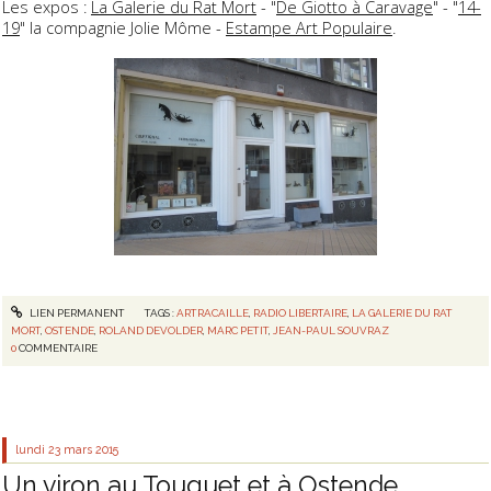
Les expos :
La Galerie du Rat Mort
- "
De Giotto à Caravage
" - "
14-
19
" la compagnie Jolie Môme -
Estampe Art Populaire
.
LIEN PERMANENT
TAGS :
ARTRACAILLE
,
RADIO LIBERTAIRE
,
LA GALERIE DU RAT
MORT
,
OSTENDE
,
ROLAND DEVOLDER
,
MARC PETIT
,
JEAN-PAUL SOUVRAZ
0
COMMENTAIRE
lundi 23
mars 2015
Un viron au Touquet et à Ostende