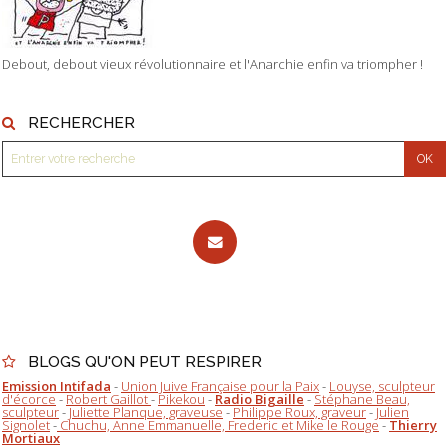
Debout, debout vieux révolutionnaire et l'Anarchie enfin va triompher !
RECHERCHER
BLOGS QU'ON PEUT RESPIRER
Emission Intifada
-
Union Juive Française pour la Paix
-
Louyse, sculpteur
d'écorce
-
Robert Gaillot
-
Pikekou
-
Radio Bigaille
-
Stéphane Beau,
sculpteur
-
Juliette Planque, graveuse
-
Philippe Roux, graveur
-
Julien
Signolet
-
Chuchu, Anne Emmanuelle, Frederic et Mike le Rouge
-
Thierry
Mortiaux