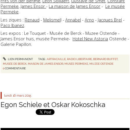
Frits von der Berghe
,
Léon Spillaert
,
Gustave de Smet
,
Constant
Permeke
,
James Ensor
-
La maison de James Ensor
-
Le musée
Permeke
.
Les ziques :
Renaud
-
Melismel
l -
Annabel
-
Arno
-
Jacques Brel
-
Paco Ibanez
.
Les expos : Le Touquet - Musée de Berck - Muzee Ostende -
James Ensor huis, musée Permeke-
Hotel New Astoria
Ostende -
Galerie Papillon.
LIEN PERMANENT
TAGS :
ARTRACAILLE
,
RADIO LIBERTAIRE
,
BERNARD BUFFET
,
MUSÉE DE BERCK
,
MAISON DE JAMES ENSOR
,
MUSÉE PERMEKE
,
MUZEE OSTENDE
0
COMMENTAIRE
lundi 16
mars 2015
Egon Schiele et Oskar Kokoschka