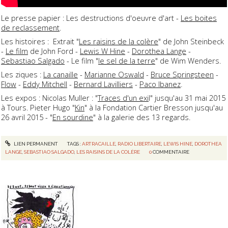
Le presse papier : Les destructions d'oeuvre d'art -
Les boites
de reclassement
.
Les histoires : Extrait "
Les raisins de la colère
" de John Steinbeck
-
Le film
de John Ford -
Lewis W Hine
-
Dorothea Lange
-
Sebastiao Salgado
- Le film "
le sel de la terre
" de Wim Wenders.
Les ziques :
La canaille
-
Marianne Oswald
-
Bruce Springsteen
-
Flow
-
Eddy Mitchell
-
Bernard Lavilliers
-
Paco Ibanez
.
Les expos : Nicolas Muller : "
Traces d'un exi
l" jusqu'au 31 mai 2015
à Tours. Pieter Hugo "
Kin
" à la Fondation Cartier Bresson jusqu'au
26 avril 2015 - "
En sourdine
" à la galerie des 13 regards.
LIEN PERMANENT
TAGS :
ARTRACAILLE
,
RADIO LIBERTAIRE
,
LEWIS HINE
,
DOROTHEA
LANGE
,
SEBASTIAO SALGADO
,
LES RAISINS DE LA COLÈRE
0
COMMENTAIRE