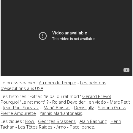
Le presse-papier :
Au nom du Temple
-
Les pelotons
d'exécutions aux USA
.
Les histoires : Extrait "le bal du rat mort"
Gérard Prévot
-
Pourquoi "
Le rat mort
" ? -
Roland Devolder
,
en vidéo
-
Marc Petit
-
Jean-Paul Souvraz
-
Mahé Boissel
-
Denis Jully
-
Sabrina Gruss
-
Pierre Amourette
-
Yannis Markantonakis
.
Les ziques :
Flow
-
Georges Brassens
-
Alain Bashung
-
Henri
Tachan
-
Les Têtes Raides
-
Arno
-
Paco Ibanez.