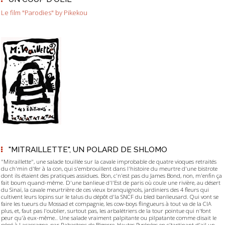
Le film "Parodies" by Pikekou
"MITRAILLETTE", UN POLARD DE SHLOMO
"Mitraillette", une salade touillée sur la cavale improbable de quatre vioques retraités
du ch'min d'fer à la con, qui s'embrouillent dans l'histoire du meurtre d'une bistrote
dont ils étaient des pratiques assidues. Bon, c'n'est pas du James Bond, non, m'enfin ça
fait boum quand-même. D'une banlieue d'l'Est de paris où coule une rivière, au désert
du Sinaï, la cavale meurtrière de ces vieux branquignols, jardiniers des 4 fleurs qui
cultivent leurs lopins sur le talus du dépôt d'la SNCF du bled banlieusard. Qui vont se
faire les tueurs du Mossad et compagnie, les cow-boys flingueurs à tout va de la CIA
plus, et, faut pas l'oublier, surtout pas, les arbalétriers de la tour pointue qui n'font
peur qu'à eux-même.. Une salade vraiment palpitante ou pilpatante comme disait le
pépé à Lacassagne, par Rabastens de Bigorre, Hautes Pyrénées en s'tartinant d'ail un