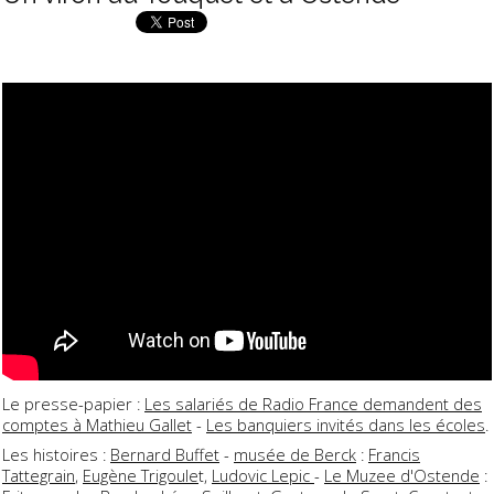
Le presse-papier :
Les salariés de Radio France demandent des
comptes à Mathieu Gallet
-
Les banquiers invités dans les écoles
.
Les histoires :
Bernard Buffet
-
musée de Berck
:
Francis
Tattegrain
,
Eugène Trigoule
t,
Ludovic Lepic
-
Le Muzee d'Ostende
: