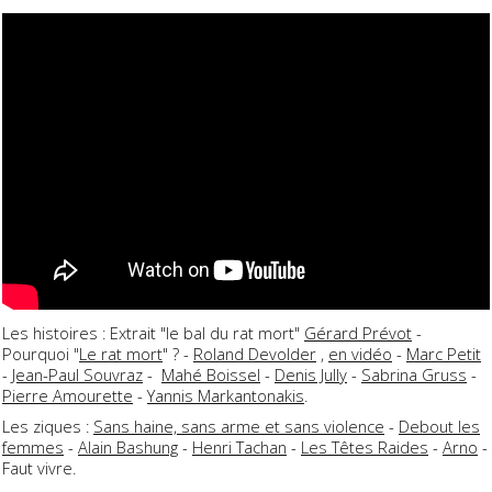
Les histoires : Extrait "le bal du rat mort"
Gérard Prévot
-
Pourquoi "
Le rat mort
" ? -
Roland Devolder
,
en vidéo
-
Marc Petit
-
Jean-Paul Souvraz
-
Mahé Boissel
-
Denis Jully
-
Sabrina Gruss
-
Pierre Amourette
-
Yannis Markantonakis
.
Les ziques :
Sans haine, sans arme et sans violence
-
Debout les
femmes
-
Alain Bashung
-
Henri Tachan
-
Les Têtes Raides
-
Arno
-
Faut vivre.