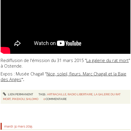
Rediffusion de l'émission du 31 mars 2015 "
La galerie du rat mort
"
à Ostende.
Expos : Musée Chagall "
Nice, soleil, fleurs. Marc Chagall et la Baie
des Anges
".
LIEN PERMANENT
TAGS :
ARTRACAILLE
,
RADIO LIBERTAIRE
,
LA GALERIE DU RAT
MORT
,
PIKEKOU
,
SHLOMO
0
COMMENTAIRE
mardi 31
mars 2015