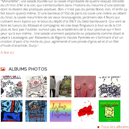
"Mitraillette", une salade touillée sur la cavale improbable de quatre vioques retraités
du ch'min d'fer à la con, qui s'embrouillent dans l'histoire du meurtre d'une bistrote
dont ils étaient des pratiques assidues. Bon, c'n'est pas du James Bond, non, m'enfin ça
fait boum quand-même. D'une banlieue d'l'Est de paris où coule une rivière, au désert
du Sinaï, la cavale meurtrière de ces vieux branquignols, jardiniers des 4 fleurs qui
cultivent leurs lopins sur le talus du dépôt d'la SNCF du bled banlieusard. Qui vont se
faire les tueurs du Mossad et compagnie, les cow-boys flingueurs à tout va de la CIA
plus, et, faut pas l'oublier, surtout pas, les arbalétriers de la tour pointue qui n'font
peur qu'à eux-même.. Une salade vraiment palpitante ou pilpatante comme disait le
pépé à Lacassagne, par Rabastens de Bigorre, Hautes Pyrénées en s'tartinant d'ail un
croûton d'pain d'la miche du jour, agrémenté d'une pincée d'gros sel et d'un filet
d'huile d'arachide. Slurp !
A lire ici
ALBUMS PHOTOS
Tous les albums