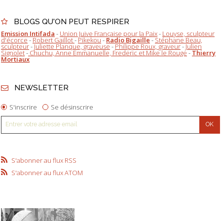
BLOGS QU'ON PEUT RESPIRER
Emission Intifada
-
Union Juive Française pour la Paix
-
Louyse, sculpteur
d'écorce
-
Robert Gaillot
-
Pikekou
-
Radio Bigaille
-
Stéphane Beau,
sculpteur
-
Juliette Planque, graveuse
-
Philippe Roux, graveur
-
Julien
Signolet
-
Chuchu, Anne Emmanuelle, Frederic et Mike le Rouge
-
Thierry
Mortiaux
NEWSLETTER
S'inscrire
Se désinscrire
S'abonner au flux RSS
S'abonner au flux ATOM