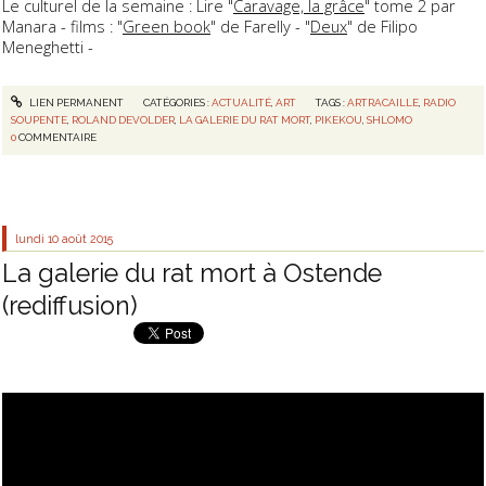
Le culturel de la semaine : Lire "
Caravage, la grâce
" tome 2 par
Manara - films : "
Green book
" de Farelly - "
Deux
" de Filipo
Meneghetti -
LIEN PERMANENT
CATÉGORIES :
ACTUALITÉ
,
ART
TAGS :
ARTRACAILLE
,
RADIO
SOUPENTE
,
ROLAND DEVOLDER
,
LA GALERIE DU RAT MORT
,
PIKEKOU
,
SHLOMO
0
COMMENTAIRE
lundi 10
août 2015
La galerie du rat mort à Ostende
(rediffusion)