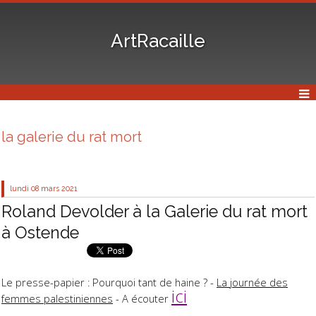
ArtRacaille
la galerie du rat mort
lundi 08
mars 2021
Roland Devolder à la Galerie du rat mort
à Ostende
Le presse-papier : Pourquoi tant de haine ? -
La journée des
ici
femmes palestiniennes
- A écouter