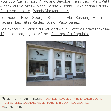
Pourquoi "
Le rat mort
" ? -
Roland Devolder
,
en vidéo
-
Marc Petit
-
Jean-Paul Souvraz
-
Mahé Boissel
-
Denis Jully
-
Sabrina Gruss
-
Pierre Amourette
-
Yannis Markantonakis
.
Les ziques :
Flow
-
Georges Brassens
-
Alain Bashung
-
Henri
Tachan
-
Les Têtes Raides
-
Arno
-
Paco Ibanez.
Les expos :
La Galerie du Rat Mort
- "
De Giotto à Caravage
" - "
14-
19
" la compagnie Jolie Môme -
Estampe Art Populaire
.
LIEN PERMANENT
TAGS :
ARTRACAILLE
,
RADIO LIBERTAIRE
,
LA GALERIE DU RAT
MORT
,
OSTENDE
,
ROLAND DEVOLDER
,
MARC PETIT
,
JEAN-PAUL SOUVRAZ
0
COMMENTAIRE