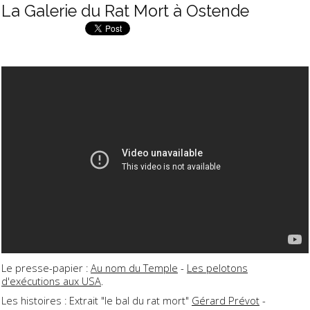
La Galerie du Rat Mort à Ostende
Le presse-papier :
Au nom du Temple
-
Les pelotons
d'exécutions aux USA
.
Les histoires : Extrait "le bal du rat mort"
Gérard Prévot
-