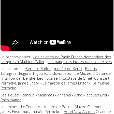
Le presse-papier :
Les salariés de Radio France demandent des
comptes à Mathieu Gallet
-
Les banquiers invités dans les écoles
.
Les histoires :
Bernard Buffet
-
musée de Berck
:
Francis
Tattegrain
,
Eugène Trigoule
t,
Ludovic Lepic
-
Le Muzee d'Ostende
:
Frits von der Berghe
,
Léon Spillaert
,
Gustave de Smet
,
Constant
Permeke
,
James Ensor
-
La maison de James Ensor
-
Le musée
Permeke
.
Les ziques :
Renaud
-
Melismel
l -
Annabel
-
Arno
-
Jacques Brel
-
Paco Ibanez
.
Les expos : Le Touquet - Musée de Berck - Muzee Ostende -
James Ensor huis, musée Permeke-
Hotel New Astoria
Ostende -