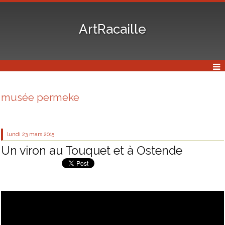
ArtRacaille
musée permeke
lundi 23
mars 2015
Un viron au Touquet et à Ostende