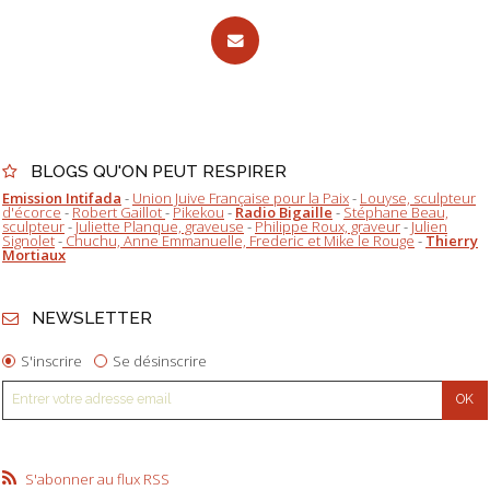
BLOGS QU'ON PEUT RESPIRER
Emission Intifada
-
Union Juive Française pour la Paix
-
Louyse, sculpteur
d'écorce
-
Robert Gaillot
-
Pikekou
-
Radio Bigaille
-
Stéphane Beau,
sculpteur
-
Juliette Planque, graveuse
-
Philippe Roux, graveur
-
Julien
Signolet
-
Chuchu, Anne Emmanuelle, Frederic et Mike le Rouge
-
Thierry
Mortiaux
NEWSLETTER
S'inscrire
Se désinscrire
S'abonner au flux RSS