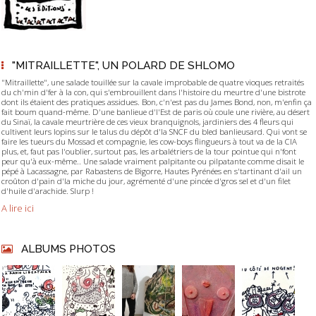
"MITRAILLETTE", UN POLARD DE SHLOMO
"Mitraillette", une salade touillée sur la cavale improbable de quatre vioques retraités
du ch'min d'fer à la con, qui s'embrouillent dans l'histoire du meurtre d'une bistrote
dont ils étaient des pratiques assidues. Bon, c'n'est pas du James Bond, non, m'enfin ça
fait boum quand-même. D'une banlieue d'l'Est de paris où coule une rivière, au désert
du Sinaï, la cavale meurtrière de ces vieux branquignols, jardiniers des 4 fleurs qui
cultivent leurs lopins sur le talus du dépôt d'la SNCF du bled banlieusard. Qui vont se
faire les tueurs du Mossad et compagnie, les cow-boys flingueurs à tout va de la CIA
plus, et, faut pas l'oublier, surtout pas, les arbalétriers de la tour pointue qui n'font
peur qu'à eux-même.. Une salade vraiment palpitante ou pilpatante comme disait le
pépé à Lacassagne, par Rabastens de Bigorre, Hautes Pyrénées en s'tartinant d'ail un
croûton d'pain d'la miche du jour, agrémenté d'une pincée d'gros sel et d'un filet
d'huile d'arachide. Slurp !
A lire ici
ALBUMS PHOTOS