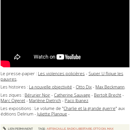
Le presse-papier :
Les violences policières
-
Super U flique les
pauvres
.
Les histoires :
La nouvelle objectivité
-
Otto Dix
-
Max Beckmann
.
Les ziques :
Bérurier Noir
-
Catherine Sauvage
-
Bertolt Brecht
-
Marc Ogeret
-
Marlène Dietrich
-
Paco Ibanez
.
Les expositions : Le volume de "
Charlie et la grande guerre
" aux
éditions Delirium -
Juliette Planque
-
LIEN PERMANENT
TAGS :
ARTRACAILLE
,
RADIO LIBERTAIRE
,
OTTO DIX
,
MAX