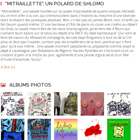
"MITRAILLETTE", UN POLARD DE SHLOMO
"Mitraillette", une salade touillée sur la cavale improbable de quatre vioques retraités
du ch'min d'fer à la con, qui s'embrouillent dans l'histoire du meurtre d'une bistrote
dont ils étaient des pratiques assidues. Bon, c'n'est pas du James Bond, non, m'enfin ça
fait boum quand-même. D'une banlieue d'l'Est de paris où coule une rivière, au désert
du Sinaï, la cavale meurtrière de ces vieux branquignols, jardiniers des 4 fleurs qui
cultivent leurs lopins sur le talus du dépôt d'la SNCF du bled banlieusard. Qui vont se
faire les tueurs du Mossad et compagnie, les cow-boys flingueurs à tout va de la CIA
plus, et, faut pas l'oublier, surtout pas, les arbalétriers de la tour pointue qui n'font
peur qu'à eux-même.. Une salade vraiment palpitante ou pilpatante comme disait le
pépé à Lacassagne, par Rabastens de Bigorre, Hautes Pyrénées en s'tartinant d'ail un
croûton d'pain d'la miche du jour, agrémenté d'une pincée d'gros sel et d'un filet
d'huile d'arachide. Slurp !
A lire ici
ALBUMS PHOTOS