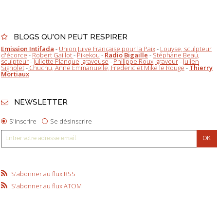
BLOGS QU'ON PEUT RESPIRER
Emission Intifada
-
Union Juive Française pour la Paix
-
Louyse, sculpteur
d'écorce
-
Robert Gaillot
-
Pikekou
-
Radio Bigaille
-
Stéphane Beau,
sculpteur
-
Juliette Planque, graveuse
-
Philippe Roux, graveur
-
Julien
Signolet
-
Chuchu, Anne Emmanuelle, Frederic et Mike le Rouge
-
Thierry
Mortiaux
NEWSLETTER
S'inscrire
Se désinscrire
S'abonner au flux RSS
S'abonner au flux ATOM