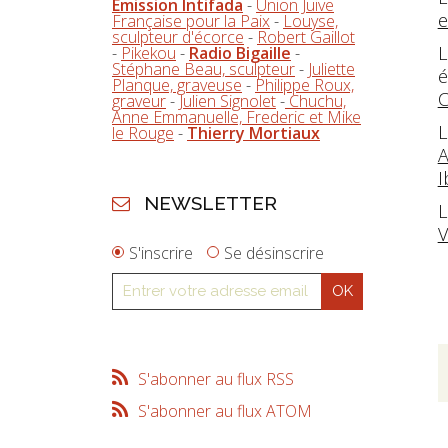
Emission Intifada
-
Union Juive
e
Française pour la Paix
-
Louyse,
sculpteur d'écorce
-
Robert Gaillot
L
-
Pikekou
-
Radio Bigaille
-
Stéphane Beau, sculpteur
-
Juliette
é
Planque, graveuse
-
Philippe Roux,
C
graveur
-
Julien Signolet
-
Chuchu,
Anne Emmanuelle, Frederic et Mike
L
le Rouge
-
Thierry Mortiaux
A
I
NEWSLETTER
L
V
S'inscrire
Se désinscrire
S'abonner au flux RSS
S'abonner au flux ATOM