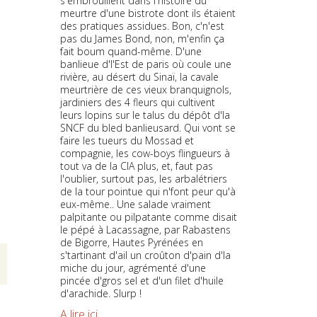
s'embrouillent dans l'histoire du
meurtre d'une bistrote dont ils étaient
des pratiques assidues. Bon, c'n'est
pas du James Bond, non, m'enfin ça
fait boum quand-même. D'une
banlieue d'l'Est de paris où coule une
rivière, au désert du Sinaï, la cavale
meurtrière de ces vieux branquignols,
jardiniers des 4 fleurs qui cultivent
leurs lopins sur le talus du dépôt d'la
SNCF du bled banlieusard. Qui vont se
faire les tueurs du Mossad et
compagnie, les cow-boys flingueurs à
tout va de la CIA plus, et, faut pas
l'oublier, surtout pas, les arbalétriers
de la tour pointue qui n'font peur qu'à
eux-même.. Une salade vraiment
palpitante ou pilpatante comme disait
le pépé à Lacassagne, par Rabastens
de Bigorre, Hautes Pyrénées en
s'tartinant d'ail un croûton d'pain d'la
miche du jour, agrémenté d'une
pincée d'gros sel et d'un filet d'huile
d'arachide. Slurp !
A lire ici