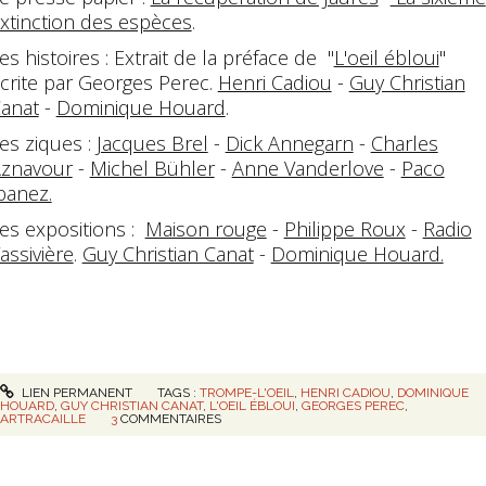
xtinction des espèces
.
es histoires : Extrait de la préface de "
L'oeil ébloui
"
crite par Georges Perec.
Henri Cadiou
-
Guy Christian
anat
-
Dominique Houard
.
es ziques :
Jacques Brel
-
Dick Annegarn
-
Charles
znavour
-
Michel Bühler
-
Anne Vanderlove
-
Paco
banez.
es expositions :
Maison rouge
-
Philippe Roux
-
Radio
assivière
.
Guy Christian Canat
-
Dominique Houard.
LIEN PERMANENT
TAGS :
TROMPE-L'OEIL
,
HENRI CADIOU
,
DOMINIQUE
HOUARD
,
GUY CHRISTIAN CANAT
,
L'OEIL ÉBLOUI
,
GEORGES PEREC
,
ARTRACAILLE
3
COMMENTAIRES