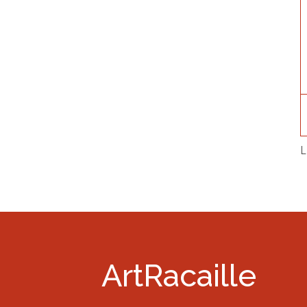
L
ArtRacaille