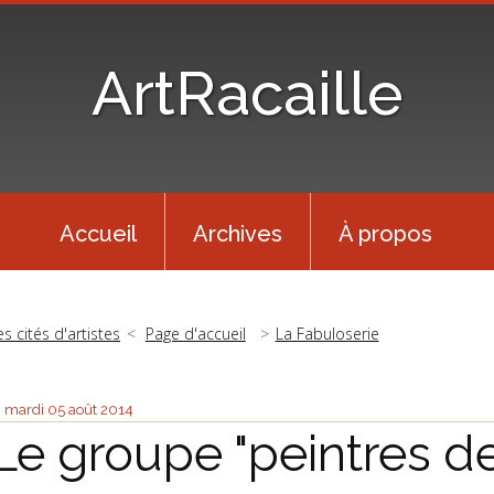
ArtRacaille
Accueil
Archives
À propos
es cités d'artistes
Page d'accueil
La Fabuloserie
mardi 05
août 2014
Le groupe "peintres d