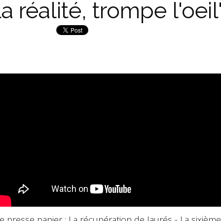
la réalité, trompe l'oeil
e presse papier :
La récupération de Jaurés
-
La sixième