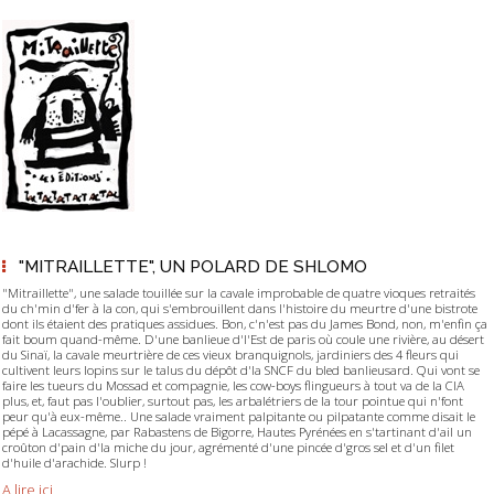
"MITRAILLETTE", UN POLARD DE SHLOMO
"Mitraillette", une salade touillée sur la cavale improbable de quatre vioques retraités
du ch'min d'fer à la con, qui s'embrouillent dans l'histoire du meurtre d'une bistrote
dont ils étaient des pratiques assidues. Bon, c'n'est pas du James Bond, non, m'enfin ça
fait boum quand-même. D'une banlieue d'l'Est de paris où coule une rivière, au désert
du Sinaï, la cavale meurtrière de ces vieux branquignols, jardiniers des 4 fleurs qui
cultivent leurs lopins sur le talus du dépôt d'la SNCF du bled banlieusard. Qui vont se
faire les tueurs du Mossad et compagnie, les cow-boys flingueurs à tout va de la CIA
plus, et, faut pas l'oublier, surtout pas, les arbalétriers de la tour pointue qui n'font
peur qu'à eux-même.. Une salade vraiment palpitante ou pilpatante comme disait le
pépé à Lacassagne, par Rabastens de Bigorre, Hautes Pyrénées en s'tartinant d'ail un
croûton d'pain d'la miche du jour, agrémenté d'une pincée d'gros sel et d'un filet
d'huile d'arachide. Slurp !
A lire ici