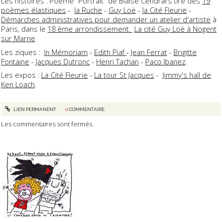
Les histoires : Poème "Portrait" de Blaise Cendrars tiré des
19
poèmes élastiques
-
la Ruche
-
Guy Loë
-
la Cité Fleurie
-
Démarches administratives pour demander un atelier d'artiste
à
Paris, dans le
18 ème arrondissement.
La cité Guy Loë à Nogent
sur Marne
Les ziques :
In Mémoriam
-
Edith Piaf
-
Jean Ferrat
-
Brigitte
Fontaine
-
Jacques Dutronc
-
Henri Tachan
-
Paco Ibanez
.
Les expos :
La Cité Fleurie
-
La tour St Jacques
-
Jimmy's hall de
Ken Loach
.
LIEN PERMANENT
0
COMMENTAIRE
Les commentaires sont fermés.