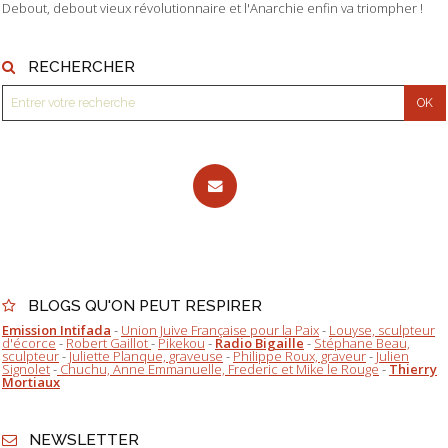
Debout, debout vieux révolutionnaire et l'Anarchie enfin va triompher !
RECHERCHER
BLOGS QU'ON PEUT RESPIRER
Emission Intifada
-
Union Juive Française pour la Paix
-
Louyse, sculpteur
d'écorce
-
Robert Gaillot
-
Pikekou
-
Radio Bigaille
-
Stéphane Beau,
sculpteur
-
Juliette Planque, graveuse
-
Philippe Roux, graveur
-
Julien
Signolet
-
Chuchu, Anne Emmanuelle, Frederic et Mike le Rouge
-
Thierry
Mortiaux
NEWSLETTER