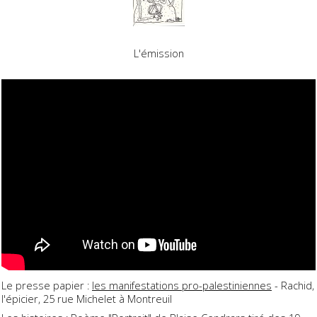
L'émission
Le presse papier :
les manifestations pro-palestiniennes
- Rachid,
l'épicier, 25 rue Michelet à Montreuil