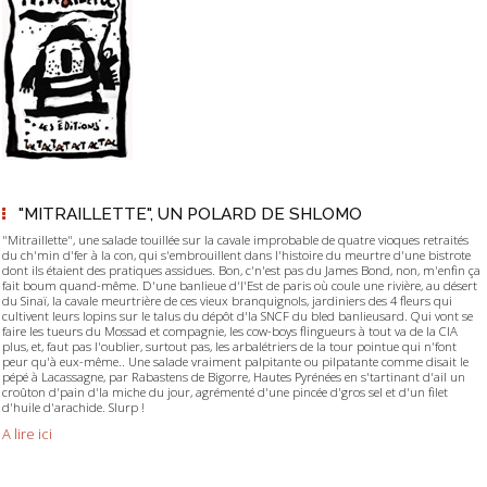
"MITRAILLETTE", UN POLARD DE SHLOMO
"Mitraillette", une salade touillée sur la cavale improbable de quatre vioques retraités
du ch'min d'fer à la con, qui s'embrouillent dans l'histoire du meurtre d'une bistrote
dont ils étaient des pratiques assidues. Bon, c'n'est pas du James Bond, non, m'enfin ça
fait boum quand-même. D'une banlieue d'l'Est de paris où coule une rivière, au désert
du Sinaï, la cavale meurtrière de ces vieux branquignols, jardiniers des 4 fleurs qui
cultivent leurs lopins sur le talus du dépôt d'la SNCF du bled banlieusard. Qui vont se
faire les tueurs du Mossad et compagnie, les cow-boys flingueurs à tout va de la CIA
plus, et, faut pas l'oublier, surtout pas, les arbalétriers de la tour pointue qui n'font
peur qu'à eux-même.. Une salade vraiment palpitante ou pilpatante comme disait le
pépé à Lacassagne, par Rabastens de Bigorre, Hautes Pyrénées en s'tartinant d'ail un
croûton d'pain d'la miche du jour, agrémenté d'une pincée d'gros sel et d'un filet
d'huile d'arachide. Slurp !
A lire ici