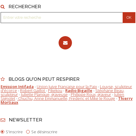
RECHERCHER
BLOGS QU'ON PEUT RESPIRER
Emission Intifada
-
Union Juive Française pour la Paix
-
Louyse, sculpteur
d'écorce
-
Robert Gaillot
-
Pikekou
-
Radio Bigaille
-
Stéphane Beau,
sculpteur
-
Juliette Planque, graveuse
-
Philippe Roux, graveur
-
Julien
Signolet
-
Chuchu, Anne Emmanuelle, Frederic et Mike le Rouge
-
Thierry
Mortiaux
NEWSLETTER
S'inscrire
Se désinscrire