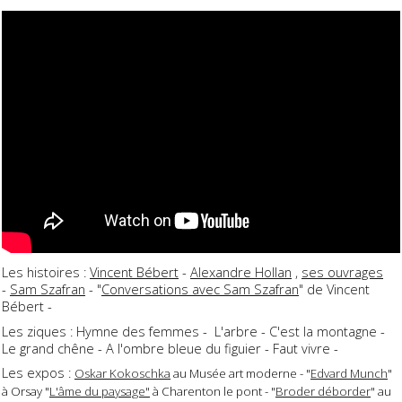
Les histoires :
Vincent Bébert
-
Alexandre Hollan
,
ses ouvrages
-
Sam Szafran
- "
Conversations avec Sam Szafran
" de Vincent
Bébert -
Les ziques : Hymne des femmes - L'arbre - C'est la montagne -
Le grand chêne - A l'ombre bleue du figuier - Faut vivre -
Les expos :
Oskar Kokoschka
au Musée art moderne - "
Edvard Munch
"
à Orsay "
L'âme du paysage"
à Charenton le pont - "
Broder déborder
" au