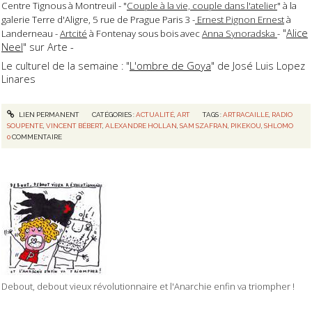
Centre Tignous à Montreuil - "
Couple à la vie, couple dans l'atelier
" à la
galerie Terre d'Aligre, 5 rue de Prague Paris 3 -
Ernest Pignon Ernest
à
"
Alice
Landerneau -
Artcité
à Fontenay sous bois avec
Anna Synoradska
-
Neel
" sur Arte -
Le culturel de la semaine : "
L'ombre de Goya
" de José Luis Lopez
Linares
LIEN PERMANENT
CATÉGORIES :
ACTUALITÉ
,
ART
TAGS :
ARTRACAILLE
,
RADIO
SOUPENTE
,
VINCENT BÉBERT
,
ALEXANDRE HOLLAN
,
SAM SZAFRAN
,
PIKEKOU
,
SHLOMO
0
COMMENTAIRE
Debout, debout vieux révolutionnaire et l'Anarchie enfin va triompher !