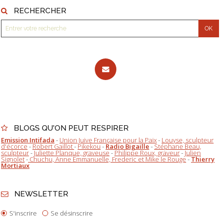
RECHERCHER
BLOGS QU'ON PEUT RESPIRER
Emission Intifada
-
Union Juive Française pour la Paix
-
Louyse, sculpteur
d'écorce
-
Robert Gaillot
-
Pikekou
-
Radio Bigaille
-
Stéphane Beau,
sculpteur
-
Juliette Planque, graveuse
-
Philippe Roux, graveur
-
Julien
Signolet
-
Chuchu, Anne Emmanuelle, Frederic et Mike le Rouge
-
Thierry
Mortiaux
NEWSLETTER
S'inscrire
Se désinscrire