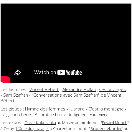
Les histoires :
Vincent Bébert
-
Alexandre Hollan
,
ses ouvrages
-
Sam Szafran
- "
Conversations avec Sam Szafran
" de Vincent
Bébert -
Les ziques : Hymne des femmes - L'arbre - C'est la montagne -
Le grand chêne - A l'ombre bleue du figuier - Faut vivre -
Les expos :
Oskar Kokoschka
au Musée art moderne - "
Edvard Munch
"
à Orsay "
L'âme du paysage"
à Charenton le pont - "
Broder déborder
" au