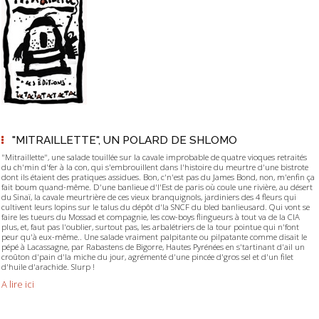
"MITRAILLETTE", UN POLARD DE SHLOMO
"Mitraillette", une salade touillée sur la cavale improbable de quatre vioques retraités
du ch'min d'fer à la con, qui s'embrouillent dans l'histoire du meurtre d'une bistrote
dont ils étaient des pratiques assidues. Bon, c'n'est pas du James Bond, non, m'enfin ça
fait boum quand-même. D'une banlieue d'l'Est de paris où coule une rivière, au désert
du Sinaï, la cavale meurtrière de ces vieux branquignols, jardiniers des 4 fleurs qui
cultivent leurs lopins sur le talus du dépôt d'la SNCF du bled banlieusard. Qui vont se
faire les tueurs du Mossad et compagnie, les cow-boys flingueurs à tout va de la CIA
plus, et, faut pas l'oublier, surtout pas, les arbalétriers de la tour pointue qui n'font
peur qu'à eux-même.. Une salade vraiment palpitante ou pilpatante comme disait le
pépé à Lacassagne, par Rabastens de Bigorre, Hautes Pyrénées en s'tartinant d'ail un
croûton d'pain d'la miche du jour, agrémenté d'une pincée d'gros sel et d'un filet
d'huile d'arachide. Slurp !
A lire ici