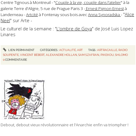
Centre Tignous à Montreuil - "
Couple à la vie, couple dans l'atelier
" à la
galerie Terre d'Aligre, 5 rue de Prague Paris 3 -
Ernest Pignon Ernest
à
"
Alice
Landerneau -
Artcité
à Fontenay sous bois avec
Anna Synoradska
-
Neel
" sur Arte -
Le culturel de la semaine : "
L'ombre de Goya
" de José Luis Lopez
Linares
LIEN PERMANENT
CATÉGORIES :
ACTUALITÉ
,
ART
TAGS :
ARTRACAILLE
,
RADIO
SOUPENTE
,
VINCENT BÉBERT
,
ALEXANDRE HOLLAN
,
SAM SZAFRAN
,
PIKEKOU
,
SHLOMO
0
COMMENTAIRE
Debout, debout vieux révolutionnaire et l'Anarchie enfin va triompher !