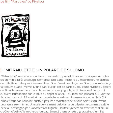
Le film "Parodies" by Pikekou
"MITRAILLETTE", UN POLARD DE SHLOMO
"Mitraillette", une salade touillée sur la cavale improbable de quatre vioques retraités
du ch'min d'fer à la con, qui s'embrouillent dans l'histoire du meurtre d'une bistrote
dont ils étaient des pratiques assidues. Bon, c'n'est pas du James Bond, non, m'enfin ça
fait boum quand-même. D'une banlieue d'l'Est de paris où coule une rivière, au désert
du Sinaï, la cavale meurtrière de ces vieux branquignols, jardiniers des 4 fleurs qui
cultivent leurs lopins sur le talus du dépôt d'la SNCF du bled banlieusard. Qui vont se
faire les tueurs du Mossad et compagnie, les cow-boys flingueurs à tout va de la CIA
plus, et, faut pas l'oublier, surtout pas, les arbalétriers de la tour pointue qui n'font
peur qu'à eux-même.. Une salade vraiment palpitante ou pilpatante comme disait le
pépé à Lacassagne, par Rabastens de Bigorre, Hautes Pyrénées en s'tartinant d'ail un
croûton d'pain d'la miche du jour, agrémenté d'une pincée d'gros sel et d'un filet