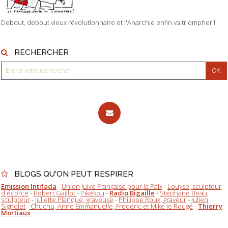
Debout, debout vieux révolutionnaire et l'Anarchie enfin va triompher !
RECHERCHER
BLOGS QU'ON PEUT RESPIRER
Emission Intifada
-
Union Juive Française pour la Paix
-
Louyse, sculpteur
d'écorce
-
Robert Gaillot
-
Pikekou
-
Radio Bigaille
-
Stéphane Beau,
sculpteur
-
Juliette Planque, graveuse
-
Philippe Roux, graveur
-
Julien
Signolet
-
Chuchu, Anne Emmanuelle, Frederic et Mike le Rouge
-
Thierry
Mortiaux