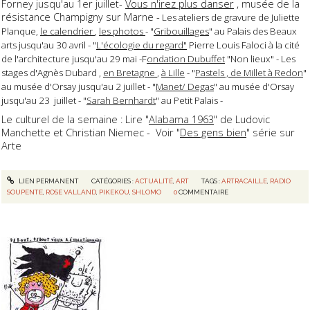
Forney jusqu'au 1er juillet-
Vous n'irez plus danser
, musée de la
résistance Champigny sur Marne -
Les ateliers de gravure de Juliette
Planque,
le calendrier
,
les photos
- "
Gribouillages
" au Palais des Beaux
arts jusqu'au 30 avril - "
L'écologie du regard"
Pierre Louis Faloci à la cité
de l'architecture jusqu'au 29 mai -F
ondation Dubuffet
"Non lieux" - Les
stages d'Agnès Dubard ,
en Bretagne
,
à Lille
- "
Pastels , de Millet à Redon
"
au musée d'Orsay jusqu'au 2 juillet - "
Manet/ Degas
" au musée d'Orsay
jusqu'au 23 juillet - "
Sarah Bernhardt
" au Petit Palais -
Le culturel de la semaine : Lire "
Alabama 1963
" de Ludovic
Manchette et Christian Niemec - Voir "
Des gens bien
" série sur
Arte
LIEN PERMANENT
CATÉGORIES :
ACTUALITÉ
,
ART
TAGS :
ARTRACAILLE
,
RADIO
SOUPENTE
,
ROSE VALLAND
,
PIKEKOU
,
SHLOMO
0
COMMENTAIRE