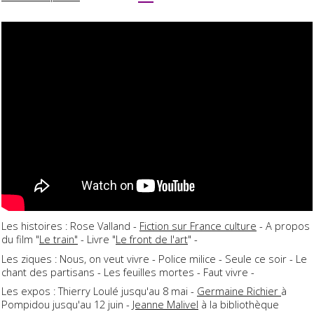
Les histoires : Rose Valland -
Fiction sur France culture
- A propos
du film "
Le train"
- Livre "
Le front de l'art
" -
Les ziques : Nous, on veut vivre - Police milice - Seule ce soir - Le
chant des partisans - Les feuilles mortes - Faut vivre -
Les expos : Thierry Loulé jusqu'au 8 mai -
Germaine Richier
à
Pompidou jusqu'au 12 juin -
Jeanne Malivel
à la bibliothèque