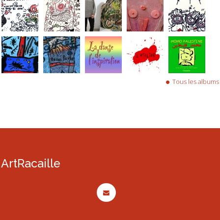
Tous les albums
ArtRacaille