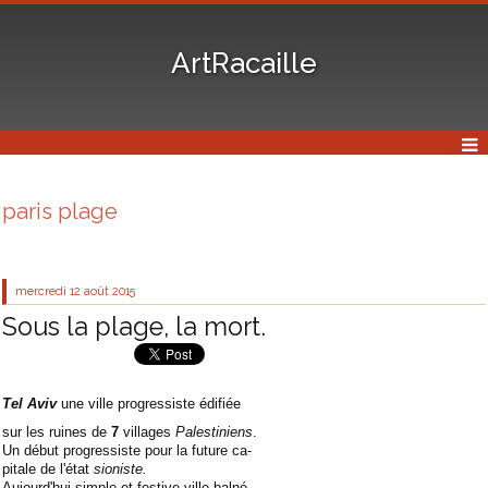
ArtRacaille
paris plage
mercredi 12
août 2015
Sous la plage, la mort.
Tel Aviv
une ville progressiste édifiée
sur les ruines de
7
villages
Palestiniens
.
Un début progressiste pour la future ca-
pitale de l'état
sioniste.
Aujourd'hui simple et festive ville balné-