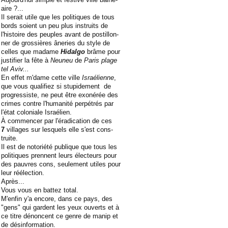
aire ?...
Il serait utile que les politiques de tous
bords soient un peu plus instruits de
l'histoire des peuples avant de postillon-
ner de grossières âneries du style de
celles que madame
Hidalgo
brâme pour
justifier la fête à
Neuneu
de
Paris plage
tel Aviv...
En effet m'dame cette ville
Israélienne
,
que vous qualifiez si stupidement de
progressiste, ne peut être exonérée des
crimes contre l'humanité perpétrés par
l'état coloniale Israélien.
À commencer par l'éradication de ces
7
villages sur lesquels elle s'est cons-
truite.
Il est de notoriété publique que tous les
politiques prennent leurs électeurs pour
des pauvres cons, seulement utiles pour
leur réélection.
Après...
Vous vous en battez total.
M'enfin y'a encore, dans ce pays, des
"gens" qui gardent les yeux ouverts et à
ce titre dénoncent ce genre de manip et
de désinformation.