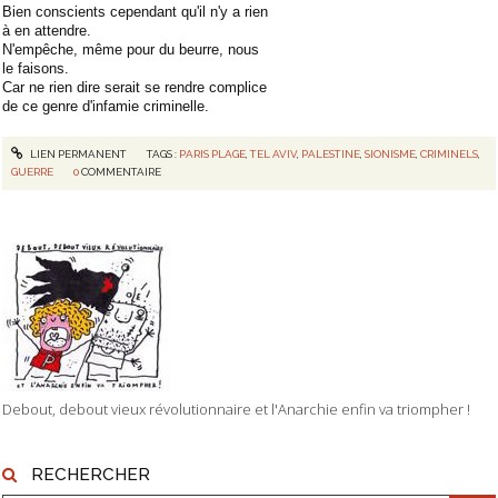
Bien conscients cependant qu'il n'y a rien
à en attendre.
N'empêche, même pour du beurre, nous
le faisons.
Car ne rien dire serait se rendre complice
de ce genre d'infamie criminelle.
LIEN PERMANENT
TAGS :
PARIS PLAGE
,
TEL AVIV
,
PALESTINE
,
SIONISME
,
CRIMINELS
,
GUERRE
0
COMMENTAIRE
Debout, debout vieux révolutionnaire et l'Anarchie enfin va triompher !
RECHERCHER