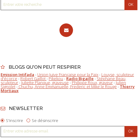
BLOGS QU'ON PEUT RESPIRER
Emission Intifada
-
Union Juive Française pour la Paix
-
Louyse, sculpteur
d'écorce
-
Robert Gaillot
-
Pikekou
-
Radio Bigaille
-
Stéphane Beau,
sculpteur
-
Juliette Planque, graveuse
-
Philippe Roux, graveur
-
Julien
Signolet
-
Chuchu, Anne Emmanuelle, Frederic et Mike le Rouge
-
Thierry
Mortiaux
NEWSLETTER
S'inscrire
Se désinscrire