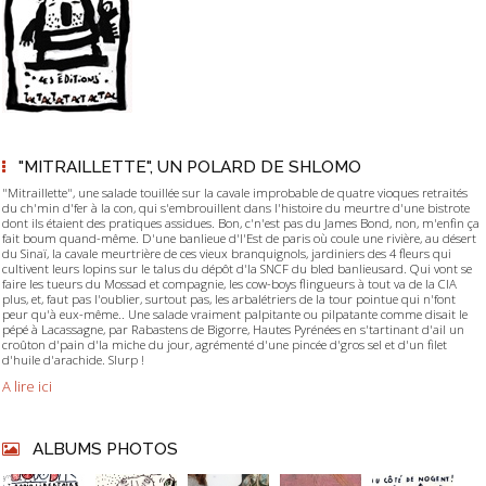
"MITRAILLETTE", UN POLARD DE SHLOMO
"Mitraillette", une salade touillée sur la cavale improbable de quatre vioques retraités
du ch'min d'fer à la con, qui s'embrouillent dans l'histoire du meurtre d'une bistrote
dont ils étaient des pratiques assidues. Bon, c'n'est pas du James Bond, non, m'enfin ça
fait boum quand-même. D'une banlieue d'l'Est de paris où coule une rivière, au désert
du Sinaï, la cavale meurtrière de ces vieux branquignols, jardiniers des 4 fleurs qui
cultivent leurs lopins sur le talus du dépôt d'la SNCF du bled banlieusard. Qui vont se
faire les tueurs du Mossad et compagnie, les cow-boys flingueurs à tout va de la CIA
plus, et, faut pas l'oublier, surtout pas, les arbalétriers de la tour pointue qui n'font
peur qu'à eux-même.. Une salade vraiment palpitante ou pilpatante comme disait le
pépé à Lacassagne, par Rabastens de Bigorre, Hautes Pyrénées en s'tartinant d'ail un
croûton d'pain d'la miche du jour, agrémenté d'une pincée d'gros sel et d'un filet
d'huile d'arachide. Slurp !
A lire ici
ALBUMS PHOTOS