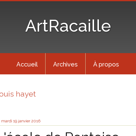
ArtRacaille
Accueil
Archives
À propos
louis hayet
mardi 19
janvier 2016