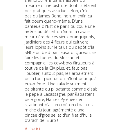
s'embrouillent dans l'histoire du
meurtre d'une bistrote dont ils étaient
s
des pratiques assidues. Bon, c'n'est
pas du James Bond, non, m'enfin ça
fait boum quand-même. D'une
r
banlieue d'l'Est de paris où coule une
rivière, au désert du Sinaï, la cavale
meurtrière de ces vieux branquignols,
jardiniers des 4 fleurs qui cultivent
leurs lopins sur le talus du dépôt d'la
SNCF du bled banlieusard. Qui vont se
faire les tueurs du Mossad et
compagnie, les cow-boys flingueurs à
tout va de la CIA plus, et, faut pas
l'oublier, surtout pas, les arbalétriers
de la tour pointue qui n'font peur qu'à
eux-même.. Une salade vraiment
palpitante ou pilpatante comme disait
le pépé à Lacassagne, par Rabastens
de Bigorre, Hautes Pyrénées en
s'tartinant d'ail un croûton d'pain d'la
miche du jour, agrémenté d'une
pincée d'gros sel et d'un filet d'huile
d'arachide. Slurp !
A lire ici