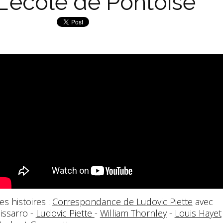
L'école de Pontoise
es histoires :
Correspondance de Ludovic Piette
avec
issarro -
Ludovic Piette
-
William Thornley
-
Louis Hayet