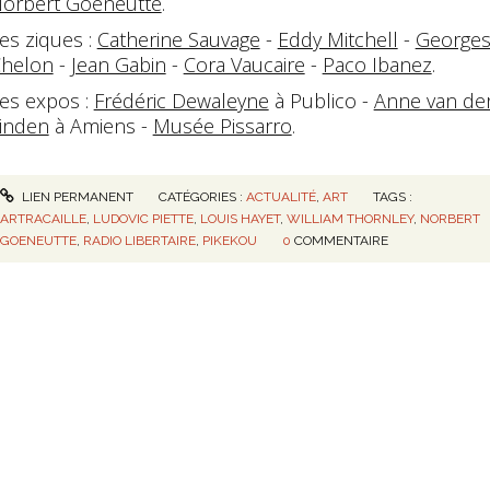
orbert Goeneutte
.
es ziques :
Catherine Sauvage
-
Eddy Mitchell
-
George
helon
-
Jean Gabin
-
Cora Vaucaire
-
Paco Ibanez
.
es expos :
Frédéric Dewaleyne
à Publico -
Anne van de
inden
à Amiens -
Musée Pissarro
.
LIEN PERMANENT
CATÉGORIES :
ACTUALITÉ
,
ART
TAGS :
ARTRACAILLE
,
LUDOVIC PIETTE
,
LOUIS HAYET
,
WILLIAM THORNLEY
,
NORBERT
GOENEUTTE
,
RADIO LIBERTAIRE
,
PIKEKOU
0
COMMENTAIRE