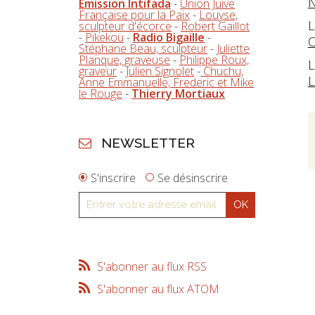
N
Emission Intifada
-
Union Juive
Française pour la Paix
-
Louyse,
L
sculpteur d'écorce
-
Robert Gaillot
-
Pikekou
-
Radio Bigaille
-
C
Stéphane Beau, sculpteur
-
Juliette
Planque, graveuse
-
Philippe Roux,
L
graveur
-
Julien Signolet
-
Chuchu,
L
Anne Emmanuelle, Frederic et Mike
le Rouge
-
Thierry Mortiaux
NEWSLETTER
S'inscrire
Se désinscrire
S'abonner au flux RSS
S'abonner au flux ATOM