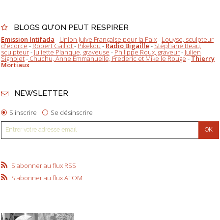
BLOGS QU'ON PEUT RESPIRER
Emission Intifada
-
Union Juive Française pour la Paix
-
Louyse, sculpteur
d'écorce
-
Robert Gaillot
-
Pikekou
-
Radio Bigaille
-
Stéphane Beau,
sculpteur
-
Juliette Planque, graveuse
-
Philippe Roux, graveur
-
Julien
Signolet
-
Chuchu, Anne Emmanuelle, Frederic et Mike le Rouge
-
Thierry
Mortiaux
NEWSLETTER
S'inscrire
Se désinscrire
S'abonner au flux RSS
S'abonner au flux ATOM