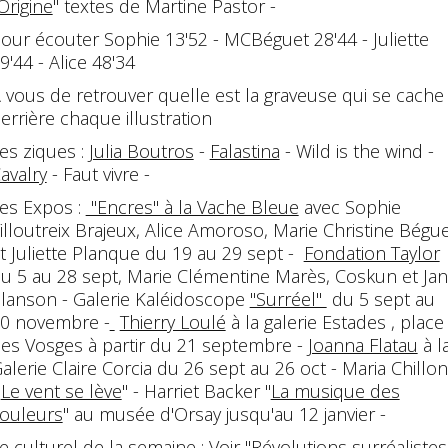
Origine
" textes de Martine Pastor -
our écouter Sophie 13'52 - MCBéguet 28'44 - Juliette
9'44 - Alice 48'34
 vous de retrouver quelle est la graveuse qui se cache
errière chaque illustration
es ziques :
Julia Boutros
-
Falastina
- Wild is the wind -
avalry
- Faut vivre -
es Expos :
"Encres" à la Vache Bleue
avec Sophie
illoutreix Brajeux, Alice Amoroso, Marie Christine Bégu
t Juliette Planque du 19 au 29 sept -
Fondation Taylor
u 5 au 28 sept, Marie Clémentine Marès, Coskun et Ja
lanson - Galerie Kaléidoscope
"Surréel"
du 5 sept au
0 novembre -
Thierry Loulé
à la galerie Estades , place
es Vosges à partir du 21 septembre -
Joanna Flatau
à l
alerie Claire Corcia du 26 sept au 26 oct - Maria Chillon
"
Le vent se lève
" - Harriet Backer "
La musique des
ouleurs
" au musée d'Orsay jusqu'au 12 janvier -
e culturel de la semaine : Voir "
Révolutions surréaliste
s