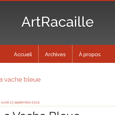
ArtRacaille
Accueil
Archives
À propos
la vache bleue
lundi 23
septembre 2024