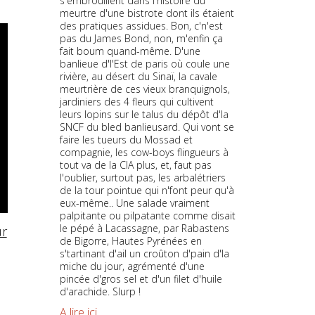
s'embrouillent dans l'histoire du
meurtre d'une bistrote dont ils étaient
des pratiques assidues. Bon, c'n'est
pas du James Bond, non, m'enfin ça
fait boum quand-même. D'une
banlieue d'l'Est de paris où coule une
rivière, au désert du Sinaï, la cavale
meurtrière de ces vieux branquignols,
jardiniers des 4 fleurs qui cultivent
leurs lopins sur le talus du dépôt d'la
SNCF du bled banlieusard. Qui vont se
faire les tueurs du Mossad et
compagnie, les cow-boys flingueurs à
tout va de la CIA plus, et, faut pas
l'oublier, surtout pas, les arbalétriers
de la tour pointue qui n'font peur qu'à
eux-même.. Une salade vraiment
palpitante ou pilpatante comme disait
le pépé à Lacassagne, par Rabastens
r
de Bigorre, Hautes Pyrénées en
s'tartinant d'ail un croûton d'pain d'la
miche du jour, agrémenté d'une
pincée d'gros sel et d'un filet d'huile
d'arachide. Slurp !
A lire ici