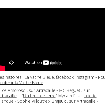
es histoires : La Vache Bleue,
facebook
,
instagram
-
Pou
outenir la Vache Bleue
-
lice Amoroso
, sur
Artracaille
-
MC Beguet
, sur
rtracaille
- "
Un bruit de terre
" Myriam Eck -
Juliette
lanque
-
Sophie Villoutreix Brajeux
, sur
Artracaille
-