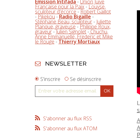
Emission Intifada
-
Union Juive
Française pour la Paix
-
Louyse,
sculpteur d'écorce
-
Robert Gaillot
-
Pikekou
-
Radio Bigaille
-
Stéphane Beau, sculpteur
-
Juliette
Planque, graveuse
-
Philippe Roux,
graveur
-
Julien Signolet
-
Chuchu,
Anne Emmanuelle, Frederic et Mike
le Rouge
-
Thierry Mortiaux
NEWSLETTER
S'inscrire
Se désinscrire
L
s
S'abonner au flux RSS
A
A
S'abonner au flux ATOM
P