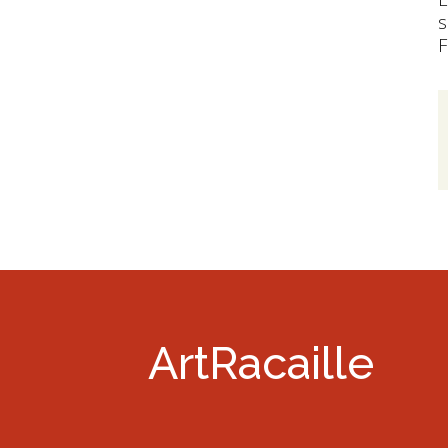
s
F
ArtRacaille