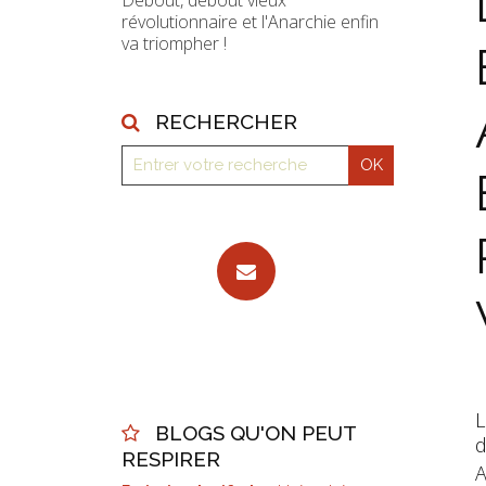
Debout, debout vieux
révolutionnaire et l'Anarchie enfin
va triompher !
RECHERCHER
L
BLOGS QU'ON PEUT
d
RESPIRER
A