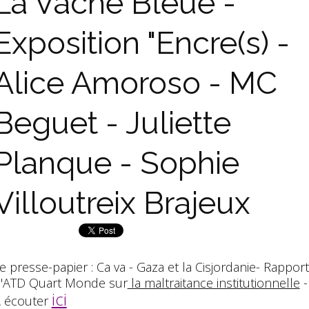
La Vache Bleue -
Exposition "Encre(s) -
Alice Amoroso - MC
Beguet - Juliette
Planque - Sophie
Villoutreix Brajeux
e presse-papier : Ca va - Gaza et la Cisjordanie- Rapport
'ATD Quart Monde sur
la maltraitance institutionnelle
ici
 écouter