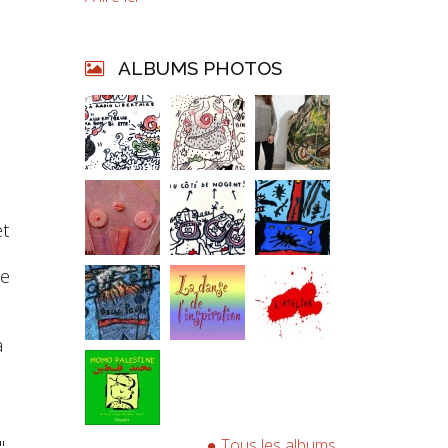
ALBUMS PHOTOS
et
ne
a
Tous les albums
"