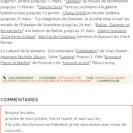
Eugène Carrière jusqu'au 17 mars - "
Steinlen
" au musée de Montmartre
jusqu'au 11 février - "
Dans les bois
" Tereza Lochmann à la galerie
kaléidoscope jusqu'au 13 janvier -
Chana Orloff
au musée Zadkine
jusqu'au 31 mars - "Les baigneurs de Daumier, la société mise à nue" au
musée de l'Estampe de Gravelines jusqu'au 26 mai - "
Balzac, Daumier et
les parisiens
" à la maison de Balzac jusqu'au 31 mars -
Stages Gravures
2024 Agnès Dubart
-
Marché de l'estampe
Verrières le Buisson les 3 et 4
février.
Le culturel de la semaine : Documentaire "
Defamation
" de Yoav Shamir -
Interview Michèle Sibony
- Série "
Sambre
" France 2 - Film "
Bonnard,
Pierre et Marthe
" de Provost -Lire "
Honoré et moi
" Titiou Lecoq
LIEN PERMANENT
CATÉGORIES :
ACTUALITÉ
,
ART
TAGS :
ARTRACAILLE
,
RADIO
SOUPENTE
,
SOPHIE VILLOUTREIX BRAJEUX
,
PIKEKOU
,
SHLOMO
1
COMMENTAIRE
COMMENTAIRES
Bonjour les amis,
je tente de vous joindre, l'un et l'autre, et sans succés.
A la suite des horreurs en Palestine, je me sent motivé avec envie de
vous voir....