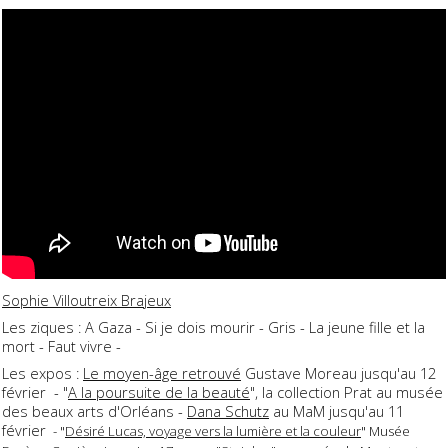
Sophie Villoutreix Brajeux
Les ziques : A Gaza - Si je dois mourir - Gris - La jeune fille et la
mort - Faut vivre -
Les expos :
Le moyen-âge retrouvé
Gustave Moreau jusqu'au 12
février - "
A la poursuite de la beauté
", la collection Prat au musée
des beaux arts d'Orléans -
Dana Schutz
au MaM jusqu'au 11
février
- "
Désiré Lucas, voyage vers la lumière et la couleur
" Musée