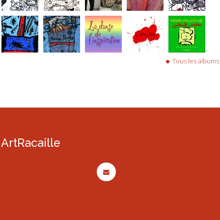
Tous les albums
ArtRacaille