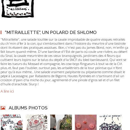
"MITRAILLETTE", UN POLARD DE SHLOMO
"Mitraillette", une salade touillée sur la cavale improbable de quatre vioques retraités
du ch'min d'fer à la con, qui s'embrouillent dans l'histoire du meurtre d'une bistrote
dont ils étaient des pratiques assidues. Bon, c'n'est pas du James Bond, non, m'enfin ça
fait boum quand-même. D'une banlieue d'l'Est de paris où coule une rivière, au désert
du Sinaï, la cavale meurtrière de ces vieux branquignols, jardiniers des 4 fleurs qui
cultivent leurs lopins sur le talus du dépôt d'la SNCF du bled banlieusard. Qui vont se
faire les tueurs du Mossad et compagnie, les cow-boys flingueurs à tout va de la CIA
plus, et, faut pas l'oublier, surtout pas, les arbalétriers de la tour pointue qui n'font
peur qu'à eux-même.. Une salade vraiment palpitante ou pilpatante comme disait le
pépé à Lacassagne, par Rabastens de Bigorre, Hautes Pyrénées en s'tartinant d'ail un
croûton d'pain d'la miche du jour, agrémenté d'une pincée d'gros sel et d'un filet
d'huile d'arachide. Slurp !
A lire ici
ALBUMS PHOTOS