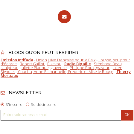
BLOGS QU'ON PEUT RESPIRER
Emission Intifada
-
Union Juive Française pour la Paix
-
Louyse, sculpteur
d'écorce
-
Robert Gaillot
-
Pikekou
-
Radio Bigaille
-
Stéphane Beau,
sculpteur
-
Juliette Planque, graveuse
-
Philippe Roux, graveur
-
Julien
Signolet
-
Chuchu, Anne Emmanuelle, Frederic et Mike le Rouge
-
Thierry
Mortiaux
NEWSLETTER
S'inscrire
Se désinscrire