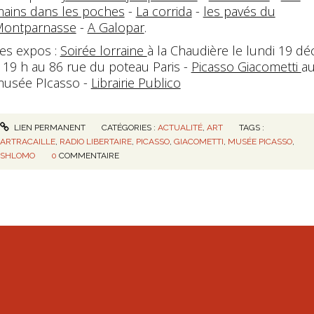
ains dans les poches
-
La corrida
-
les pavés du
ontparnasse
-
A Galopar
.
es expos :
Soirée lorraine
à la Chaudière le lundi 19 dé
 19 h au 86 rue du poteau Paris -
Picasso Giacometti
a
usée PIcasso -
Librairie Publico
LIEN PERMANENT
CATÉGORIES :
ACTUALITÉ
,
ART
TAGS :
ARTRACAILLE
,
RADIO LIBERTAIRE
,
PICASSO
,
GIACOMETTI
,
MUSÉE PICASSO
,
SHLOMO
0
COMMENTAIRE