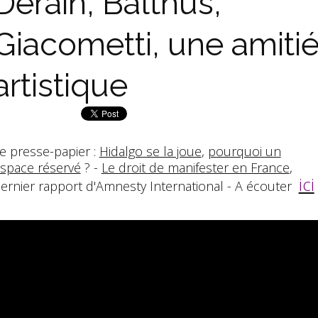
Derain, Balthus,
Giacometti, une amiti
artistique
e presse-papier :
Hidalgo se la joue
,
pourquoi un
space réservé
? -
Le droit de manifester en France
,
ici
ernier rapport d'Amnesty International - A écouter