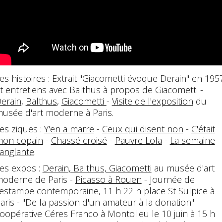
es histoires : Extrait "Giacometti évoque Derain" en 195
t entretiens avec Balthus à propos de Giacometti -
erain
,
Balthus
,
Giacometti
-
Visite de l'exposition
du
usée d'art moderne à Paris.
es ziques :
Y'en a marre
-
Ceux qui disent non
-
C'était
on copain
-
Chassé croisé
-
Pauvre Lola
-
La semaine
anglante
.
es expos :
Derain, Balthus, Giacometti
au musée d'art
oderne de Paris -
Picasso à Rouen
- Journée de
'estampe contemporaine, 11 h 22 h place St Sulpice à
aris - "De la passion d'un amateur à la donation"
oopérative Céres Franco à Montolieu le 10 juin à 15 h