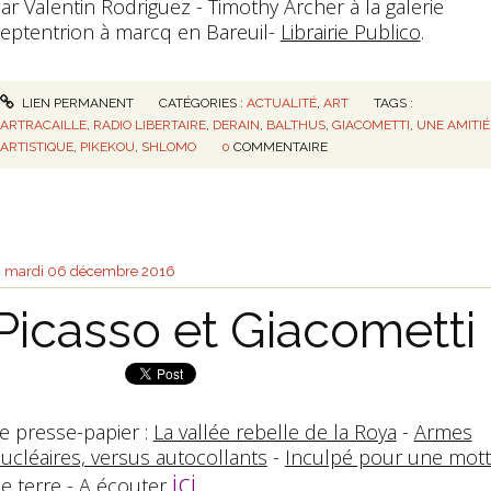
ar Valentin Rodriguez - Timothy Archer à la galerie
eptentrion à marcq en Bareuil-
Librairie Publico
.
LIEN PERMANENT
CATÉGORIES :
ACTUALITÉ
,
ART
TAGS :
ARTRACAILLE
,
RADIO LIBERTAIRE
,
DERAIN
,
BALTHUS
,
GIACOMETTI
,
UNE AMITIÉ
ARTISTIQUE
,
PIKEKOU
,
SHLOMO
0
COMMENTAIRE
mardi 06
décembre 2016
Picasso et Giacometti
e presse-papier :
La vallée rebelle de la Roya
-
Armes
ucléaires, versus autocollants
-
Inculpé pour une mot
ici
.
e terre
- A écouter