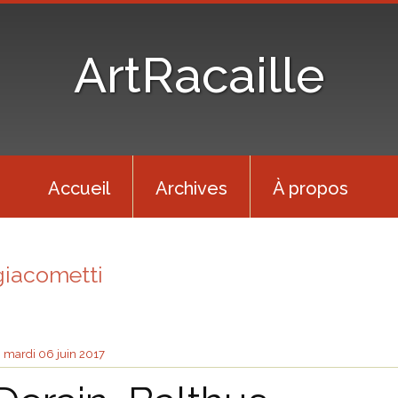
ArtRacaille
Accueil
Archives
À propos
giacometti
mardi 06
juin 2017