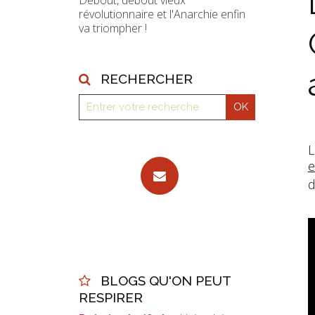
Debout, debout vieux
révolutionnaire et l'Anarchie enfin
va triompher !
RECHERCHER
L
e
d
BLOGS QU'ON PEUT
RESPIRER