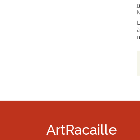
m
M
L
à
m
ArtRacaille