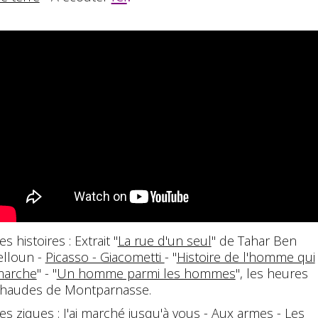
es histoires : Extrait "
La rue d'un seul
" de Tahar Ben
elloun -
Picasso - Giacometti
- "
Histoire de l'homme qui
arche
" - "
Un homme parmi les hommes
", les heures
haudes de Montparnasse.
es ziques :
J'ai marché jusqu'à vous
-
Aux armes
-
Les