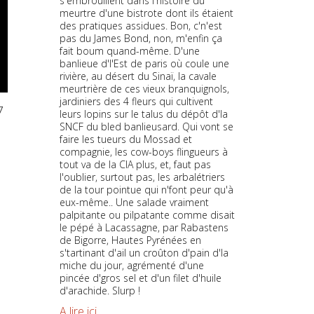
s'embrouillent dans l'histoire du
meurtre d'une bistrote dont ils étaient
des pratiques assidues. Bon, c'n'est
pas du James Bond, non, m'enfin ça
fait boum quand-même. D'une
banlieue d'l'Est de paris où coule une
rivière, au désert du Sinaï, la cavale
meurtrière de ces vieux branquignols,
jardiniers des 4 fleurs qui cultivent
7
leurs lopins sur le talus du dépôt d'la
SNCF du bled banlieusard. Qui vont se
faire les tueurs du Mossad et
compagnie, les cow-boys flingueurs à
tout va de la CIA plus, et, faut pas
l'oublier, surtout pas, les arbalétriers
de la tour pointue qui n'font peur qu'à
eux-même.. Une salade vraiment
palpitante ou pilpatante comme disait
le pépé à Lacassagne, par Rabastens
de Bigorre, Hautes Pyrénées en
s'tartinant d'ail un croûton d'pain d'la
miche du jour, agrémenté d'une
pincée d'gros sel et d'un filet d'huile
d'arachide. Slurp !
A lire ici