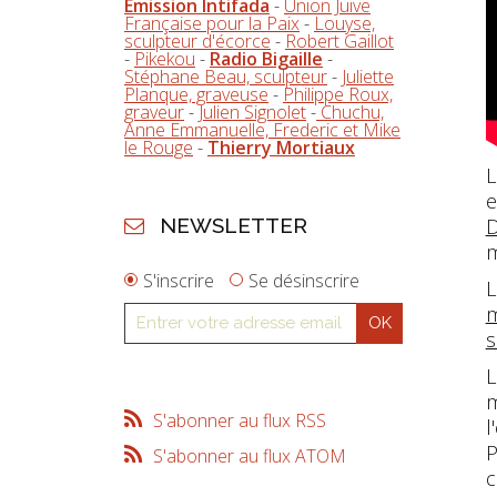
Emission Intifada
-
Union Juive
Française pour la Paix
-
Louyse,
sculpteur d'écorce
-
Robert Gaillot
-
Pikekou
-
Radio Bigaille
-
Stéphane Beau, sculpteur
-
Juliette
Planque, graveuse
-
Philippe Roux,
graveur
-
Julien Signolet
-
Chuchu,
Anne Emmanuelle, Frederic et Mike
le Rouge
-
Thierry Mortiaux
L
e
NEWSLETTER
D
m
S'inscrire
Se désinscrire
L
m
s
L
m
S'abonner au flux RSS
l
P
S'abonner au flux ATOM
c