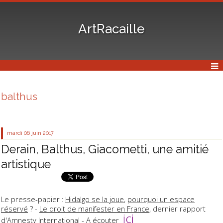
ArtRacaille
balthus
mardi 06
juin 2017
Derain, Balthus, Giacometti, une amitié
artistique
Le presse-papier :
Hidalgo se la joue
,
pourquoi un espace
réservé
? -
Le droit de manifester en France
, dernier rapport
ici
d'Amnesty International - A écouter