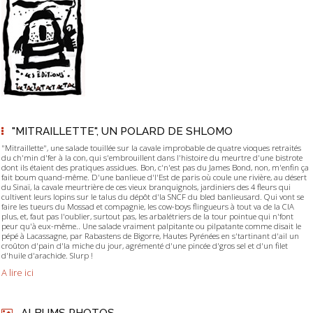
"MITRAILLETTE", UN POLARD DE SHLOMO
"Mitraillette", une salade touillée sur la cavale improbable de quatre vioques retraités
du ch'min d'fer à la con, qui s'embrouillent dans l'histoire du meurtre d'une bistrote
dont ils étaient des pratiques assidues. Bon, c'n'est pas du James Bond, non, m'enfin ça
fait boum quand-même. D'une banlieue d'l'Est de paris où coule une rivière, au désert
du Sinaï, la cavale meurtrière de ces vieux branquignols, jardiniers des 4 fleurs qui
cultivent leurs lopins sur le talus du dépôt d'la SNCF du bled banlieusard. Qui vont se
faire les tueurs du Mossad et compagnie, les cow-boys flingueurs à tout va de la CIA
plus, et, faut pas l'oublier, surtout pas, les arbalétriers de la tour pointue qui n'font
peur qu'à eux-même.. Une salade vraiment palpitante ou pilpatante comme disait le
pépé à Lacassagne, par Rabastens de Bigorre, Hautes Pyrénées en s'tartinant d'ail un
croûton d'pain d'la miche du jour, agrémenté d'une pincée d'gros sel et d'un filet
d'huile d'arachide. Slurp !
A lire ici
ALBUMS PHOTOS