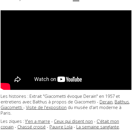
Les histoires : Extrait "Giacometti évoque Derain" en 1957 et
entretiens avec Balthus à propos de Giacometti -
Derain
,
Balthus
,
Giacometti
-
Visite de l'exposition
du musée d'art moderne à
Paris.
Les ziques :
Y'en a marre
-
Ceux qui disent non
-
C'était mon
copain
-
Chassé croisé
-
Pauvre Lola
-
La semaine sanglante
.