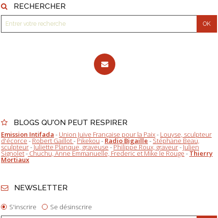
RECHERCHER
BLOGS QU'ON PEUT RESPIRER
Emission Intifada
-
Union Juive Française pour la Paix
-
Louyse, sculpteur
d'écorce
-
Robert Gaillot
-
Pikekou
-
Radio Bigaille
-
Stéphane Beau,
sculpteur
-
Juliette Planque, graveuse
-
Philippe Roux, graveur
-
Julien
Signolet
-
Chuchu, Anne Emmanuelle, Frederic et Mike le Rouge
-
Thierry
Mortiaux
NEWSLETTER
S'inscrire
Se désinscrire