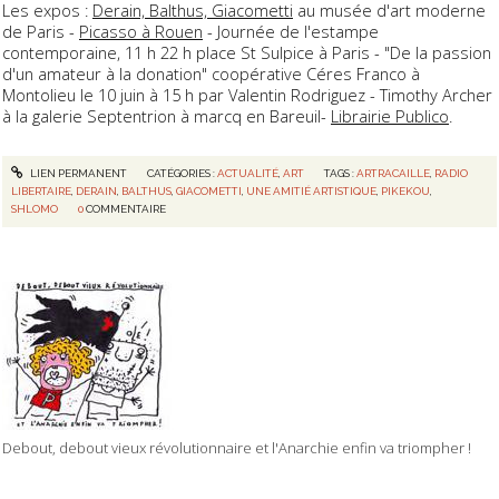
Les expos :
Derain, Balthus, Giacometti
au musée d'art moderne
de Paris -
Picasso à Rouen
- Journée de l'estampe
contemporaine, 11 h 22 h place St Sulpice à Paris - "De la passion
d'un amateur à la donation" coopérative Céres Franco à
Montolieu le 10 juin à 15 h par Valentin Rodriguez - Timothy Archer
à la galerie Septentrion à marcq en Bareuil-
Librairie Publico
.
LIEN PERMANENT
CATÉGORIES :
ACTUALITÉ
,
ART
TAGS :
ARTRACAILLE
,
RADIO
LIBERTAIRE
,
DERAIN
,
BALTHUS
,
GIACOMETTI
,
UNE AMITIÉ ARTISTIQUE
,
PIKEKOU
,
SHLOMO
0
COMMENTAIRE
Debout, debout vieux révolutionnaire et l'Anarchie enfin va triompher !