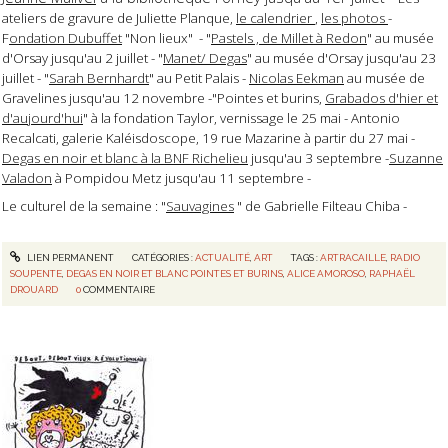
ateliers de gravure de Juliette Planque,
le calendrier
,
les photos
-
F
ondation Dubuffet
"Non lieux" - "
Pastels , de Millet à Redon
" au musée
d'Orsay jusqu'au 2 juillet - "
Manet/ Degas
" au musée d'Orsay jusqu'au 23
juillet - "
Sarah Bernhardt
" au Petit Palais -
Nicolas Eekman
au musée de
Gravelines jusqu'au 12 novembre -"Pointes et burins,
Grabados d'hier et
d'aujourd'hui
" à la fondation Taylor, vernissage le 25 mai - Antonio
Recalcati, galerie Kaléisdoscope, 19 rue Mazarine à partir du 27 mai -
Degas en noir et blanc à la BNF Richelieu
jusqu'au 3 septembre -
Suzanne
Valadon
à Pompidou Metz jusqu'au 11 septembre -
Le culturel de la semaine : "
Sauvagines
" de Gabrielle Filteau Chiba -
LIEN PERMANENT
CATÉGORIES :
ACTUALITÉ
,
ART
TAGS :
ARTRACAILLE
,
RADIO
SOUPENTE
,
DEGAS EN NOIR ET BLANC POINTES ET BURINS
,
ALICE AMOROSO
,
RAPHAËL
DROUARD
0
COMMENTAIRE