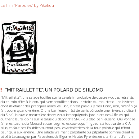
Le film "Parodies" by Pikekou
"MITRAILLETTE", UN POLARD DE SHLOMO
"Mitraillette", une salade touillée sur la cavale improbable de quatre vioques retraités
du ch'min d'fer à la con, qui s'embrouillent dans l'histoire du meurtre d'une bistrote
dont ils étaient des pratiques assidues. Bon, c'n'est pas du James Bond, non, m'enfin ça
fait boum quand-même. D'une banlieue d'l'Est de paris où coule une rivière, au désert
du Sinaï, la cavale meurtrière de ces vieux branquignols, jardiniers des 4 fleurs qui
cultivent leurs lopins sur le talus du dépôt d'la SNCF du bled banlieusard. Qui vont se
faire les tueurs du Mossad et compagnie, les cow-boys flingueurs à tout va de la CIA
plus, et, faut pas l'oublier, surtout pas, les arbalétriers de la tour pointue qui n'font
peur qu'à eux-même.. Une salade vraiment palpitante ou pilpatante comme disait le
pépé à Lacassagne, par Rabastens de Bigorre, Hautes Pyrénées en s'tartinant d'ail un