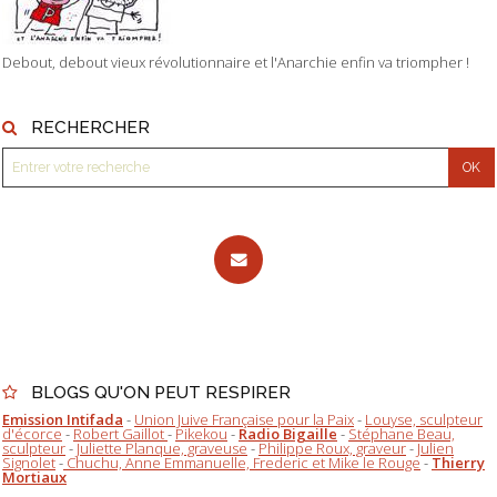
Debout, debout vieux révolutionnaire et l'Anarchie enfin va triompher !
RECHERCHER
BLOGS QU'ON PEUT RESPIRER
Emission Intifada
-
Union Juive Française pour la Paix
-
Louyse, sculpteur
d'écorce
-
Robert Gaillot
-
Pikekou
-
Radio Bigaille
-
Stéphane Beau,
sculpteur
-
Juliette Planque, graveuse
-
Philippe Roux, graveur
-
Julien
Signolet
-
Chuchu, Anne Emmanuelle, Frederic et Mike le Rouge
-
Thierry
Mortiaux