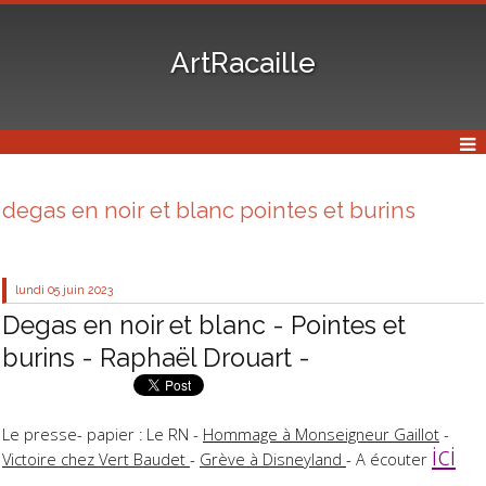
ArtRacaille
degas en noir et blanc pointes et burins
lundi 05
juin 2023
Degas en noir et blanc - Pointes et
burins - Raphaël Drouart -
Le presse- papier : Le RN -
Hommage à Monseigneur Gaillot
-
ici
Victoire chez Vert Baudet
-
Grève à Disneyland
- A écouter