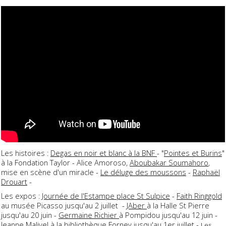
Les histoires :
Degas en noir et blanc à la BNF
- "
Pointes et Burins
"
à la Fondation Taylor - Alice Amoroso,
Aboubakar Soumahoro
,
mise en scène d'un miracle -
Le déluge des moussons
-
Raphaël
Drouart
-
Les expos :
Journée de l'Estampe place St Sulpice
-
Faith Ringgold
au musée Picasso jusqu'au 2 juillet -
JAber
à la Halle St Pierre
jusqu'au 20 juin -
Germaine Richier
à Pompidou jusqu'au 12 juin -
Jeanne Malivel
à la bibliothèque Forney jusqu'au 1er juillet -
Les