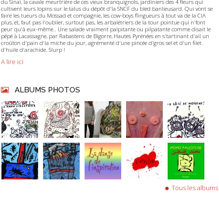
du Sinaï, la cavale meurtrière de ces vieux branquignols, jardiniers des 4 fleurs qui
cultivent leurs lopins sur le talus du dépôt d'la SNCF du bled banlieusard. Qui vont se
faire les tueurs du Mossad et compagnie, les cow-boys flingueurs à tout va de la CIA
plus, et, faut pas l'oublier, surtout pas, les arbalétriers de la tour pointue qui n'font
peur qu'à eux-même.. Une salade vraiment palpitante ou pilpatante comme disait le
pépé à Lacassagne, par Rabastens de Bigorre, Hautes Pyrénées en s'tartinant d'ail un
croûton d'pain d'la miche du jour, agrémenté d'une pincée d'gros sel et d'un filet
d'huile d'arachide. Slurp !
A lire ici
ALBUMS PHOTOS
Tous les albums