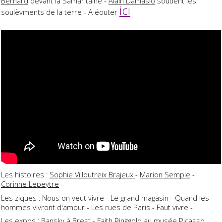
Bernard
devant la Samaritaine -
Alain Damasio
soutient les
ici
soulèvments de la terre - A éouter
Les histoires :
Sophie Villoutreix Brajeux
-
Marion Semple
-
Corinne Lepeytre
-
Les ziques : Nous on veut vivre - Le grand magasin - Quand les
hommes vivront d'amour - Les rues de Paris - Faut vivre -
Les expos :
Bansky
à Brest -
Faith Ringgold
au musée Picasso