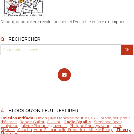
Debout, debout vieux révolutionnaire et l'Anarchie enfin va triompher !
RECHERCHER
BLOGS QU'ON PEUT RESPIRER
Emission Intifada
-
Union Juive Française pour la Paix
-
Louyse, sculpteur
d'écorce
-
Robert Gaillot
-
Pikekou
-
Radio Bigaille
-
Stéphane Beau,
sculpteur
-
Juliette Planque, graveuse
-
Philippe Roux, graveur
-
Julien
Signolet
-
Chuchu, Anne Emmanuelle, Frederic et Mike le Rouge
-
Thierry
Mortiaux