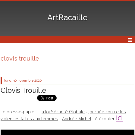
ArtRacaille
clovis trouille
lundi 30
novembre 2020
Clovis Trouille
Le presse-papier : L
a loi Sécurité Globale
-
Journée contre les
ici
violences faites aux femmes
-
Andrée Michel
- A écouter