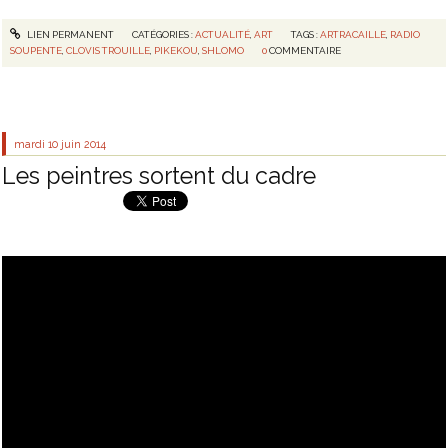
LIEN PERMANENT
CATÉGORIES :
ACTUALITÉ
,
ART
TAGS :
ARTRACAILLE
,
RADIO
SOUPENTE
,
CLOVIS TROUILLE
,
PIKEKOU
,
SHLOMO
0
COMMENTAIRE
mardi 10
juin 2014
Les peintres sortent du cadre