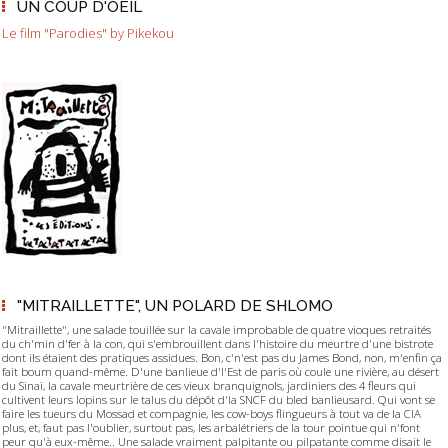
UN COUP D'OEIL
Le film "Parodies" by Pikekou
"MITRAILLETTE", UN POLARD DE SHLOMO
"Mitraillette", une salade touillée sur la cavale improbable de quatre vioques retraités
du ch'min d'fer à la con, qui s'embrouillent dans l'histoire du meurtre d'une bistrote
dont ils étaient des pratiques assidues. Bon, c'n'est pas du James Bond, non, m'enfin ça
fait boum quand-même. D'une banlieue d'l'Est de paris où coule une rivière, au désert
du Sinaï, la cavale meurtrière de ces vieux branquignols, jardiniers des 4 fleurs qui
cultivent leurs lopins sur le talus du dépôt d'la SNCF du bled banlieusard. Qui vont se
faire les tueurs du Mossad et compagnie, les cow-boys flingueurs à tout va de la CIA
plus, et, faut pas l'oublier, surtout pas, les arbalétriers de la tour pointue qui n'font
peur qu'à eux-même.. Une salade vraiment palpitante ou pilpatante comme disait le