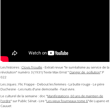
Les histoires :
Clovis Trouille
- Extrait revue "le surréalisme au service de la
révolution" numéro 3 (1931) Texte Max Ernst "
Danger de pollution
".P
022
Les ziques : Flic Frappe - Debout les femmes - La butte rouge - Le père
Duchesne - Les nuits d'une demoiselle - Faut vivre.
Le culturel de la semaine : doc "
Manifestations, 60 ans de maintien de
l'ordre
" sur Public Sénat - Lire "
Les vieux fourneaux tome 6
"de Lupano et
Cauuet