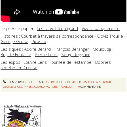
Le presse papier :
la sncf voit trop grand
-
Vive la banqueroute
.
Histoires :
Courbet à travers sa correspondance
-
Clovis Trouille
-
George Grosz
-
Picasso
.
Les ziques :
Adolfe Bérard
-
François Béranger
-
Mouloudji
-
Brigitte Fontaine
-
Pierre Louki
-
Serge Reggiani.
Les expos :
Louvre Lens
-
Journée de l'estampe
-
Bobines
rebelles en Creuse
.
LIEN PERMANENT
TAGS :
ARTRACAILLE
,
COURBET
,
PICASSO
,
CLOVIS TROUILLE
,
GEORGE GROSZ
,
PIKEKOU
,
SHLOMO
,
ROBERT GAILLOT
0
COMMENTAIRE