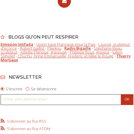
BLOGS QU'ON PEUT RESPIRER
Emission Intifada
-
Union Juive Française pour la Paix
-
Louyse, sculpteur
d'écorce
-
Robert Gaillot
-
Pikekou
-
Radio Bigaille
-
Stéphane Beau,
sculpteur
-
Juliette Planque, graveuse
-
Philippe Roux, graveur
-
Julien
Signolet
-
Chuchu, Anne Emmanuelle, Frederic et Mike le Rouge
-
Thierry
Mortiaux
NEWSLETTER
S'inscrire
Se désinscrire
S'abonner au flux RSS
S'abonner au flux ATOM