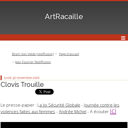
ArtRacaille
Bram Van Velde (rediffusion)
Page d'accueil
Jean Fautrier Rediffusion
lundi 30
novembre 2020
Clovis Trouille
Le presse-papier : L
a loi Sécurité Globale
-
Journée contre les
ici
violences faites aux femmes
-
Andrée Michel
- A écouter