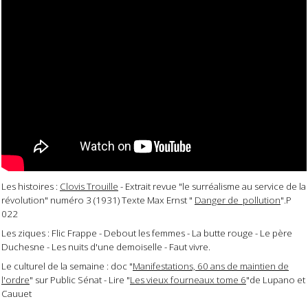
Les histoires :
Clovis Trouille
- Extrait revue "le surréalisme au service de la
révolution" numéro 3 (1931) Texte Max Ernst "
Danger de pollution
".P
022
Les ziques : Flic Frappe - Debout les femmes - La butte rouge - Le père
Duchesne - Les nuits d'une demoiselle - Faut vivre.
Le culturel de la semaine : doc "
Manifestations, 60 ans de maintien de
l'ordre
" sur Public Sénat - Lire "
Les vieux fourneaux tome 6
"de Lupano et
Cauuet