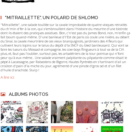
"MITRAILLETTE", UN POLARD DE SHLOMO
"Mitraillette", une salade touillée sur la cavale improbable de quatre vioques retraités
du ch'min d'fer à la con, qui s'embrouillent dans l'histoire du meurtre d'une bistrote
dont ils étaient des pratiques assidues. Bon, c'n'est pas du James Bond, non, m'enfin ça
fait boum quand-même. D'une banlieue d'l'Est de paris où coule une rivière, au désert
du Sinaï, la cavale meurtrière de ces vieux branquignols, jardiniers des 4 fleurs qui
cultivent leurs lopins sur le talus du dépôt d'la SNCF du bled banlieusard. Qui vont se
faire les tueurs du Mossad et compagnie, les cow-boys flingueurs à tout va de la CIA
plus, et, faut pas l'oublier, surtout pas, les arbalétriers de la tour pointue qui n'font
peur qu'à eux-même.. Une salade vraiment palpitante ou pilpatante comme disait le
pépé à Lacassagne, par Rabastens de Bigorre, Hautes Pyrénées en s'tartinant d'ail un
croûton d'pain d'la miche du jour, agrémenté d'une pincée d'gros sel et d'un filet
d'huile d'arachide. Slurp !
A lire ici
ALBUMS PHOTOS