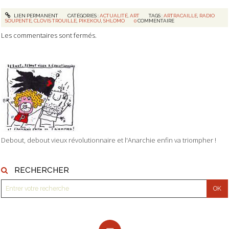
LIEN PERMANENT
CATÉGORIES :
ACTUALITÉ
,
ART
TAGS :
ARTRACAILLE
,
RADIO
SOUPENTE
,
CLOVIS TROUILLE
,
PIKEKOU
,
SHLOMO
0
COMMENTAIRE
Les commentaires sont fermés.
Debout, debout vieux révolutionnaire et l'Anarchie enfin va triompher !
RECHERCHER