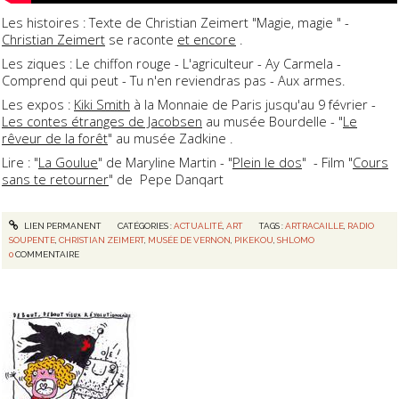
Les histoires : Texte de Christian Zeimert "Magie, magie " -
Christian Zeimert
se raconte
et encore
.
Les ziques : Le chiffon rouge - L'agriculteur - Ay Carmela -
Comprend qui peut - Tu n'en reviendras pas - Aux armes.
Les expos :
Kiki Smith
à la Monnaie de Paris jusqu'au 9 février -
Les contes étranges de Jacobsen
au musée Bourdelle - "
Le
rêveur de la forêt
" au musée Zadkine .
Lire : "
La Goulue
" de Maryline Martin - "
Plein le dos
" - Film "
Cours
sans te retourner
" de Pepe Danqart
LIEN PERMANENT
CATÉGORIES :
ACTUALITÉ
,
ART
TAGS :
ARTRACAILLE
,
RADIO
SOUPENTE
,
CHRISTIAN ZEIMERT
,
MUSÉE DE VERNON
,
PIKEKOU
,
SHLOMO
0
COMMENTAIRE