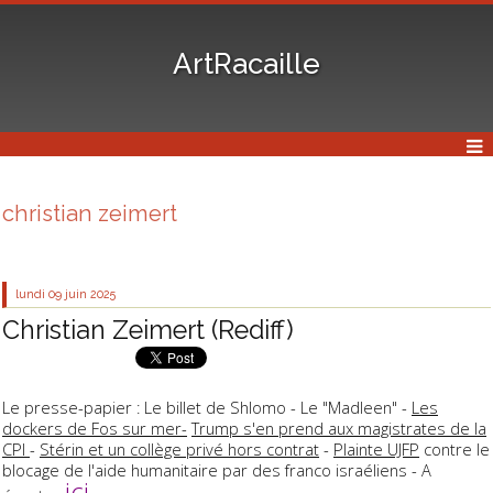
ArtRacaille
christian zeimert
lundi 09
juin 2025
Christian Zeimert (Rediff)
Le presse-papier : Le billet de Shlomo - Le "Madleen" -
Les
dockers de Fos sur mer-
Trump s'en prend aux magistrates de la
CPI
-
Stérin et un collège privé hors contrat
-
Plainte UJFP
contre le
blocage de l'aide humanitaire par des franco israéliens - A
ici