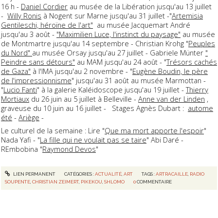
16 h -
Daniel Cordier
au musée de la Libération jusqu'au 13 juillet
-
Willy Ronis
à Nogent sur Marne jusqu'au 31 juillet -"
Artemisia
Gentileschi, héroïne de l'art"
au musée Jacquemart André
jusqu'au 3 août -
"Maximilien Luce, l'instinct du paysage"
au musée
de Montmartre jusqu'au 14 septembre - Christian Krohg "
Peuples
du Nord"
au musée Orsay jusqu'au 27 juillet - Gabriele Münter
"
Peindre sans détours"
au MAM jusqu'au 24 août - "
Trésors cachés
de Gaza"
à l'IMA jusqu'au 2 novembre - "
Eugène Boudin, le père
de l'impressionnisme
" jusqu'au 31 août au musée Marmottan -
"
Lucio Fanti
" à la galerie Kaléidoscope jusqu'au 19 juillet -
Thierry
Mortiaux
du 26 juin au 5 juillet à Belleville -
Anne van der Linden
,
graveuse du 10 juin au 16 juillet - Stages Agnès Dubart :
autome
été
-
Ariège
-
Le culturel de la semaine : Lire "
Que ma mort apporte l'espoir
"
Nada Yafi - "
La fille qui ne voulait pas se taire
" Abi Daré -
REmbobina "
Raymond Devos
"
LIEN PERMANENT
CATÉGORIES :
ACTUALITÉ
,
ART
TAGS :
ARTRACAILLE
,
RADIO
SOUPENTE
,
CHRISTIAN ZEIMERT
,
PIKEKOU
,
SHLOMO
0
COMMENTAIRE