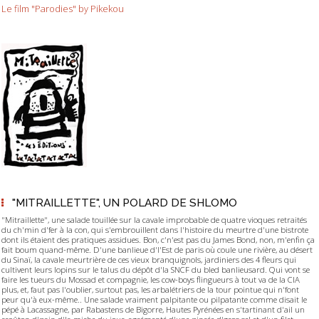
Le film "Parodies" by Pikekou
"MITRAILLETTE", UN POLARD DE SHLOMO
"Mitraillette", une salade touillée sur la cavale improbable de quatre vioques retraités
du ch'min d'fer à la con, qui s'embrouillent dans l'histoire du meurtre d'une bistrote
dont ils étaient des pratiques assidues. Bon, c'n'est pas du James Bond, non, m'enfin ça
fait boum quand-même. D'une banlieue d'l'Est de paris où coule une rivière, au désert
du Sinaï, la cavale meurtrière de ces vieux branquignols, jardiniers des 4 fleurs qui
cultivent leurs lopins sur le talus du dépôt d'la SNCF du bled banlieusard. Qui vont se
faire les tueurs du Mossad et compagnie, les cow-boys flingueurs à tout va de la CIA
plus, et, faut pas l'oublier, surtout pas, les arbalétriers de la tour pointue qui n'font
peur qu'à eux-même.. Une salade vraiment palpitante ou pilpatante comme disait le
pépé à Lacassagne, par Rabastens de Bigorre, Hautes Pyrénées en s'tartinant d'ail un