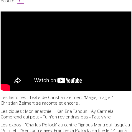
écouter
Les histoires : Texte de Christian Zeimert "Magie, magie " -
Christian Zeimert
se raconte
et encore
.
Les ziques : Mon anarchie - Kan Ena Tahoun - Ay Carmela -
Comprend qui peut - Tu n'en reviendras pas - Faut vivre
Les expos : "
Charles Pollock
' au centre Tignous Montreuil jusqu'au
19 juillet - "Rencontre avec Francesca Pollock , sa fille le 14 juin à