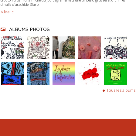
croûton d'pain d'la miche du jour, agrémenté d'une pincée d'gros sel et d'un filet
d'huile d'arachide. Slurp !
A lire ici
ALBUMS PHOTOS
Tous les albums