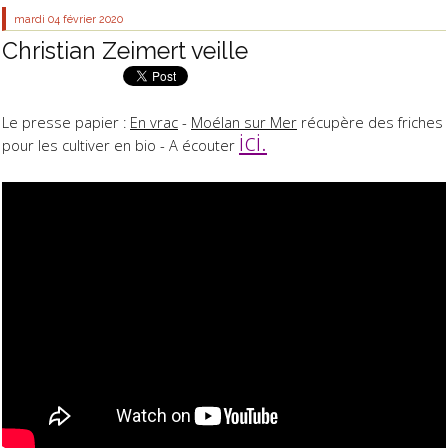
mardi 04
février 2020
Christian Zeimert veille
Le presse papier :
En vrac
-
Moélan sur Mer
récupère des friches
ici.
pour les cultiver en bio - A écouter