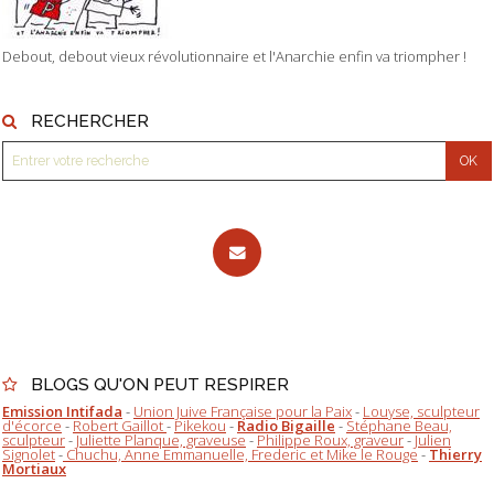
Debout, debout vieux révolutionnaire et l'Anarchie enfin va triompher !
RECHERCHER
BLOGS QU'ON PEUT RESPIRER
Emission Intifada
-
Union Juive Française pour la Paix
-
Louyse, sculpteur
d'écorce
-
Robert Gaillot
-
Pikekou
-
Radio Bigaille
-
Stéphane Beau,
sculpteur
-
Juliette Planque, graveuse
-
Philippe Roux, graveur
-
Julien
Signolet
-
Chuchu, Anne Emmanuelle, Frederic et Mike le Rouge
-
Thierry
Mortiaux