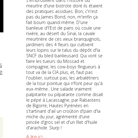
s'embrouillent dans l'histoire du
meurtre d'une bistrote dont ils étaient
des pratiques assidues. Bon, c'n'est
pas du James Bond, non, m'enfin ça
fait boum quand-même. D'une
banlieue d'l'Est de paris où coule une
rivière, au désert du Sinaï, la cavale
meurtrière de ces vieux branquignols,
jardiniers des 4 fleurs qui cultivent
leurs lopins sur le talus du dépôt d'la
SNCF du bled banlieusard. Qui vont se
faire les tueurs du Mossad et
s
compagnie, les cow-boys flingueurs à
e
tout va de la CIA plus, et, faut pas
l'oublier, surtout pas, les arbalétriers
de la tour pointue qui n'font peur qu'à
eux-même.. Une salade vraiment
palpitante ou pilpatante comme disait
le pépé à Lacassagne, par Rabastens
de Bigorre, Hautes Pyrénées en
s'tartinant d'ail un croûton d'pain d'la
miche du jour, agrémenté d'une
pincée d'gros sel et d'un filet d'huile
d'arachide. Slurp !
A lire ici