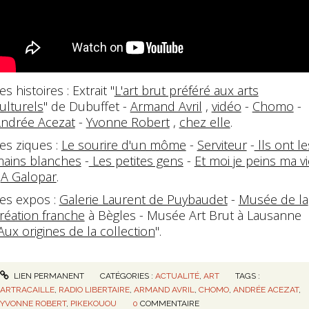
es histoires : Extrait "
L'art brut préféré aux arts
ulturels
" de Dubuffet -
Armand Avril
,
vidéo
-
Chomo
-
ndrée Acezat
-
Yvonne Robert
,
chez elle
.
es ziques :
Le sourire d'un môme
-
Serviteur
-
lls ont le
ains blanches
-
Les petites gens
-
Et moi je peins ma vi
-
A Galopar
.
es expos :
Galerie Laurent de Puybaudet
-
Musée de la
réation franche
à Bègles - Musée Art Brut à Lausanne
Aux origines de la collection
".
LIEN PERMANENT
CATÉGORIES :
ACTUALITÉ
,
ART
TAGS :
ARTRACAILLE
,
RADIO LIBERTAIRE
,
ARMAND AVRIL
,
CHOMO
,
ANDRÉE ACEZAT
,
YVONNE ROBERT
,
PIKEKOUOU
0
COMMENTAIRE