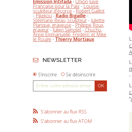
Emission Intifada
-
Union Juive
Française pour la Paix
-
Louyse,
sculpteur d'écorce
-
Robert Gaillot
-
Pikekou
-
Radio Bigaille
-
Stéphane Beau, sculpteur
-
Juliette
Planque, graveuse
-
Philippe Roux,
graveur
-
Julien Signolet
-
Chuchu,
Anne Emmanuelle, Frederic et Mike
L
le Rouge
-
Thierry Mortiaux
c
A
NEWSLETTER
L
m
S'inscrire
Se désinscrire
L
c
"
S'abonner au flux RSS
S'abonner au flux ATOM