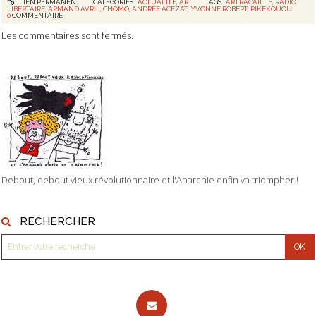
LIEN PERMANENT
CATÉGORIES :
ACTUALITÉ
,
ART
TAGS :
ARTRACAILLE
,
RADIO
LIBERTAIRE
,
ARMAND AVRIL
,
CHOMO
,
ANDRÉE ACEZAT
,
YVONNE ROBERT
,
PIKEKOUOU
0
COMMENTAIRE
Les commentaires sont fermés.
Debout, debout vieux révolutionnaire et l'Anarchie enfin va triompher !
RECHERCHER