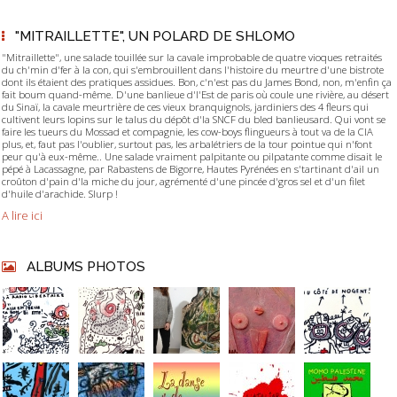
"MITRAILLETTE", UN POLARD DE SHLOMO
"Mitraillette", une salade touillée sur la cavale improbable de quatre vioques retraités
du ch'min d'fer à la con, qui s'embrouillent dans l'histoire du meurtre d'une bistrote
dont ils étaient des pratiques assidues. Bon, c'n'est pas du James Bond, non, m'enfin ça
fait boum quand-même. D'une banlieue d'l'Est de paris où coule une rivière, au désert
du Sinaï, la cavale meurtrière de ces vieux branquignols, jardiniers des 4 fleurs qui
cultivent leurs lopins sur le talus du dépôt d'la SNCF du bled banlieusard. Qui vont se
faire les tueurs du Mossad et compagnie, les cow-boys flingueurs à tout va de la CIA
plus, et, faut pas l'oublier, surtout pas, les arbalétriers de la tour pointue qui n'font
peur qu'à eux-même.. Une salade vraiment palpitante ou pilpatante comme disait le
pépé à Lacassagne, par Rabastens de Bigorre, Hautes Pyrénées en s'tartinant d'ail un
croûton d'pain d'la miche du jour, agrémenté d'une pincée d'gros sel et d'un filet
d'huile d'arachide. Slurp !
A lire ici
ALBUMS PHOTOS