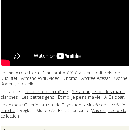
Les histoires : Extrait "
L'art brut préféré aux arts culturels
" de
Dubuffet -
Armand Avril
,
vidéo
-
Chomo
-
Andrée Acezat
-
Yvonne
Robert
,
chez elle
.
Les ziques :
Le sourire d'un môme
-
Serviteur
-
lls ont les mains
blanches
-
Les petites gens
-
Et moi je peins ma vie
-
A Galopar
.
Les expos :
Galerie Laurent de Puybaudet
-
Musée de la création
franche
à Bègles - Musée Art Brut à Lausanne "
Aux origines de la
collection
".