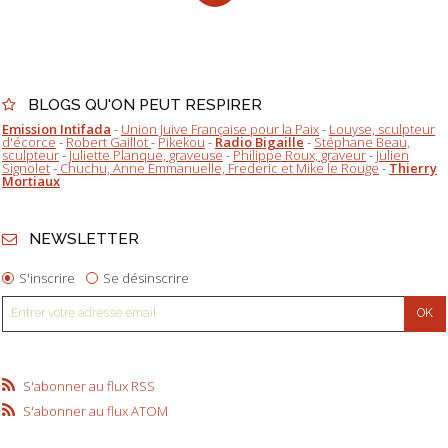
BLOGS QU'ON PEUT RESPIRER
Emission Intifada
-
Union Juive Française pour la Paix
-
Louyse, sculpteur
d'écorce
-
Robert Gaillot
-
Pikekou
-
Radio Bigaille
-
Stéphane Beau,
sculpteur
-
Juliette Planque, graveuse
-
Philippe Roux, graveur
-
Julien
Signolet
-
Chuchu, Anne Emmanuelle, Frederic et Mike le Rouge
-
Thierry
Mortiaux
NEWSLETTER
S'inscrire
Se désinscrire
S'abonner au flux RSS
S'abonner au flux ATOM