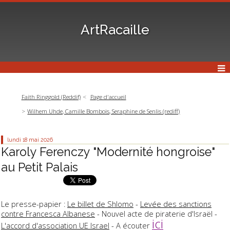
ArtRacaille
Faith Ringgold (Reddif)
Page d'accueil
Wilhem Uhde, Camille Bombois, Seraphine de Senlis (rediff)
lundi 18
mai 2026
Karoly Ferenczy "Modernité hongroise"
au Petit Palais
Le presse-papier :
Le billet de Shlomo
-
Levée des sanctions
contre Francesca Albanese
- Nouvel acte de piraterie d'Israël -
ici
L'accord d'association UE Israel
- A écouter