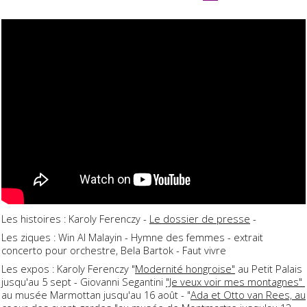
Les histoires : Karoly Ferenczy -
Le dossier de presse
-
Les ziques : Win Al Malayin - Hymne des femmes - extrait
concerto pour orchestre, Bela Bartok - Faut vivre
Les expos : Karoly Ferenczy "
Modernité hongroise"
au Petit Palais
jusqu'au 5 sept - Giovanni Segantini
"Je veux voir mes montagnes"
au musée Marmottan jusqu'au 16 août - "
Ada et Otto van Rees, au