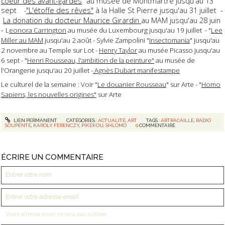
coeur des avant-gardes
"au musée de Montmartre jusqu'au 13
sept
"L'étoffe des rêves"
à la Halle St Pierre jusqu'au 31 juillet -
-
La donation du docteur Maurice Girardin
au MAM jusqu'au 28 juin
-
L
eonora Carrington
au musée du Luxembourg jusqu'au 19 juillet - "
Lee
Miller au MAM
jusqu'au 2 août - Sylvie Zampolini "
Insectomania
" jusqu'au
2 novembre au Temple sur Lot -
Henry Taylor
au musée Picasso jusqu'au
6 sept - "
Henri Rousseau, l'ambition de la peinture"
au musée de
l'Orangerie jusqu'au 20 juillet -
Agnès Dubart manifestampe
Le culturel de la semaine : Voir "
Le douanier Rousseau
" sur Arte - "
Homo
Sapiens, les nouvelles origines"
sur Arte
LIEN PERMANENT
CATÉGORIES :
ACTUALITÉ
,
ART
TAGS :
ARTRACAILLE
,
RADIO
SOUPENTE
,
KAROLY FERENCZY
,
PIKEKOU
,
SHLOMO
0
COMMENTAIRE
ÉCRIRE UN COMMENTAIRE
Votre adresse email ne sera pas publiée