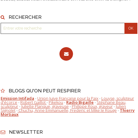
RECHERCHER
BLOGS QU'ON PEUT RESPIRER
Emission Intifada
-
Union Juive Française pour la Paix
-
Louyse, sculpteur
d'écorce
-
Robert Gaillot
-
Pikekou
-
Radio Bigaille
-
Stéphane Beau,
sculpteur
-
Juliette Planque, graveuse
-
Philippe Roux, graveur
-
Julien
Signolet
-
Chuchu, Anne Emmanuelle, Frederic et Mike le Rouge
-
Thierry
Mortiaux
NEWSLETTER