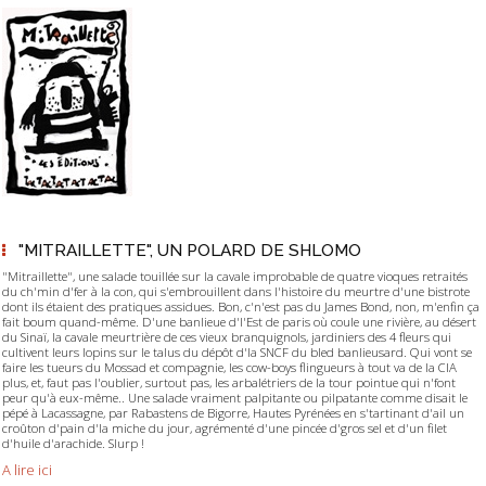
"MITRAILLETTE", UN POLARD DE SHLOMO
"Mitraillette", une salade touillée sur la cavale improbable de quatre vioques retraités
du ch'min d'fer à la con, qui s'embrouillent dans l'histoire du meurtre d'une bistrote
dont ils étaient des pratiques assidues. Bon, c'n'est pas du James Bond, non, m'enfin ça
fait boum quand-même. D'une banlieue d'l'Est de paris où coule une rivière, au désert
du Sinaï, la cavale meurtrière de ces vieux branquignols, jardiniers des 4 fleurs qui
cultivent leurs lopins sur le talus du dépôt d'la SNCF du bled banlieusard. Qui vont se
faire les tueurs du Mossad et compagnie, les cow-boys flingueurs à tout va de la CIA
plus, et, faut pas l'oublier, surtout pas, les arbalétriers de la tour pointue qui n'font
peur qu'à eux-même.. Une salade vraiment palpitante ou pilpatante comme disait le
pépé à Lacassagne, par Rabastens de Bigorre, Hautes Pyrénées en s'tartinant d'ail un
croûton d'pain d'la miche du jour, agrémenté d'une pincée d'gros sel et d'un filet
d'huile d'arachide. Slurp !
A lire ici