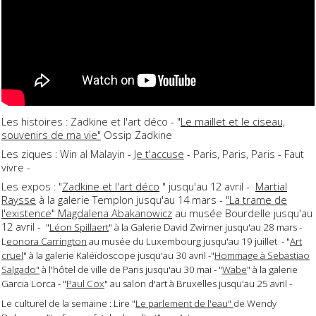
Les histoires : Zadkine et l'art déco - "
Le maillet et le ciseau,
souvenirs de ma vie"
Ossip Zadkine
Les ziques : Win al Malayin -
Je t'accuse
- Paris, Paris, Paris - Faut
vivre -
Les expos : "
Zadkine et l'art déco
" jusqu'au 12 avril -
Martial
Raysse
à la galerie Templon jusqu'au 14 mars -
"La trame de
l'existence" Magdalena Abakanowicz
au musée Bourdelle jusqu'au
12 avril -
"
Léon Spillaert
" à la Galerie David Zwirner jusqu'au 28 mars -
L
eonora Carrington
au musée du Luxembourg jusqu'au 19 juillet - "
Art
cruel
" à la galerie Kaléïdoscope jusqu'au 30 avril -"
Hommage à Sebastiao
Salgado"
à l'hôtel de ville de Paris jusqu'au 30 mai - "
Wabe
" à la galerie
Garcia Lorca - "
Paul Cox
" au salon d'art à Bruxelles jusqu'au 25 avril -
Le culturel de la semaine : Lire "
Le parlement de l'eau"
de Wendy