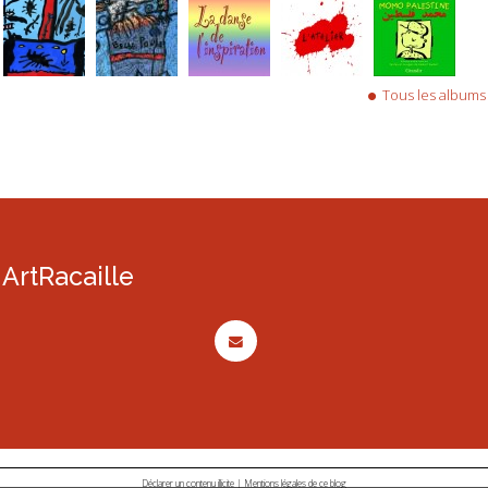
Tous les albums
ArtRacaille
Déclarer un contenu illicite
|
Mentions légales de ce blog