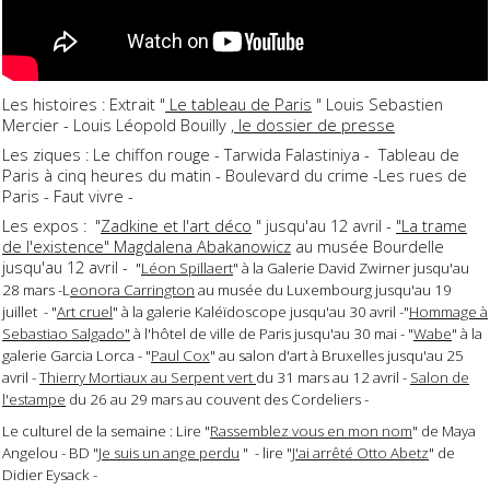
Les histoires : Extrait "
Le tableau de Paris
" Louis Sebastien
Mercier - Louis Léopold Bouilly ,
le dossier de presse
Les ziques : Le chiffon rouge - Tarwida Falastiniya - Tableau de
Paris à cinq heures du matin - Boulevard du crime -Les rues de
Paris - Faut vivre -
Les expos : "
Zadkine et l'art déco
" jusqu'au 12 avril -
"La trame
de l'existence" Magdalena Abakanowicz
au musée Bourdelle
jusqu'au 12 avril -
"
Léon Spillaert
" à la Galerie David Zwirner jusqu'au
28 mars -L
eonora Carrington
au musée du Luxembourg jusqu'au 19
juillet - "
Art cruel
" à la galerie Kaléïdoscope jusqu'au 30 avril -"
Hommage à
Sebastiao Salgado"
à l'hôtel de ville de Paris jusqu'au 30 mai - "
Wabe
" à la
galerie Garcia Lorca - "
Paul Cox
" au salon d'art à Bruxelles jusqu'au 25
avril -
Thierry Mortiaux au Serpent vert
du 31 mars au 12 avril -
Salon de
l'estampe
du 26 au 29 mars au couvent des Cordeliers -
Le culturel de la semaine : Lire "
Rassemblez vous en mon nom
" de Maya
Angelou - BD "
Je suis un ange perdu
" - lire "
J'ai arrêté Otto Abetz
" de
Didier Eysack -