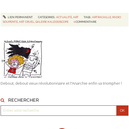
LIEN PERMANENT
CATÉGORIES :
ACTUALITÉ
,
ART
TAGS :
ARTRACAILLE
,
RADIO
SOUPENTE
,
ART CRUEL
,
GALEIRE KALÉIDOSCOPE
0
COMMENTAIRE
Debout, debout vieux révolutionnaire et l'Anarchie enfin va triompher !
RECHERCHER