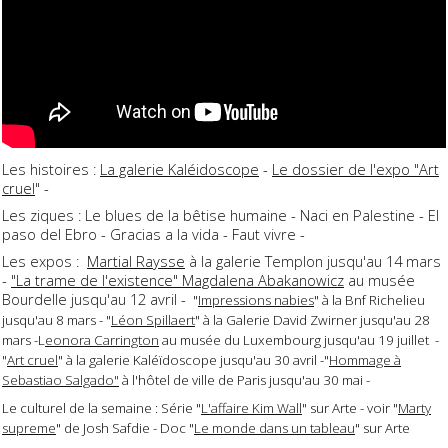
Les histoires :
La galerie Kaléidoscope
-
Le dossier de l'expo "Art
cruel
" -
Les ziques : Le blues de la bêtise humaine - Naci en Palestine - El
paso del Ebro - Gracias a la vida - Faut vivre -
Les expos :
Martial Raysse
à la galerie Templon jusqu'au 14 mars
-
"La trame de l'existence" Magdalena Abakanowicz
au musée
Bourdelle jusqu'au 12 avril -
"
Impressions nabies
" à la Bnf Richelieu
jusqu'au 8 mars - "
Léon Spillaert
" à la Galerie David Zwirner jusqu'au 28
mars -L
eonora Carrington
au musée du Luxembourg jusqu'au 19 juillet -
"
Art cruel
" à la galerie Kaléïdoscope jusqu'au 30 avril -"
Hommage à
Sebastiao Salgado"
à l'hôtel de ville de Paris jusqu'au 30 mai -
Le culturel de la semaine : Série "
L'affaire Kim Wall
" sur Arte - voir "
Marty
supreme
" de Josh Safdie - Doc "
Le monde dans un tableau
" sur Arte