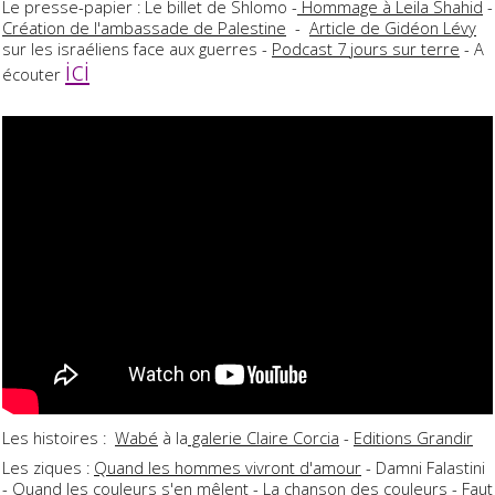
Le presse-papier : Le billet de Shlomo -
Hommage à Leila Shahid
-
Création de l'ambassade de Palestine
-
Article de Gidéon Lévy
sur les israéliens face aux guerres -
Podcast 7 jours sur terre
- A
ici
écouter
Les histoires :
Wabé
à la
galerie Claire Corcia
-
Editions Grandir
Les ziques :
Quand les hommes vivront d'amour
- Damni Falastini
- Quand les couleurs s'en mêlent - La chanson des couleurs - Faut