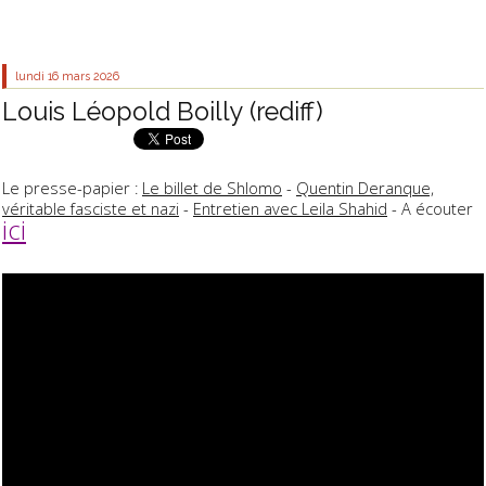
lundi 16
mars 2026
Louis Léopold Boilly (rediff)
Le presse-papier :
Le billet de Shlomo
-
Quentin Deranque,
véritable fasciste et nazi
-
Entretien avec Leila Shahid
- A écouter
ici