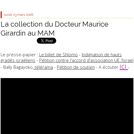
lundi 23
mars 2026
La collection du Docteur Maurice
Girardin au MAM
Le presse-papier :
Le billet de Shlomo
-
Indignation de hauts
gradés israéliens
-
Pétition contre l'accord d'association UE /Israël
ici
- Bally Bagayoko,
télérama
-
Pétition de soutien
- A écouter
-