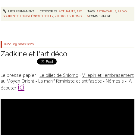
LIEN PERMANENT
CATÉGORIES :
ACTUALITÉ
,
ART
TAGS :
ARTRACAILLE
,
RADIO
SOUPENTE
,
LOUIS LÉOPOLD BOILLY
,
PIKEKOU
,
SHLOMO
0
COMMENTAIRE
lundi 09
mars 2026
Zadkine et l'art déco
Le presse-papier :
Le billet de Shlomo
-
Villepin et l'embrasement
au Moyen Orient
-
La manif féministe et antifascite
-
Némesis
- A
ici
écouter