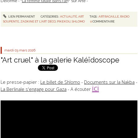
Delorme - "
La femme fatale dans l'ar
t" sur Arte -
LIEN PERMANENT
CATÉGORIES :
ACTUALITÉ
,
ART
TAGS :
ARTRACAILLE
,
RADIO
SOUPENTE
,
ZADKINE ET L'ART DÉCO
,
PIKEKOU
,
SHLOMO
0
COMMENTAIRE
mardi 03
mars 2026
"Art cruel" à la galerie Kaléïdoscope
Le presse-papier :
Le billet de Shlomo
-
Documents sur la Nakba
-
ici
La Berlinale s'engage pour Gaza
- A écouter