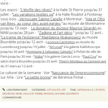
vivre -
Les expos :
"L'étoffe des rêves"
à la Halle St Pierre jusqu'au 31
juillet - "
Les variations textiles xxl
" à la Halle Roublot à Fontenay
sous bois -
Vernissage Sabine Capelle
à Montreuil - "
Ada et Otto
van Rees, au coeur des avant-gardes
"au musée de Montmartre
jusqu'au 13 sept -
La donation du docteur Maurice Girardin
au
MAM jusqu'au 28 juin - "
Zadkine et l'art déco
" jusqu'au 12 avril -
"La trame de l'existence" Magdalena Abakanowicz
au musée
Bourdelle jusqu'au 12 avril -
L
eonora Carrington
au musée du
Luxembourg jusqu'au 19 juillet - "
Art cruel
" à la galerie Kaléïdoscope
jusqu'au 30 avril -"
Hommage à Sebastiao Salgado"
à l'hôtel de ville de
Paris jusqu'au 30 mai - "
Wabe
" à la galerie Garcia Lorca - "
Paul Cox
" au
salon d'art à Bruxelles jusqu'au 25 avril -
Thierry Mortiaux au Serpent vert
du 31 mars au 12 avril -
Le culturel de la semaine : Voir "
Naissance de l'impressionnisme
"
sur Arte - Lire "
La petite bonne
" de Bérénice Pichat -
LIEN PERMANENT
CATÉGORIES :
ACTUALITÉ
,
ART
TAGS :
ARTRACAILLE
,
L'ÉTOFFE
DES REVES
,
WABE
,
HALLE ST PIERRE
,
PIKEKOU
,
SHLOMO
,
SOUPENTE
0
COMMENTAIRE