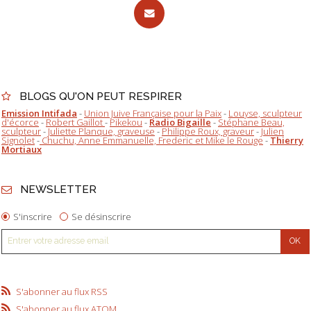
BLOGS QU'ON PEUT RESPIRER
Emission Intifada
-
Union Juive Française pour la Paix
-
Louyse, sculpteur
d'écorce
-
Robert Gaillot
-
Pikekou
-
Radio Bigaille
-
Stéphane Beau,
sculpteur
-
Juliette Planque, graveuse
-
Philippe Roux, graveur
-
Julien
Signolet
-
Chuchu, Anne Emmanuelle, Frederic et Mike le Rouge
-
Thierry
Mortiaux
NEWSLETTER
S'inscrire
Se désinscrire
S'abonner au flux RSS
S'abonner au flux ATOM