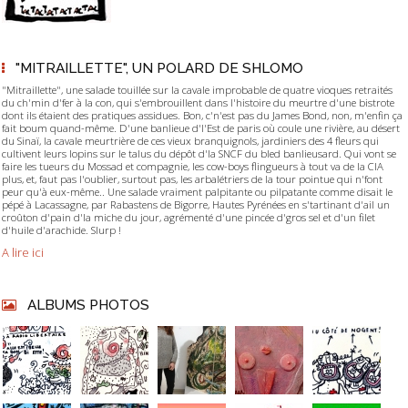
"MITRAILLETTE", UN POLARD DE SHLOMO
"Mitraillette", une salade touillée sur la cavale improbable de quatre vioques retraités
du ch'min d'fer à la con, qui s'embrouillent dans l'histoire du meurtre d'une bistrote
dont ils étaient des pratiques assidues. Bon, c'n'est pas du James Bond, non, m'enfin ça
fait boum quand-même. D'une banlieue d'l'Est de paris où coule une rivière, au désert
du Sinaï, la cavale meurtrière de ces vieux branquignols, jardiniers des 4 fleurs qui
cultivent leurs lopins sur le talus du dépôt d'la SNCF du bled banlieusard. Qui vont se
faire les tueurs du Mossad et compagnie, les cow-boys flingueurs à tout va de la CIA
plus, et, faut pas l'oublier, surtout pas, les arbalétriers de la tour pointue qui n'font
peur qu'à eux-même.. Une salade vraiment palpitante ou pilpatante comme disait le
pépé à Lacassagne, par Rabastens de Bigorre, Hautes Pyrénées en s'tartinant d'ail un
croûton d'pain d'la miche du jour, agrémenté d'une pincée d'gros sel et d'un filet
d'huile d'arachide. Slurp !
A lire ici
ALBUMS PHOTOS