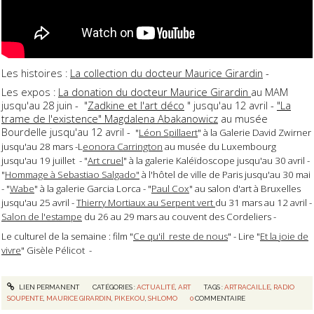
Les histoires :
La collection du docteur Maurice Girardin
-
Les expos :
La donation du docteur Maurice Girardin
au MAM
jusqu'au 28 juin - "
Zadkine et l'art déco
" jusqu'au 12 avril -
"La
trame de l'existence" Magdalena Abakanowicz
au musée
Bourdelle jusqu'au 12 avril -
"
Léon Spillaert
" à la Galerie David Zwirner
jusqu'au 28 mars -L
eonora Carrington
au musée du Luxembourg
jusqu'au 19 juillet - "
Art cruel
" à la galerie Kaléïdoscope jusqu'au 30 avril -
"
Hommage à Sebastiao Salgado"
à l'hôtel de ville de Paris jusqu'au 30 mai
- "
Wabe
" à la galerie Garcia Lorca - "
Paul Cox
" au salon d'art à Bruxelles
jusqu'au 25 avril -
Thierry Mortiaux au Serpent vert
du 31 mars au 12 avril -
Salon de l'estampe
du 26 au 29 mars au couvent des Cordeliers -
Le culturel de la semaine : film "
Ce qu'il reste de nous
" - Lire "
Et la joie de
vivre
" Gisèle Pélicot -
LIEN PERMANENT
CATÉGORIES :
ACTUALITÉ
,
ART
TAGS :
ARTRACAILLE
,
RADIO
SOUPENTE
,
MAURICE GIRARDIN
,
PIKEKOU
,
SHLOMO
0
COMMENTAIRE