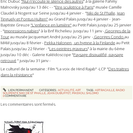
Eric Dubuc
"Nul n'écoute le silence des autres
" à la galerie Fahmy
Malnovsky jusqu'au 13 déc - - "
Etre sculptrice à Paris
" musée Camille
Claudel à Nogent sur Seine jusqu'au 4 janvier - "
Niki de St Phalle, Jean
Tinguely et Pontus Hulten"
au Grand Palais jusqu'au 4 janvier - Jean-
Baptiste Greuze
"L'enfance en lumière"
au Petit Palais jusqu'au 25 janvier
- "
Impressions nabies
" à la Bnf Richelieu jusqu'au 11 janv -
Georges de la
Tour
au musée Jacquemart André jusqu'au 25 janv -
Georges Condo
au
MAM jusqu'au 8 février -
Pekka Halonen , un hymne à la Finlande
au Petit
Palais jusqu'au 22 février - "
Les peintres graveurs
" à la mairie du 6ème
jusqu'au 10 déc - Galerie Kaléïdoscope "
Paysage disqualifié, paysage
retrouvé
" jusqu'au 31 janv -
Le culturel de la semaine : Film "La voix de Hind Rajab" -LCP "
Des traitres
dans la résistance
"
LIEN PERMANENT
CATÉGORIES :
ACTUALITÉ
,
ART
TAGS :
ARTRACAILLE
,
RADIO
SOUPENTE NIKI DE ST PHALLE
,
JEAN DUBUFFET
,
PIKEKOU
,
SHLOMO
0
COMMENTAIRE
Les commentaires sont fermés.