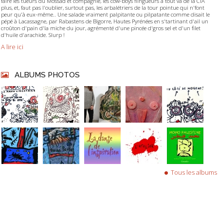
faire les tueurs du Mossad et compagnie, les cow-boys flingueurs à tout va de la CIA
plus, et, faut pas l'oublier, surtout pas, les arbalétriers de la tour pointue qui n'font
peur qu'à eux-même.. Une salade vraiment palpitante ou pilpatante comme disait le
pépé à Lacassagne, par Rabastens de Bigorre, Hautes Pyrénées en s'tartinant d'ail un
croûton d'pain d'la miche du jour, agrémenté d'une pincée d'gros sel et d'un filet
d'huile d'arachide. Slurp !
A lire ici
ALBUMS PHOTOS
Tous les albums