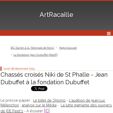
ArtRacaille
MC Escher à la "Monnaie de Paris"
Page d'accueil
La fondation Jean Dubuffet (Rediff)
lundi 08
décembre 2025
Chassés croisés Niki de St Phalle - Jean
Dubuffet à la fondation Dubuffet
Le presse-papier :
Le billet de Shlomo
-
L'audition de Jean-Luc
Mélenchon
,
analyse sur le Média
-
La lutte gagnante des ouvriers
ici
de JDE Peet's
- A écouter