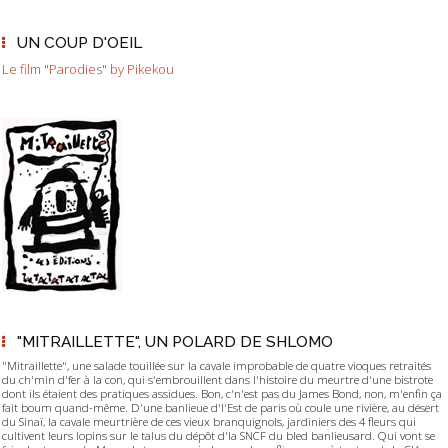
UN COUP D'OEIL
Le film "Parodies" by Pikekou
"MITRAILLETTE", UN POLARD DE SHLOMO
"Mitraillette", une salade touillée sur la cavale improbable de quatre vioques retraités
du ch'min d'fer à la con, qui s'embrouillent dans l'histoire du meurtre d'une bistrote
dont ils étaient des pratiques assidues. Bon, c'n'est pas du James Bond, non, m'enfin ça
fait boum quand-même. D'une banlieue d'l'Est de paris où coule une rivière, au désert
du Sinaï, la cavale meurtrière de ces vieux branquignols, jardiniers des 4 fleurs qui
cultivent leurs lopins sur le talus du dépôt d'la SNCF du bled banlieusard. Qui vont se