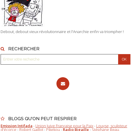
Debout, debout vieux révolutionnaire et l'Anarchie enfin va triompher !
RECHERCHER
BLOGS QU'ON PEUT RESPIRER
Emission Intifada
-
Union Juive Française pour la Paix
-
Louyse, sculpteur
d'écorce
-
Robert Gaillot
-
Pikekou
-
Radio Bigaille
-
Stéphane Beau,