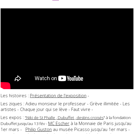
Les histoires :
Présentation de l'exposition
-
Les ziques : Adieu monsieur le professeur - Grève illimitée - Les
artistes - Chaque jour qui se lève - Faut vivre -
Les expos :
"Niki de St Phalle , Dubuffet , destins croisés
" à la fondation
MC Escher
à la Monnaie de Paris jusqu'au
Dubuffet jusqu'au 13 fév -
1er mars -
Philip Guston
au musée Picasso jusqu'au 1er mars -