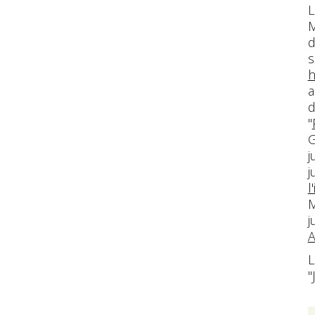
L
M
d
s
h
a
d
"
G
j
j
l
M
j
A
L
"