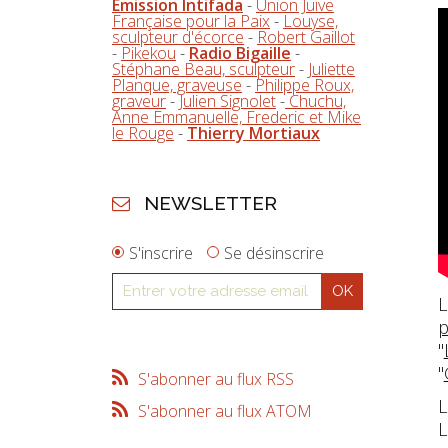
Emission Intifada
-
Union Juive
Française pour la Paix
-
Louyse,
sculpteur d'écorce
-
Robert Gaillot
-
Pikekou
-
Radio Bigaille
-
Stéphane Beau, sculpteur
-
Juliette
Planque, graveuse
-
Philippe Roux,
graveur
-
Julien Signolet
-
Chuchu,
Anne Emmanuelle, Frederic et Mike
le Rouge
-
Thierry Mortiaux
NEWSLETTER
S'inscrire
Se désinscrire
L
p
"
"
S'abonner au flux RSS
L
S'abonner au flux ATOM
L