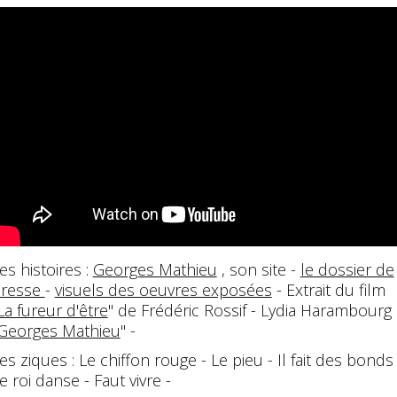
es histoires :
Georges Mathieu
, son site -
le dossier de
resse
-
visuels des oeuvres exposées
- Extrait du film
La fureur d'être
" de Frédéric Rossif - Lydia Harambourg
Georges Mathieu
" -
es ziques : Le chiffon rouge - Le pieu - Il fait des bonds 
e roi danse - Faut vivre -