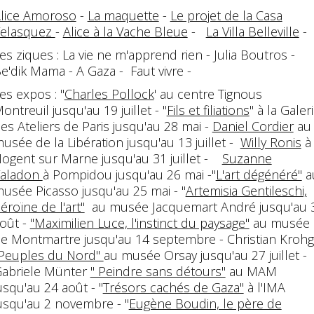
lice Amoroso
-
La maquette
-
Le projet de la Casa
elasquez
-
Alice à la Vache Bleue
-
La Villa Belleville
-
es ziques : La vie ne m'apprend rien - Julia Boutros -
e'dik Mama - A Gaza - Faut vivre -
es expos : "
Charles Pollock
' au centre Tignous
ontreuil jusqu'au 19 juillet - "
Fils et filiations
" à la Galer
es Ateliers de Paris jusqu'au 28 mai -
Daniel Cordier
au
usée de la Libération jusqu'au 13 juillet -
Willy Ronis
à
ogent sur Marne jusqu'au 31 juillet -
Suzanne
aladon
à Pompidou jusqu'au 26 mai -"
L'art dégénéré"
a
usée Picasso jusqu'au 25 mai - "
Artemisia Gentileschi,
éroïne de l'art"
au musée Jacquemart André jusqu'au 
oût -
"Maximilien Luce, l'instinct du paysage"
au musée
e Montmartre jusqu'au 14 septembre - Christian Krohg
Peuples du Nord"
au musée Orsay jusqu'au 27 juillet -
abriele Münter
" Peindre sans détours"
au MAM
usqu'au 24 août - "
Trésors cachés de Gaza"
à l'IMA
usqu'au 2 novembre - "
Eugène Boudin, le père de