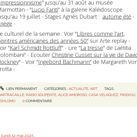
'impressionnisme
" jusqu'au 31 août au musée
armottan - "
Lucio Fanti
" à la galerie Kaléidoscope
usqu'au 19 juillet - Stages Agnès Dubart :
autome été
-
riège
-
e culturel de la semaine : Voir "
LIbres comme l'art,
eintres américaines des années 50"
sur Arte replay -
oir "
Karl Schmidt Rottluff
" - Lire "
La tresse
" de Laétitia
olombani" - Ecouter
Christine Cusset sur la vie de Davi
ockney
" - Voir "
Ingebord Bachmann"
de Margareth Vo
rotta -
LIEN PERMANENT
CATÉGORIES :
ACTUALITÉ
,
ART
TAGS :
ARTRACAILLE; RADIO SOUPENTE
,
ALICE AMOROSO
,
CASA VELAQUEZ
,
PIKEKOU
,
SHLOMO
0
COMMENTAIRE
lundi 12
mai 2025