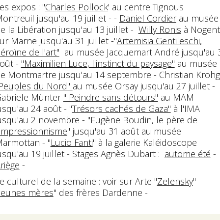
es expos : "
Charles Pollock
' au centre Tignous
ontreuil jusqu'au 19 juillet - -
Daniel Cordier
au musée
e la Libération jusqu'au 13 juillet -
Willy Ronis
à Nogent
ur Marne jusqu'au 31 juillet -"
Artemisia Gentileschi,
éroïne de l'art"
au musée Jacquemart André jusqu'au 
oût -
"Maximilien Luce, l'instinct du paysage"
au musée
e Montmartre jusqu'au 14 septembre - Christian Krohg
Peuples du Nord"
au musée Orsay jusqu'au 27 juillet -
abriele Münter
" Peindre sans détours"
au MAM
usqu'au 24 août - "
Trésors cachés de Gaza"
à l'IMA
usqu'au 2 novembre - "
Eugène Boudin, le père de
'impressionnisme
" jusqu'au 31 août au musée
armottan - "
Lucio Fanti
" à la galerie Kaléidoscope
usqu'au 19 juillet - Stages Agnès Dubart :
autome été
-
riège
-
e culturel de la semaine : voir sur Arte "
Zelensky
"
Jeunes mères
" des frères Dardenne -