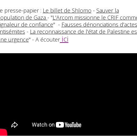
e presse-papier :
Le billet de Shlomo
-
Sauver la
opulation de Gaza
- "
L'Arcom missionne le CRIF comm
ignaleur de confiance
" -
Fausses dénonciations d'acte
ntisémites
-
La reconnaissance de l'état de Palestine es
ici
ne urgence
" - A écouter