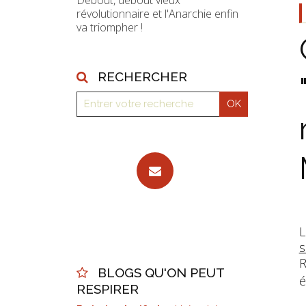
Debout, debout vieux
révolutionnaire et l'Anarchie enfin
va triompher !
RECHERCHER
L
s
R
BLOGS QU'ON PEUT
é
RESPIRER