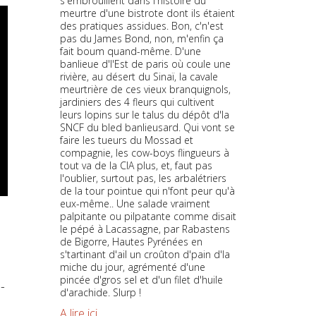
s'embrouillent dans l'histoire du
meurtre d'une bistrote dont ils étaient
des pratiques assidues. Bon, c'n'est
pas du James Bond, non, m'enfin ça
fait boum quand-même. D'une
banlieue d'l'Est de paris où coule une
rivière, au désert du Sinaï, la cavale
meurtrière de ces vieux branquignols,
jardiniers des 4 fleurs qui cultivent
leurs lopins sur le talus du dépôt d'la
SNCF du bled banlieusard. Qui vont se
faire les tueurs du Mossad et
compagnie, les cow-boys flingueurs à
tout va de la CIA plus, et, faut pas
l'oublier, surtout pas, les arbalétriers
de la tour pointue qui n'font peur qu'à
eux-même.. Une salade vraiment
palpitante ou pilpatante comme disait
le pépé à Lacassagne, par Rabastens
de Bigorre, Hautes Pyrénées en
s'tartinant d'ail un croûton d'pain d'la
miche du jour, agrémenté d'une
pincée d'gros sel et d'un filet d'huile
-
d'arachide. Slurp !
A lire ici