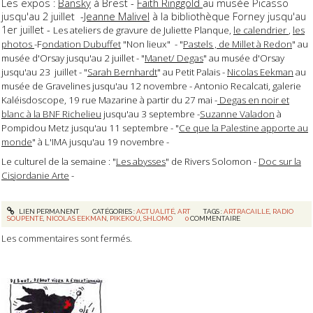
Les expos :
Bansky
à Brest -
Faith Ringgold
au musée Picasso
jusqu'au 2 juillet -
Jeanne Malivel
à la bibliothèque Forney jusqu'au
1er juillet -
Les ateliers de gravure de Juliette Planque,
le calendrier
,
les
photos
-F
ondation Dubuffet
"Non lieux" - "
Pastels , de Millet à Redon
" au
musée d'Orsay jusqu'au 2 juillet - "
Manet/ Degas
" au musée d'Orsay
jusqu'au 23 juillet - "
Sarah Bernhardt
" au Petit Palais -
Nicolas Eekman
au
musée de Gravelines jusqu'au 12 novembre - Antonio Recalcati, galerie
Kaléisdoscope, 19 rue Mazarine à partir du 27 mai -
Degas en noir et
blanc à la BNF Richelieu
jusqu'au 3 septembre -
Suzanne Valadon
à
Pompidou Metz jusqu'au 11 septembre - "
Ce que la Palestine apporte au
monde
" à L'IMA jusqu'au 19 novembre -
Le culturel de la semaine : "
Les abysses
" de Rivers Solomon -
Doc sur la
Cisjordanie Arte
-
LIEN PERMANENT
CATÉGORIES :
ACTUALITÉ
,
ART
TAGS :
ARTRACAILLE
,
RADIO
SOUPENTE
,
NICOLAS EEKMAN
,
PIKEKOU
,
SHLOMO
0
COMMENTAIRE
Les commentaires sont fermés.