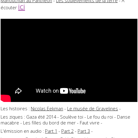
Manouchian au Panthéon
-
Les soulèvements de la terre
- A
ici
écouter
Les histoires :
Nicolas Eekman
-
Le musée de Gravelines
-
Les ziques : Gaza été 2014 - Soulève toi - Le fou du roi - Danse
macabre - Les filles du bord de mer - Faut vivre -
L'émission en audio :
Part 1
-
Part 2
-
Part 3
-