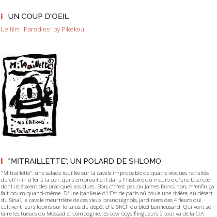
UN COUP D'OEIL
Le film "Parodies" by Pikekou
"MITRAILLETTE", UN POLARD DE SHLOMO
"Mitraillette", une salade touillée sur la cavale improbable de quatre vioques retraités
du ch'min d'fer à la con, qui s'embrouillent dans l'histoire du meurtre d'une bistrote
dont ils étaient des pratiques assidues. Bon, c'n'est pas du James Bond, non, m'enfin ça
fait boum quand-même. D'une banlieue d'l'Est de paris où coule une rivière, au désert
du Sinaï, la cavale meurtrière de ces vieux branquignols, jardiniers des 4 fleurs qui
cultivent leurs lopins sur le talus du dépôt d'la SNCF du bled banlieusard. Qui vont se
faire les tueurs du Mossad et compagnie, les cow-boys flingueurs à tout va de la CIA