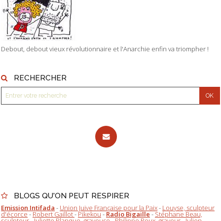
Debout, debout vieux révolutionnaire et l'Anarchie enfin va triompher !
RECHERCHER
BLOGS QU'ON PEUT RESPIRER
Emission Intifada
-
Union Juive Française pour la Paix
-
Louyse, sculpteur
d'écorce
-
Robert Gaillot
-
Pikekou
-
Radio Bigaille
-
Stéphane Beau,
sculpteur
-
Juliette Planque, graveuse
-
Philippe Roux, graveur
-
Julien