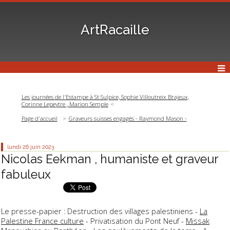
ArtRacaille
Les journées de l'Estampe à St Sulpice, Sophie Villoutreix Brajeux,
Corinne Lepeytre , Marion Semple
Page d'accueil
Graveurs suisses engagés - Raymond Mason -
lundi 26
juin 2023
Nicolas Eekman , humaniste et graveur
fabuleux
Le presse-papier : Destruction des villages palestiniens -
La
Palestine France culture
- Privatisation du Pont Neuf -
Missak