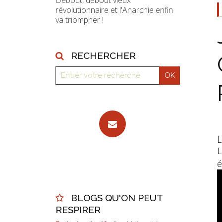
Debout, debout vieux
révolutionnaire et l'Anarchie enfin
va triompher !
RECHERCHER
L
L
é
BLOGS QU'ON PEUT
RESPIRER