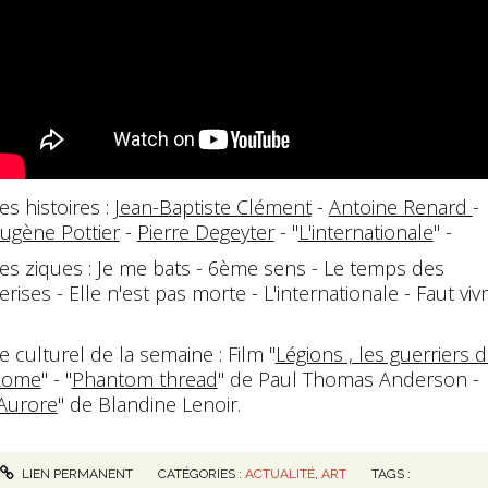
es histoires :
Jean-Baptiste Clément
-
Antoine Renard
-
ugène Pottier
-
Pierre Degeyter
- "
L'internationale
" -
es ziques : Je me bats - 6ème sens - Le temps des
erises - Elle n'est pas morte - L'internationale - Faut viv
e culturel de la semaine : Film "
Légions , les guerriers 
Rome
" - "
Phantom thread
" de Paul Thomas Anderson -
Aurore
" de Blandine Lenoir.
LIEN PERMANENT
CATÉGORIES :
ACTUALITÉ
,
ART
TAGS :