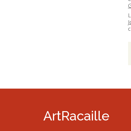
G
L
J
c
ArtRacaille