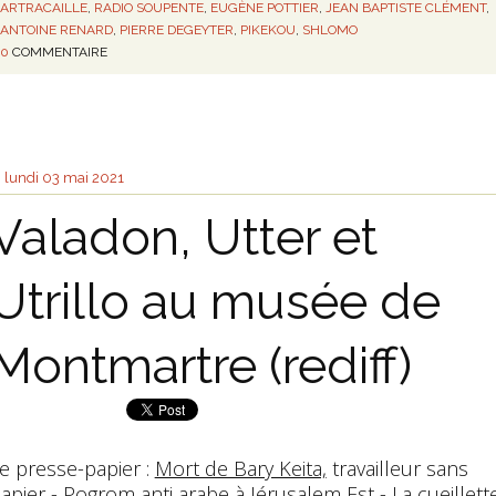
ARTRACAILLE
,
RADIO SOUPENTE
,
EUGÈNE POTTIER
,
JEAN BAPTISTE CLÉMENT
,
ANTOINE RENARD
,
PIERRE DEGEYTER
,
PIKEKOU
,
SHLOMO
0
COMMENTAIRE
lundi 03
mai 2021
Valadon, Utter et
Utrillo au musée de
Montmartre (rediff)
e presse-papier :
Mort de Bary Keita,
travailleur sans
apier -
Pogrom anti arabe
à Jérusalem Est -
La cueillett