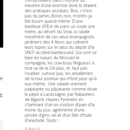
s'embrouillent dans l'histoire du
meurtre d'une bistrote dont ils étaient
des pratiques assidues. Bon, c'n'est
pas du James Bond, non, m'enfin ça
fait boum quand-même. D'une
banlieue d'l'Est de paris où coule une
rivière, au désert du Sinaï, la cavale
meurtrière de ces vieux branquignols,
jardiniers des 4 fleurs qui cultivent
leurs lopins sur le talus du dépôt d'la
SNCF du bled banlieusard. Qui vont se
faire les tueurs du Mossad et
compagnie, les cow-boys flingueurs à
tout va de la CIA plus, et, faut pas
l'oublier, surtout pas, les arbalétriers
re
de la tour pointue qui n'font peur qu'à
eux-même.. Une salade vraiment
palpitante ou pilpatante comme disait
de
le pépé à Lacassagne, par Rabastens
de Bigorre, Hautes Pyrénées en
s'tartinant d'ail un croûton d'pain d'la
miche du jour, agrémenté d'une
pincée d'gros sel et d'un filet d'huile
d'arachide. Slurp !
A lire ici