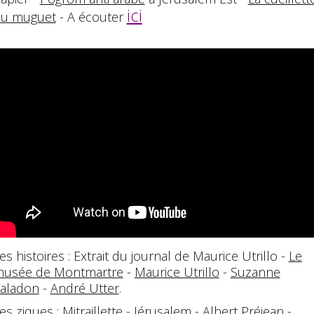
ici
u muguet
- A écouter
es histoires : Extrait du journal de Maurice Utrillo -
Le
usée de Montmartre
-
Maurice Utrillo
-
Suzanne
aladon
-
André Utter
.
es ziques : Mitraillette - Jérusalem -
Albert Préjean
-