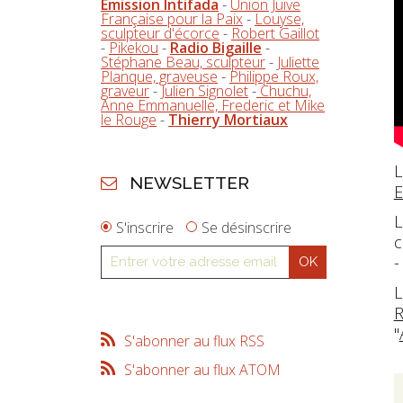
Emission Intifada
-
Union Juive
Française pour la Paix
-
Louyse,
sculpteur d'écorce
-
Robert Gaillot
-
Pikekou
-
Radio Bigaille
-
Stéphane Beau, sculpteur
-
Juliette
Planque, graveuse
-
Philippe Roux,
graveur
-
Julien Signolet
-
Chuchu,
Anne Emmanuelle, Frederic et Mike
le Rouge
-
Thierry Mortiaux
L
NEWSLETTER
E
L
S'inscrire
Se désinscrire
c
-
L
"
S'abonner au flux RSS
S'abonner au flux ATOM